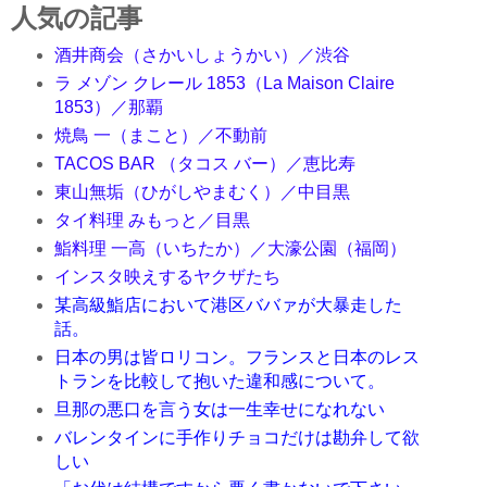
人気の記事
酒井商会（さかいしょうかい）／渋谷
ラ メゾン クレール 1853（La Maison Claire
1853）／那覇
焼鳥 一（まこと）／不動前
TACOS BAR （タコス バー）／恵比寿
東山無垢（ひがしやまむく）／中目黒
タイ料理 みもっと／目黒
鮨料理 一高（いちたか）／大濠公園（福岡）
インスタ映えするヤクザたち
某高級鮨店において港区ババァが大暴走した
話。
日本の男は皆ロリコン。フランスと日本のレス
トランを比較して抱いた違和感について。
旦那の悪口を言う女は一生幸せになれない
バレンタインに手作りチョコだけは勘弁して欲
しい