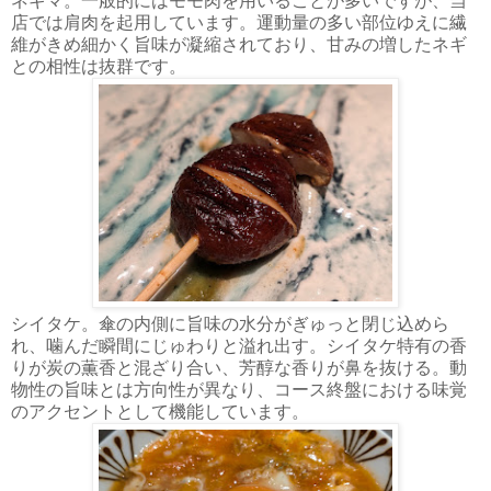
ネギマ。一般的にはモモ肉を用いることが多いですが、当
店では肩肉を起用しています。運動量の多い部位ゆえに繊
維がきめ細かく旨味が凝縮されており、甘みの増したネギ
との相性は抜群です。
シイタケ。傘の内側に旨味の水分がぎゅっと閉じ込めら
れ、噛んだ瞬間にじゅわりと溢れ出す。シイタケ特有の香
りが炭の薫香と混ざり合い、芳醇な香りが鼻を抜ける。動
物性の旨味とは方向性が異なり、コース終盤における味覚
のアクセントとして機能しています。