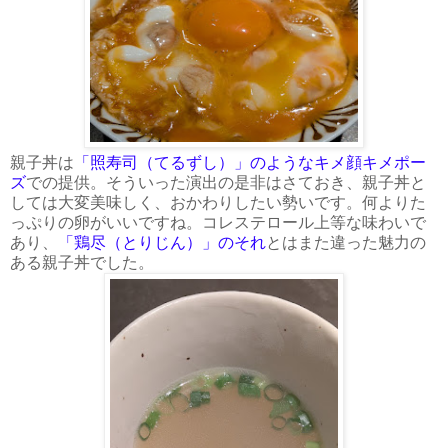
親子丼は
「照寿司（てるずし）」のようなキメ顔キメポー
ズ
での提供。そういった演出の是非はさておき、親子丼と
しては大変美味しく、おかわりしたい勢いです。何よりた
っぷりの卵がいいですね。コレステロール上等な味わいで
あり、
「鶏尽（とりじん）」のそれ
とはまた違った魅力の
ある親子丼でした。