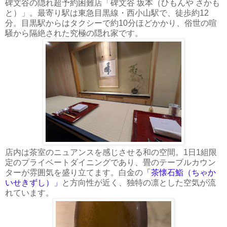
碑文谷の隠れ超予約困難店「碑文谷 坂本（ひもんや さかも
と）」。最寄り駅は東急目黒線・西小山駅で、徒歩約12
分。目黒駅からはタクシーで約10分ほどかかり、俗世の喧
騒から隔絶された究極の隠れ家です。
店内は茶室のニュアンスを感じさせる和の空間。1日1組限
定のプライベートダイニングであり、畳のテーブルカウン
ターが雰囲気を盛り立てます。白金の
「茶懐石鮨（ちゃか
いせきずし）」
と方向性が近く、独特の凛とした空気が流
れています。