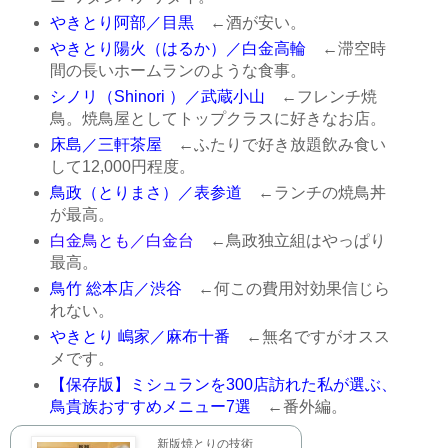
やきとり阿部／目黒
←酒が安い。
やきとり陽火（はるか）／白金高輪
←滞空時
間の長いホームランのような食事。
シノリ（Shinori ）／武蔵小山
←フレンチ焼
鳥。焼鳥屋としてトップクラスに好きなお店。
床島／三軒茶屋
←ふたりで好き放題飲み食い
して12,000円程度。
鳥政（とりまさ）／表参道
←ランチの焼鳥丼
が最高。
白金鳥とも／白金台
←鳥政独立組はやっぱり
最高。
鳥竹 総本店／渋谷
←何この費用対効果信じら
れない。
やきとり 嶋家／麻布十番
←無名ですがオスス
メです。
【保存版】ミシュランを300店訪れた私が選ぶ、
鳥貴族おすすめメニュー7選
←番外編。
新版焼とりの技術