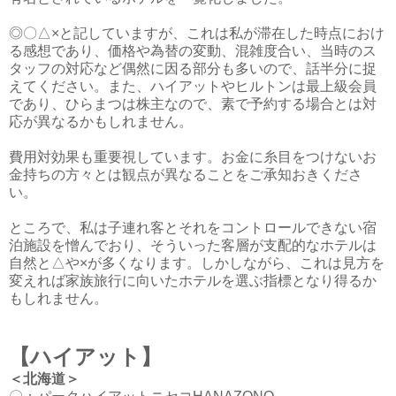
◎〇△×と記していますが、これは私が滞在した時点におけ
る感想であり、価格や為替の変動、混雑度合い、当時のス
タッフの対応など偶然に因る部分も多いので、話半分に捉
えてください。また、ハイアットやヒルトンは最上級会員
であり、ひらまつは株主なので、素で予約する場合とは対
応が異なるかもしれません。
費用対効果も重要視しています。お金に糸目をつけないお
金持ちの方々とは観点が異なることをご承知おきくださ
い。
ところで、私は子連れ客とそれをコントロールできない宿
泊施設を憎んでおり、そういった客層が支配的なホテルは
自然と△や×が多くなります。しかしながら、これは見方を
変えれば家族旅行に向いたホテルを選ぶ指標となり得るか
もしれません。
【ハイアット】
＜北海道＞