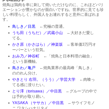
焼鳥は鶏肉を串に刺して焼いただけなのに、これほどバリ
エーションが豊かなのが面白いですね。世界的に見ても珍
しい料理らしく、外国人をお連れすると意外に喜ばれま
す。
鳥しき／目黒
←究極の普通。
うち田（うちだ）／武蔵小山
←大好きだ愛し
てる。
かさ原（かさはら）／神楽坂
←客単価3万円オ
ーバーという狂気。
おみ乃／神谷町
←「焼鳥と日本料理の融合」
という新機軸。
鳥さわ／亀戸
←焼鳥業界の最高峰「鳥しき」
ののれん分け。
やきとり 右羽。（うう）／学芸大学
←肉喰っ
てる感に浸りたい。
とり澤（torisawa）／中目黒
←グループの中で
は予約が取り易い。
YASAKA （ヤサカ）／中目黒
←サウイフモノ
ニ ワタシハナリタイ。