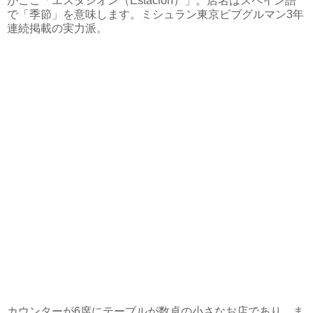
がここ「エスタシオン（Estación）」。店名はスペイン語
で「季節」を意味します。ミシュラン東京ビブグルマン3年
連続掲載の実力派。
カウンターが6席にテーブルが数卓の小さなお店であり、ま