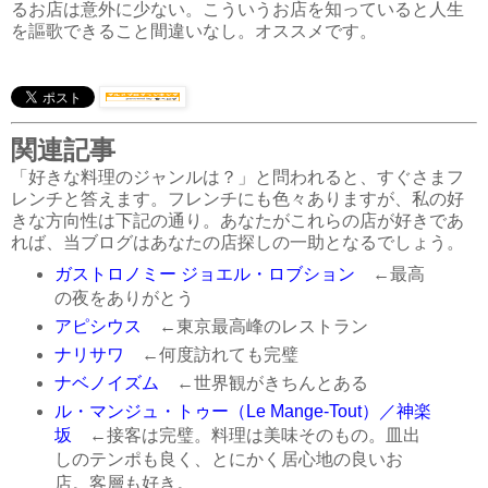
るお店は意外に少ない。こういうお店を知っていると人生
を謳歌できること間違いなし。オススメです。
関連記事
「好きな料理のジャンルは？」と問われると、すぐさまフ
レンチと答えます。フレンチにも色々ありますが、私の好
きな方向性は下記の通り。あなたがこれらの店が好きであ
れば、当ブログはあなたの店探しの一助となるでしょう。
ガストロノミー ジョエル・ロブション
←最高
の夜をありがとう
アピシウス
←東京最高峰のレストラン
ナリサワ
←何度訪れても完璧
ナベノイズム
←世界観がきちんとある
ル・マンジュ・トゥー（Le Mange-Tout）／神楽
坂
←接客は完璧。料理は美味そのもの。皿出
しのテンポも良く、とにかく居心地の良いお
店。客層も好き。