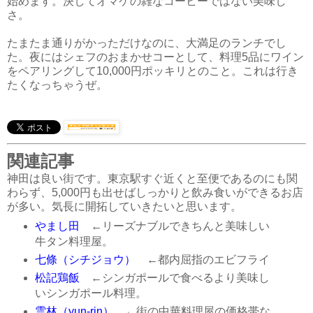
始めます。決してオマケの雑なコーヒーではない美味し
さ。
たまたま通りがかっただけなのに、大満足のランチでし
た。夜にはシェフのおまかせコーとして、料理5品にワイン
をペアリングして10,000円ポッキリとのこと。これは行き
たくなっちゃうぜ。
関連記事
神田は良い街です。東京駅すぐ近くと至便であるのにも関
わらず、5,000円も出せばしっかりと飲み食いができるお店
が多い。気長に開拓していきたいと思います。
やまし田
←リーズナブルできちんと美味しい
牛タン料理屋。
七條（シチジョウ）
←都内屈指のエビフライ
松記鶏飯
←シンガポールで食べるより美味し
いシンガポール料理。
雲林（yun-rin）
←街の中華料理屋の価格帯な