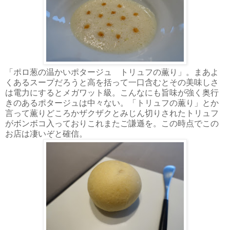
「ポロ葱の温かいポタージュ トリュフの薫り」。まあよ
くあるスープだろうと高を括って一口含むとその美味しさ
は電力にするとメガワット級。こんなにも旨味が強く奥行
きのあるポタージュは中々ない。「トリュフの薫り」とか
言って薫りどころかザクザクとみじん切りされたトリュフ
がボンボコ入っておりこれまたご謙遜を。この時点でこの
お店は凄いぞと確信。