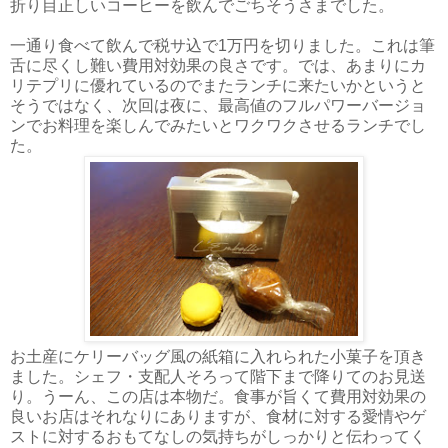
折り目正しいコーヒーを飲んでごちそうさまでした。
一通り食べて飲んで税サ込で1万円を切りました。これは筆
舌に尽くし難い費用対効果の良さです。では、あまりにカ
リテプリに優れているのでまたランチに来たいかというと
そうではなく、次回は夜に、最高値のフルパワーバージョ
ンでお料理を楽しんでみたいとワクワクさせるランチでし
た。
お土産にケリーバッグ風の紙箱に入れられた小菓子を頂き
ました。シェフ・支配人そろって階下まで降りてのお見送
り。うーん、この店は本物だ。食事が旨くて費用対効果の
良いお店はそれなりにありますが、食材に対する愛情やゲ
ストに対するおもてなしの気持ちがしっかりと伝わってく