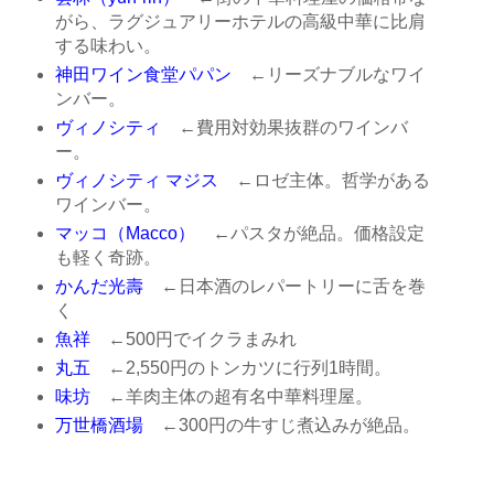
がら、ラグジュアリーホテルの高級中華に比肩
する味わい。
神田ワイン食堂パパン
←リーズナブルなワイ
ンバー。
ヴィノシティ
←費用対効果抜群のワインバ
ー。
ヴィノシティ マジス
←ロゼ主体。哲学がある
ワインバー。
マッコ（Macco）
←パスタが絶品。価格設定
も軽く奇跡。
かんだ光壽
←日本酒のレパートリーに舌を巻
く
魚祥
←500円でイクラまみれ
丸五
←2,550円のトンカツに行列1時間。
味坊
←羊肉主体の超有名中華料理屋。
万世橋酒場
←300円の牛すじ煮込みが絶品。