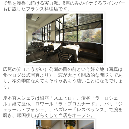
で星を獲得し続ける実力派。6席のみのイケてるワインバー
も併設したフランス料理店です。
広尾の笄（こうがい）公園の目の前という好立地（写真は
食べログ公式写真より）。窓が大きく開放的な間取りであ
り、桜の季節なんてもそりゃあもう凄いことになるでしょ
う。
岸本直人シェフは銀座「スエヒロ」、渋谷「ラ・ロシェ
ル」経て渡仏。ロワール「ラ・プロムナード」、パリ「ジ
ェラール・フォシェ」、ベズレー「レスペランス」で腕を
磨き、帰国後しばらくして当店をオープン。