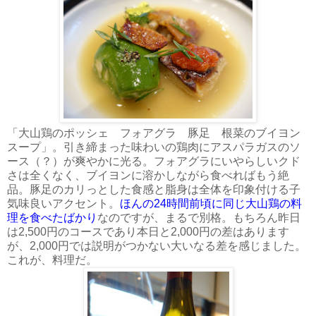
「大山鶏のポッシェ フォアグラ 豚足 根菜のブイヨン
スープ」。引き締まった味わいの鶏肉にアスパラガスのソ
ース（？）が爽やかに光る。フォアグラにいやらしいクド
さは全くなく、ブイヨンに溶かしながら食べればもう絶
品。豚足のカリっとした食感と脂身は全体を印象付ける子
気味良いアクセント。
ほんの24時間前頃に同じ大山鶏の料
理を食べたばかり
なのですが、まるで別格。もちろん昨日
は2,500円のコースであり本日と2,000円の差はあります
が、2,000円では説明がつかない大いなる差を感じました。
これが、料理だ。