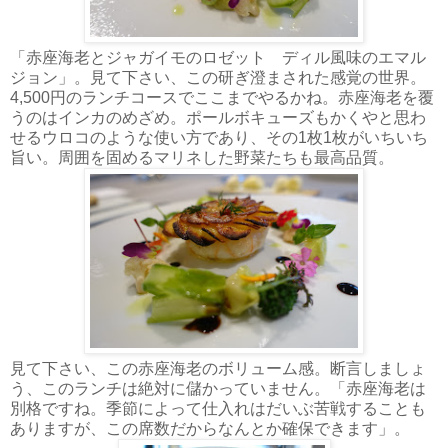
「赤座海老とジャガイモのロゼット ディル風味のエマル
ジョン」。見て下さい、この研ぎ澄まされた感覚の世界。
4,500円のランチコースでここまでやるかね。赤座海老を覆
うのはインカのめざめ。ポールボキューズもかくやと思わ
せるウロコのような使い方であり、その1枚1枚がいちいち
旨い。周囲を固めるマリネした野菜たちも最高品質。
見て下さい、この赤座海老のボリューム感。断言しましょ
う、このランチは絶対に儲かっていません。「赤座海老は
別格ですね。季節によって仕入れはだいぶ苦戦することも
ありますが、この席数だからなんとか確保できます」。