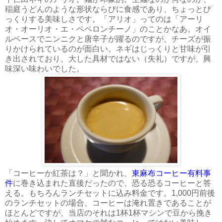
稲庭うどんのような形状ならびに食感であり、ちょっとび
っくりする美味しさです。「アリオ」ってのは「アーリ
オ・オーリオ・エ・ペペロンチーノ」のことかなあ。オイ
ルベースでニンニクと唐辛子が躍るのですが、チーズが振
りかけられているのが面白い。ネギはじっくりと甘味が引
き出されており、大した具材ではない（失礼）ですが、興
味深い味わいでした。
「コーヒーか紅茶は？」と聞かれ、
東麻布コーヒー有料事
件
に巻き込まれた直後だったので、恐る恐るコーヒーと答
える。もちろんランチセットに込み料金です。1,000円前後
のランチセットの場合、コーヒーは淹れ置きであることが
ほとんどですが、当店のそれは1杯1杯マシンで豆から挽き