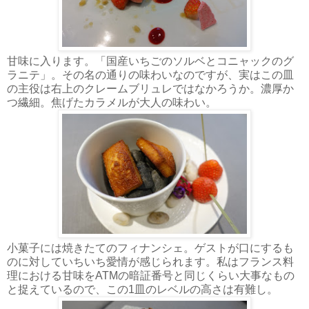
甘味に入ります。「国産いちごのソルベとコニャックのグ
ラニテ」。その名の通りの味わいなのですが、実はこの皿
の主役は右上のクレームブリュレではなかろうか。濃厚か
つ繊細。焦げたカラメルが大人の味わい。
小菓子には焼きたてのフィナンシェ。ゲストが口にするも
のに対していちいち愛情が感じられます。私はフランス料
理における甘味をATMの暗証番号と同じくらい大事なもの
と捉えているので、この1皿のレベルの高さは有難し。