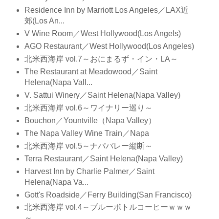
Residence Inn by Marriott Los Angeles／LAX近
郊(Los An...
V Wine Room／West Hollywood(Los Angels)
AGO Restaurant／West Hollywood(Los Angeles)
北米西海岸 vol.7～おにまるず・イン・LA～
The Restaurant at Meadowood／Saint
Helena(Napa Vall...
V. Sattui Winery／Saint Helena(Napa Valley)
北米西海岸 vol.6～ワイナリー巡り～
Bouchon／Yountville（Napa Valley）
The Napa Valley Wine Train／Napa
北米西海岸 vol.5～ナパバレー縦断～
Terra Restaurant／Saint Helena(Napa Valley)
Harvest Inn by Charlie Palmer／Saint
Helena(Napa Va...
Gott's Roadside／Ferry Building(San Francisco)
北米西海岸 vol.4～ブルーボトルコーヒーｗｗｗ
～