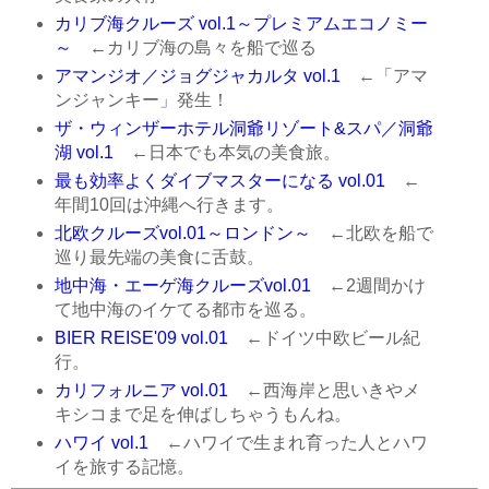
カリブ海クルーズ vol.1～プレミアムエコノミー
～
←カリブ海の島々を船で巡る
アマンジオ／ジョグジャカルタ vol.1
←「アマ
ンジャンキー」発生！
ザ・ウィンザーホテル洞爺リゾート&スパ／洞爺
湖 vol.1
←日本でも本気の美食旅。
最も効率よくダイブマスターになる vol.01
←
年間10回は沖縄へ行きます。
北欧クルーズvol.01～ロンドン～
←北欧を船で
巡り最先端の美食に舌鼓。
地中海・エーゲ海クルーズvol.01
←2週間かけ
て地中海のイケてる都市を巡る。
BIER REISE'09 vol.01
←ドイツ中欧ビール紀
行。
カリフォルニア vol.01
←西海岸と思いきやメ
キシコまで足を伸ばしちゃうもんね。
ハワイ vol.1
←ハワイで生まれ育った人とハワ
イを旅する記憶。