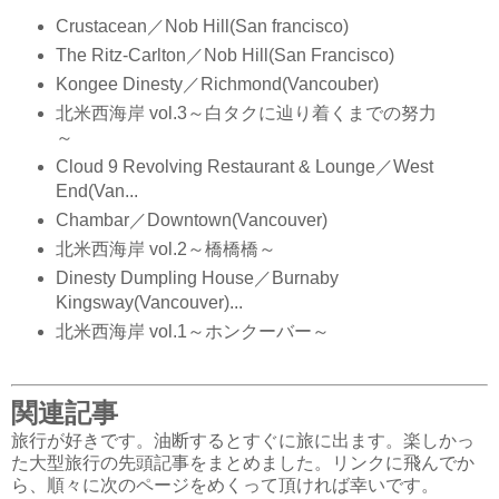
Crustacean／Nob Hill(San francisco)
The Ritz-Carlton／Nob Hill(San Francisco)
Kongee Dinesty／Richmond(Vancouber)
北米西海岸 vol.3～白タクに辿り着くまでの努力
～
Cloud 9 Revolving Restaurant & Lounge／West
End(Van...
Chambar／Downtown(Vancouver)
北米西海岸 vol.2～橋橋橋～
Dinesty Dumpling House／Burnaby
Kingsway(Vancouver)...
北米西海岸 vol.1～ホンクーバー～
関連記事
旅行が好きです。油断するとすぐに旅に出ます。楽しかっ
た大型旅行の先頭記事をまとめました。リンクに飛んでか
ら、順々に次のページをめくって頂ければ幸いです。