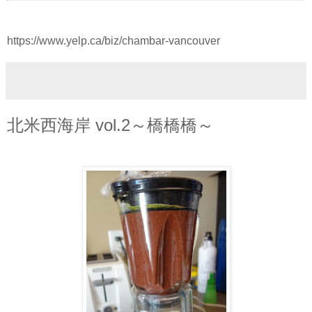
https://www.yelp.ca/biz/chambar-vancouver
北米西海岸 vol.2～橋橋橋～