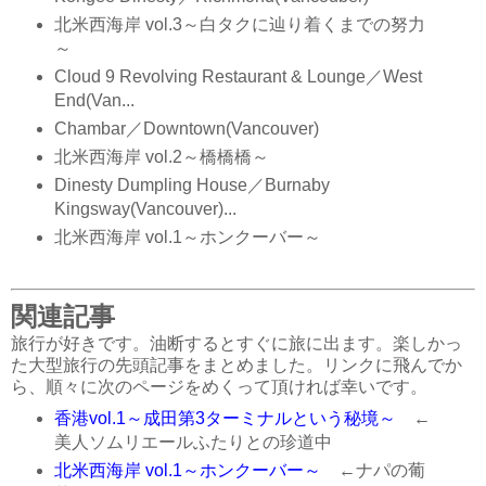
北米西海岸 vol.3～白タクに辿り着くまでの努力
～
Cloud 9 Revolving Restaurant & Lounge／West
End(Van...
Chambar／Downtown(Vancouver)
北米西海岸 vol.2～橋橋橋～
Dinesty Dumpling House／Burnaby
Kingsway(Vancouver)...
北米西海岸 vol.1～ホンクーバー～
関連記事
旅行が好きです。油断するとすぐに旅に出ます。楽しかっ
た大型旅行の先頭記事をまとめました。リンクに飛んでか
ら、順々に次のページをめくって頂ければ幸いです。
香港vol.1～成田第3ターミナルという秘境～
←
美人ソムリエールふたりとの珍道中
北米西海岸 vol.1～ホンクーバー～
←ナパの葡