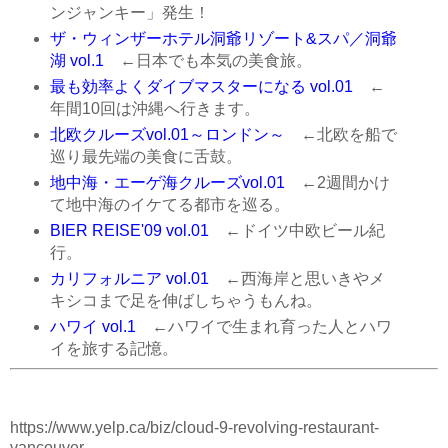
ンジャンキー」発生！
ザ・ウィンザーホテル洞爺リゾート&スパ／洞爺
湖 vol.1
←日本でも本気の美食旅。
最も効率よくダイブマスターになる vol.01
←
年間10回は沖縄へ行きます。
北欧クルーズvol.01～ロンドン～
←北欧を船で
巡り最先端の美食に舌鼓。
地中海・エーゲ海クルーズvol.01
←2週間かけ
て地中海のイケてる都市を巡る。
BIER REISE'09 vol.01
←ドイツ中欧ビール紀
行。
カリフォルニア vol.01
←西海岸と思いきやメ
キシコまで足を伸ばしちゃうもんね。
ハワイ vol.1
←ハワイで生まれ育った人とハワ
イを旅する記憶。
https://www.yelp.ca/biz/cloud-9-revolving-restaurant-
vancouver