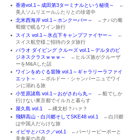
香港vol.1～成田第3ターミナルという秘境～
←
美人ソムリエールふたりとの珍道中
北米西海岸 vol.1～ホンクーバー～
←ナパの葡
萄畑で眠るワイン旅行
スイス vol.1～氷点下キャンプファイヤー～
←
スイス航空様ご招待のタダ旅行
パラオ ダイビング クルーズ vol.1～デルタのビ
ジネスクラスｗｗｗ～
←ヒルズ族がクルーザ
ーをM&Aした話
ワインをめぐる冒険 vol.1～ギャラリーラファイ
エット～
←ボルドー・シャンパーニュでワイ
ンに溺れる旅
小笠原諸島 vol.1～おがさわら丸～
←船でしか
行けない東京都でイルカと暮らす
屋久島 vol.1
←縄文杉？ハァ？
飛騨高山・白川郷そしてSKE48 vol.1
←白川郷
は中国人だらけな旅
イビサとバスク／vol.1
←パーリーピーポーと
美食家の共存