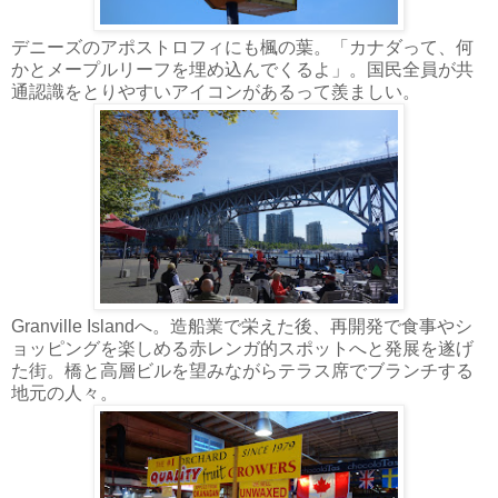
デニーズのアポストロフィにも楓の葉。「カナダって、何
かとメープルリーフを埋め込んでくるよ」。国民全員が共
通認識をとりやすいアイコンがあるって羨ましい。
Granville Islandへ。造船業で栄えた後、再開発で食事やシ
ョッピングを楽しめる赤レンガ的スポットへと発展を遂げ
た街。橋と高層ビルを望みながらテラス席でブランチする
地元の人々。