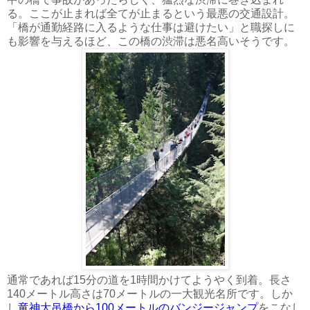
る。ここが止まれば全てが止まるという最悪の交通設計。
「橋が通勤経路に入るような仕事は避けたい」と職探しに
も影響を与えるほど、この橋の渋滞は悪名高いそうです。
通常であれば15分の道を1時間かけてようやく到着。長さ
140メートル高さは70メートルの一大観光名所です。しか
し
竜神大吊橋から100メートルのバンジージャンプ
をこなし