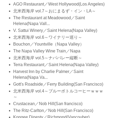
AGO Restaurant／West Hollywood(Los Angeles)
北米西海岸 vol.7～おにまるず・イン・LA～
The Restaurant at Meadowood／Saint
Helena(Napa Vall...
V. Sattui Winery／Saint Helena(Napa Valley)
北米西海岸 vol.6～ワイナリー巡り～
Bouchon／Yountville（Napa Valley）
The Napa Valley Wine Train／Napa
北米西海岸 vol.5～ナパバレー縦断～
Terra Restaurant／Saint Helena(Napa Valley)
Harvest Inn by Charlie Palmer／Saint
Helena(Napa Va...
Gott's Roadside／Ferry Building(San Francisco)
北米西海岸 vol.4～ブルーボトルコーヒーｗｗｗ
～
Crustacean／Nob Hill(San francisco)
The Ritz-Carlton／Nob Hill(San Francisco)
Kongee Dinesty／Richmond(Vancouber)