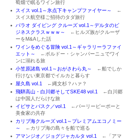
萄畑で眠るワイン旅行
スイス vol.1～氷点下キャンプファイヤー～
←
スイス航空様ご招待のタダ旅行
パラオ ダイビング クルーズ vol.1～デルタのビ
ジネスクラスｗｗｗ～
←ヒルズ族がクルーザ
ーをM&Aした話
ワインをめぐる冒険 vol.1～ギャラリーラファイ
エット～
←ボルドー・シャンパーニュでワイ
ンに溺れる旅
小笠原諸島 vol.1～おがさわら丸～
←船でしか
行けない東京都でイルカと暮らす
屋久島 vol.1
←縄文杉？ハァ？
飛騨高山・白川郷そしてSKE48 vol.1
←白川郷
は中国人だらけな旅
イビサとバスク／vol.1
←パーリーピーポーと
美食家の共存
カリブ海クルーズ vol.1～プレミアムエコノミー
～
←カリブ海の島々を船で巡る
アマンジオ／ジョグジャカルタ vol.1
←「アマ