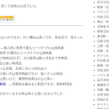
石川
(13
かく安くて生肉なお店でした。
銀座・日
フランス
白金
(11
青山・表
北海道
(
新宿
(10
東京駅・
はないのですが、行く機会は多いです。有名店で、良かった
広尾
(10
上野・浅
←個人的に世界で最もリーズナブルな焼肉屋
赤坂・永
界で2番目にリーズナブルな焼肉屋
アメリカ
焼肉1位4.37、その座席は数ヶ月先まで争奪戦
中目黒
(
文の多い料理店。
新橋・汐
ィな芸風。店員に当たり外れあり
渋谷
(84)
の使い方は賛否両論ですが、塩ハラミが絶品
ハワイ
(
は悪いけど、費用対効果はかなり良い
品川
(83)
新宿
←雰囲気を鑑みると割高ですが、焼肉料理全
東麻布
(
沖縄・離
されていますが私は何とも思いませんでした
台湾
(69)
自由が丘
オースト