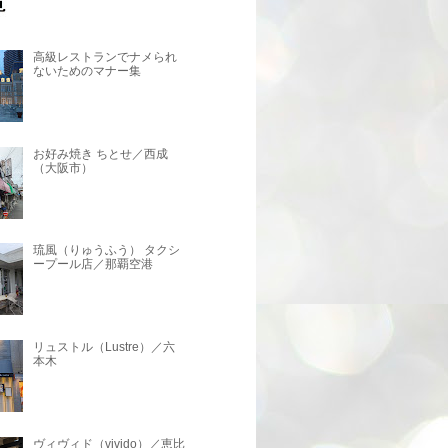
高級レストランでナメられ
ないためのマナー集
お好み焼き ちとせ／西成
（大阪市）
琉風（りゅうふう） タクシ
ープール店／那覇空港
リュストル（Lustre）／六
本木
ヴィヴィド（vivido）／恵比