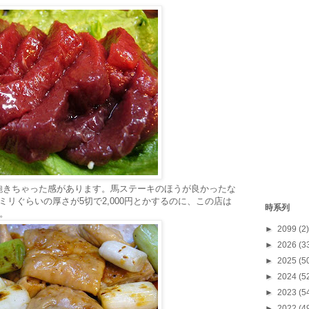
飽きちゃった感があります。馬ステーキのほうが良かったな
リぐらいの厚さが5切で2,000円とかするのに、この店は
時系列
。
►
2099
(2)
►
2026
(3
►
2025
(5
►
2024
(5
►
2023
(5
►
2022
(4