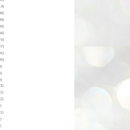
14)
98)
99)
40)
34)
74)
27)
91)
35)
9)
4)
8)
(3)
(1)
(2)
1)
21)
1)
1)