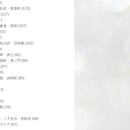
2)
比谷・有楽町
(123)
(117)
1)
参道・原宿
(107)
103)
2)
丸の内・日本橋
(102)
0)
草・押上
(91)
田町・虎ノ門
(90)
(87)
86)
留・浜松町
(85)
83)
70)
島
(70)
・二子玉川・世田谷
(69)
ラリア
(67)