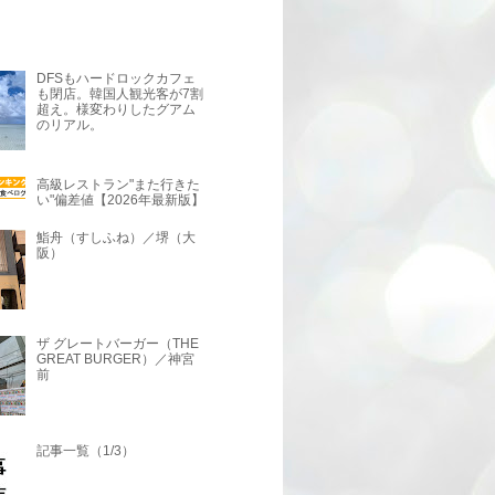
DFSもハードロックカフェ
も閉店。韓国人観光客が7割
超え。様変わりしたグアム
のリアル。
高級レストラン"また行きた
い"偏差値【2026年最新版】
鮨舟（すしふね）／堺（大
阪）
ザ グレートバーガー（THE
GREAT BURGER）／神宮
前
記事一覧（1/3）