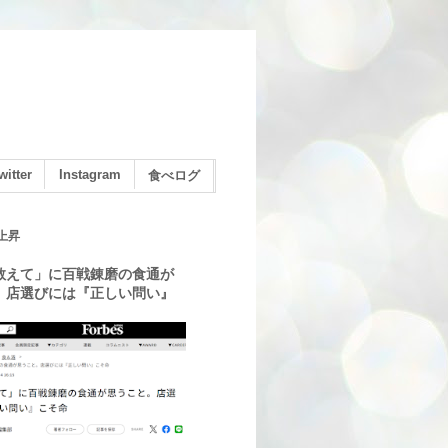
witter
Instagram
食べログ
上昇
教えて」に百戦錬磨の食通が
。店選びには『正しい問い』