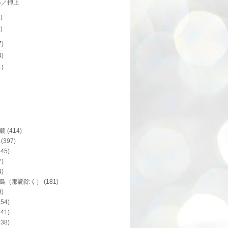
い／押上
2)
6)
7)
4)
1)
覇
(414)
(397)
345)
7)
4)
島（那覇除く）
(181)
9)
154)
141)
138)