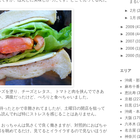
まる
►
2月
(
►
1月
(
►
2009
(4
►
2008
(4
►
2007
(3
►
2006
(1)
►
2000
(5)
エリア
沖縄・那
麻布十番
ーズを塗り、チーズとレタス、 トマトと肉を挟んでできあ
恵比寿
(
い。満腹だったけど、ぺろりと食べちゃいました。
京都
(22
目黒
(21
上待ったとかで非難されてましたが、土曜日の開店を狙って
沖縄・本
も読んでれば特にストレスを感じることはありません。
大阪
(17
六本木
(
。おっちゃんは気さくで良く働きますが、対照的におばちゃ
名古屋
(
票を眺めてるだけ。見てるとイライラするので見ないほうが
神奈川
(