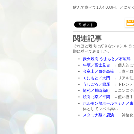
飲んで食べて1人4,000円。とに
関連記事
それほど焼肉は好きなジャンルで
順に並べてみました。
炭火焼肉 やまもと／石垣島
牛蔵／富士見台
←個人的に世
金竜山／白金高輪
←食べログ
くにもと／大門
←リアル注
うしごろ／銀座
←トレンデ
龍苑／川崎新町
←ニンニク
焼肉北京／平間
←使い勝手
ホルモン船ホールちゃん／東
体としてレベル高い
スタミナ苑／鹿浜
←神格化