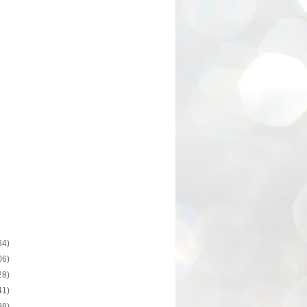
34)
06)
28)
41)
98)