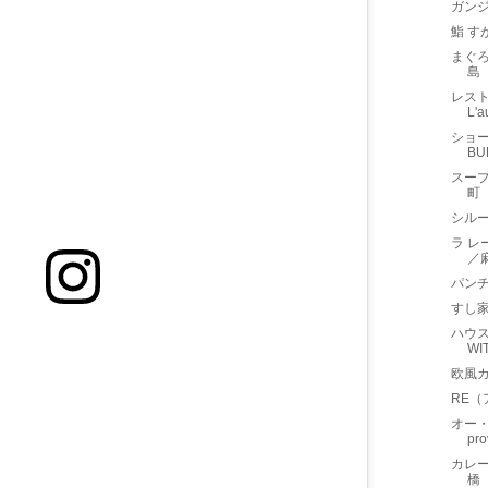
ガン
鮨 
まぐ
島
レスト
L'
ショー
B
スー
町
シルー
ラ レー
／
パンチ
すし家
ハウス
WI
欧風カ
RE
オー・
pr
カレー
橋