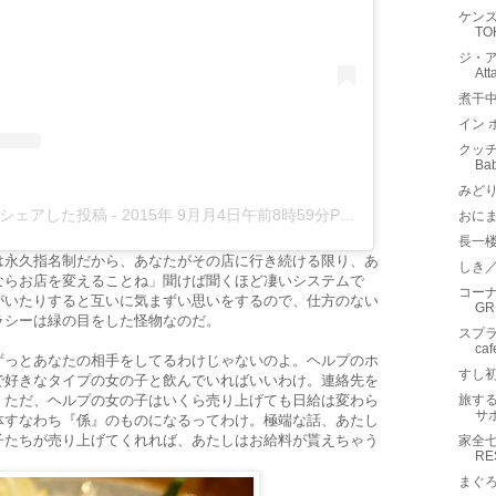
ケンズ
T
ジ・ア
At
煮干
イン 
クッチー
B
みど
b)がシェアした投稿
-
2015年 9月月4日午前8時59分PDT
おに
長一
は永久指名制だから、あなたがその店に行き続ける限り、あ
しき
ならお店を変えることね」聞けば聞くほど凄いシステムで
コーナ
がいたりすると互いに気まずい思いをするので、仕方のない
GR
ラシーは緑の目をした怪物なのだ。
スプラ
c
ずっとあなたの相手をしてるわけじゃないのよ。ヘルプのホ
すし
で好きなタイプの女の子と飲んでいればいいわけ。連絡先を
。ただ、ヘルプの女の子はいくら売り上げても日給は変わら
旅する
サポ
体すなわち『係』のものになるってわけ。極端な話、あたし
子たちが売り上げてくれれば、あたしはお給料が貰えちゃう
家全七
RE
まぐ