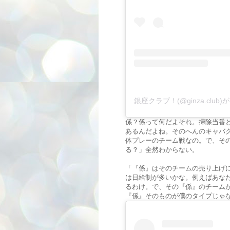
銀座クラブ！(@ginza.clu
係？係って何だよそれ。掃除当番
あるんだよね。そのへんのキャバ
体プレーのチーム戦なの。で、そ
る？」全然わからない。
「『係』はそのチームの売り上げ
は日給制が多いかな。例えばあな
るわけ。で、その『係』のチーム
『係』そのものが僕のタイプじゃ