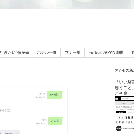
ン
T
行きたい"偏差値
ホテル一覧
マナー集
Forbes JAPAN連載
アクセス急
「いい店
思うこと
こそ命