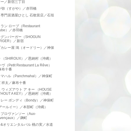
ジー／新宿三丁目
すが弥（すがや）／赤羽橋
ろ専門居酒屋ひとし 石敢當店／石垣
ラン ローブ（Restaurant
aube）／赤羽橋
グンバーガー（SHOGUN
URGER）／新宿
プカレー屋 鴻（オードリー）／神保
 （SHIROUX）／恩納村（沖縄）
ヴ（Petit Restaurant La Rêve）
麻布十番
マハル（Panchmahal）／神保町
 祥太／麻布十番
 ウィズアウト ア キー （HOUSE
THOUT A KEY）／恩納村（沖縄）
レー ボンディ（Bondy）／神保町
（アールイー）／本部町（沖縄）
プロヴァンソー（Aux-
ovençaux）／麹町
&オリエンタルバル 桃の実／水道