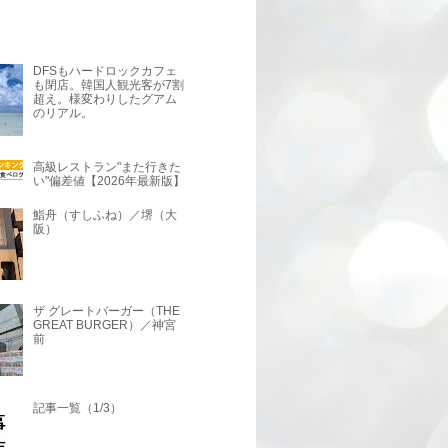
DFSもハードロックカフェ
も閉店。韓国人観光客が7割
超え。様変わりしたグアム
のリアル。
高級レストラン"また行きた
い"偏差値【2026年最新版】
鮨舟（すしふね）／堺（大
阪）
ザ グレートバーガー（THE
GREAT BURGER）／神宮
前
記事一覧（1/3）