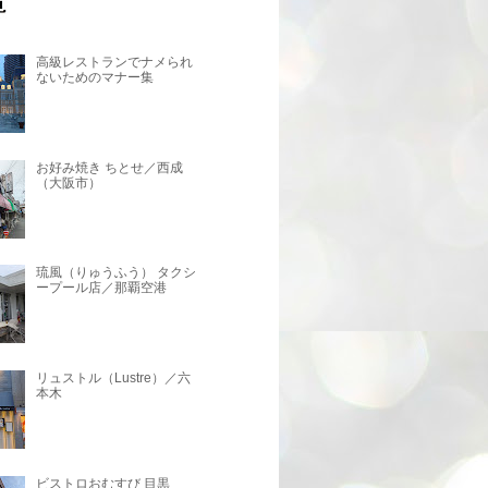
高級レストランでナメられ
ないためのマナー集
お好み焼き ちとせ／西成
（大阪市）
琉風（りゅうふう） タクシ
ープール店／那覇空港
リュストル（Lustre）／六
本木
ビストロおむすび 目黒