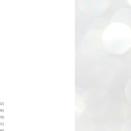
32)
06)
28)
41)
98)