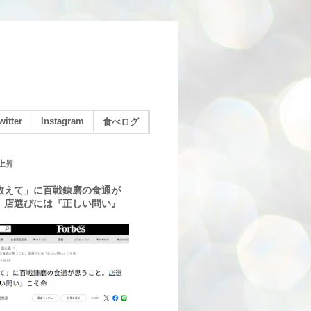
witter
Instagram
食べログ
上昇
教えて」に百戦錬磨の食通が
。店選びには『正しい問い』