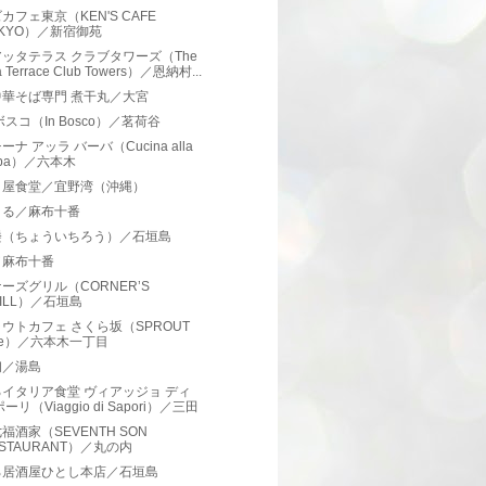
カフェ東京（KEN'S CAFE
OKYO）／新宿御苑
ッタテラス クラブタワーズ（The
ta Terrace Club Towers）／恩納村...
中華そば専門 煮干丸／大宮
ボスコ（In Bosco）／茗荷谷
ナ アッラ バーバ（Cucina alla
aba）／六本木
り屋食堂／宜野湾（沖縄）
まる／麻布十番
楼（ちょういちろう）／石垣島
／麻布十番
ーズグリル（CORNER’S
ILL）／石垣島
ウトカフェ さくら坂（SPROUT
afe）／六本木一丁目
初／湯島
イタリア食堂 ヴィアッジョ ディ
ーリ（Viaggio di Sapori）／三田
福酒家（SEVENTH SON
STAURANT）／丸の内
ろ居酒屋ひとし本店／石垣島