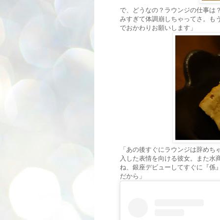
で、どうなの？ラウンジの仕事は
みすぎて体調崩しちゃってさ。も
でおかわりお願いします」
「あの後すぐにラウンジは辞めち
入した表情を向ける彼女。また水
ね、銀座デビューしてすぐに『係
だから」