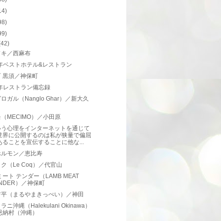
14)
98)
99)
(42)
ドキ／西麻布
9年ベストホテル&レストラン
 黒須／神保町
9年レストラン備忘録
ロガル（Nanglo Ghar）／新大久
（MECIMO）／小田原
いう心理をインターネットを通じて
世界に公開するのは私が狭量で偏屈
あることを宣伝することに他な...
ホルモン／恵比寿
ク（Le Coq）／代官山
ミート テンダー（LAMB MEAT
ENDER）／神保町
吉平（まるやまきっぺい）／神田
ニ沖縄（Halekulani Okinawa）
恩納村（沖縄）