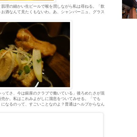
？肌理の細かい生ビールで喉を潤しながら私は尋ねる。「飲
うお酒なんて見たくもないわ。あ、シャンパーニュ、グラス
ゃってさ、今は銀座のクラブで働いている」後ろめたさが混
商売か。私はこれみよがしに溜息をついてみせる。「でも
』になるのって、すごいことなのよ？普通はヘルプからなん