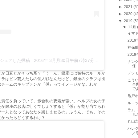
►
2021
(5
►
2020
(4
▼
2019
(5
▼
12月
イマ
201
神保町
201
b)がシェアした投稿
-
2016年 3月月30日午前7時37分PDT
ナング
保
メシモ
とか日直とかそっち系？「うーん、銀座には独特のルールが
クラはピン芸人たちの個人戦なんだけど、銀座のクラブは団
こう
のチームのキャプテンが『係』ってイメージかな。わか
全
で
亀戸
に責任を負っていて、歩合制の要素が強い。ヘルプの女の子
ルコッ
たが銀座のお店に行くでしょ？すると『係』が割り当てられ
ラム 
が一丸となってあなたを楽しませるの」ふうん、でも、その
T
なかったらどうするわけ？
丸山
ハレクラ
／