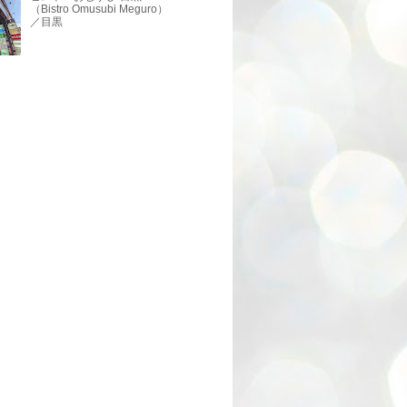
（Bistro Omusubi Meguro）
／目黒