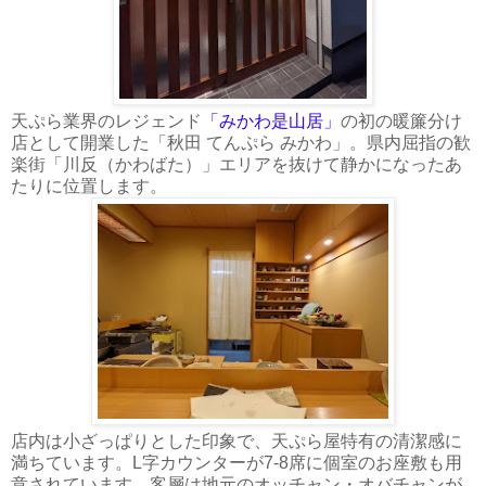
天ぷら業界のレジェンド
「みかわ是山居」
の初の暖簾分け
店として開業した「秋田 てんぷら みかわ」。県内屈指の歓
楽街「川反（かわばた）」エリアを抜けて静かになったあ
たりに位置します。
店内は小ざっぱりとした印象で、天ぷら屋特有の清潔感に
満ちています。L字カウンターが7-8席に個室のお座敷も用
意されています。客層は地元のオッチャン・オバチャンが