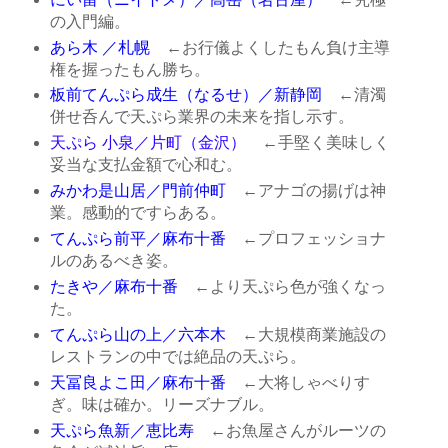
の入門編。
あら木 ／札幌
←お行儀よくしたもん負け主導
権を握ったもん勝ち。
板前てんぷら成生（なるせ）／新静岡
←清濁
併せ呑んで天ぷら業界の未来を指し示す。
天ぷら 小泉／片町（金沢）
←手堅く美味しく
妥当な支払金額で心和む。
みかわ是山居／門前仲町
←アナゴの揚げは神
業。感動的ですらある。
てんぷら前平／麻布十番
←プロフェッショナ
ルのあるべき姿。
たきや／麻布十番
←より天ぷら色が強くなっ
た。
てんぷら山の上／六本木
←大規模商業施設の
レストランの中では絶品の天ぷら。
天冨良よこ田／麻布十番
←大将しゃべりす
ぎ。味は確か。リーズナブル。
天ぷら魚新／恵比寿
←お魚屋さんがルーツの