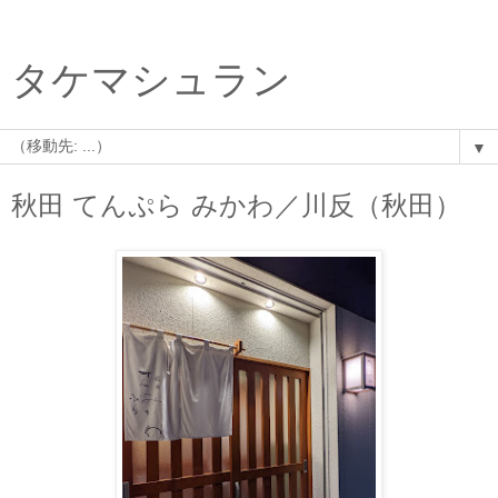
タケマシュラン
▼
秋田 てんぷら みかわ／川反（秋田）