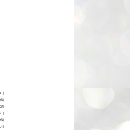
31)
06)
28)
41)
98)
14)