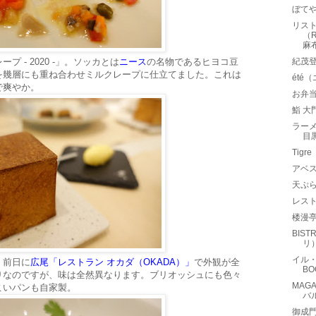
ぼて
リスト
（R
麻
 - 2020 -」。ソッカとは
ニース
の名物であるヒヨコ豆
紀茂
を幾層にも重ね合わせミルクレープに仕立てました。これは
été
で爽やか。
お弁
鮨 大
ラー
目
Tig
アベス
天ぷら
レスト
楼漫
BIS
リ
イル・
。前日に
広尾「レストラン オカダ（OKADA）」
で外観が全
B
りなのですが、味は全然異なります。ブリオッシュにも色々
MAG
こいパンも自家製。
バ
御成