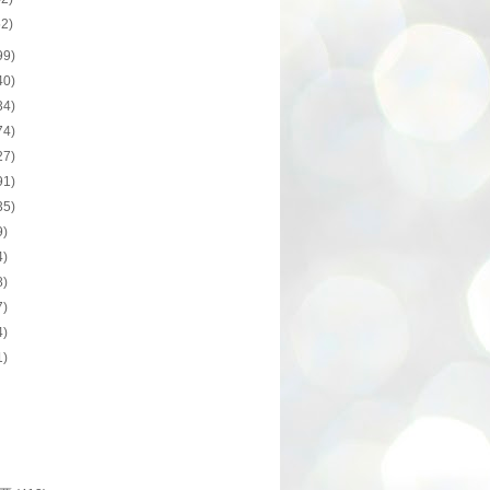
52)
99)
40)
34)
74)
27)
91)
35)
9)
4)
8)
7)
4)
1)