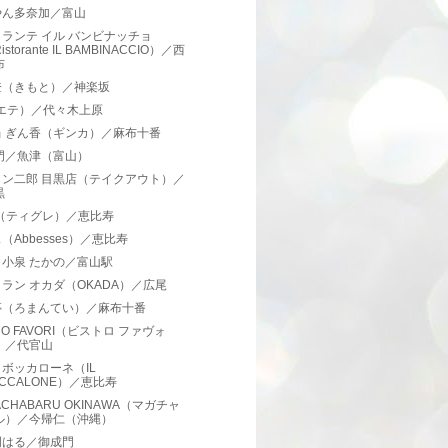
やん多奈加／富山
ランテ イル バンビナッチョ
istorante IL BAMBINACCIO）／西
布
登（きもと）／神楽坂
（エテ）／代々木上原
当 ぎん香（ギンカ）／麻布十番
門／魚津（富山）
メン二郎 目黒店（テイクアウト）／
黒
re（ティグレ）／恵比寿
（Abbesses）／恵比寿
小泉 たかの／富山駅
ラン オカダ（OKADA）／広尾
亭（ろまんてい）／麻布十番
TRO FAVORI（ビストロ ファヴォ
）／代官山
ボッカローネ（IL
OCCALONE）／恵比寿
ACHABARU OKINAWA（マガチャ
ル）／今帰仁（沖縄）
門はる／御成門