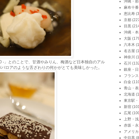
沖縄・那
麻布十番
恵比寿
(
京都
(22
目黒
(21
沖縄・本
大阪
(17
六本木
(
名古屋
(
神奈川
(
020 -」とのことで、甘酒やみりん、梅酒など日本独自のアル
石川
(13
ババロアのような舌ざわりの何かがとても美味しかった。
銀座・日
フランス
白金
(11
青山・表
北海道
(
東京駅・
新宿
(10
広尾
(10
上野・浅
赤坂・永
アメリカ
中目黒
(