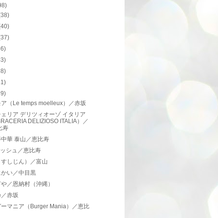
98)
(38)
(40)
(37)
36)
43)
38)
41)
39)
（Le temps moelleux）／赤坂
ェリア デリツィオーゾ イタリア
RACERIA DELIZIOSO ITALIA）／
比寿
中華 泰山／恵比寿
llマッシュ／恵比寿
（すしじん）／富山
にかい／中目黒
ぎや／恩納村（沖縄）
乃／赤坂
ーマニア（Burger Mania）／恵比