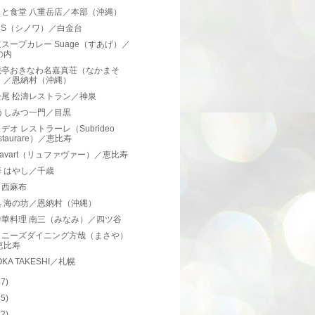
もと食堂 八重岳店／本部（沖縄）
noiS（シノワ）／白金台
スープカレー Suage（すあげ）／
の内
旅亭おきなわ名嘉真荘（なかまそ
）／恩納村（沖縄）
松尾 松濤レストラン／神泉
うしみつ一門／目黒
デオ レストラーレ（Subrideo
staurare）／恵比寿
 Favart（リュファヴァー）／恵比寿
 はやし／千歳
／西麻布
処 海の坊／恩納村（沖縄）
中華料理 南三（みなみ）／四ツ谷
イニーズダイニング方哉（まさや）
恵比寿
OKA TAKESHI／札幌
47)
45)
42)