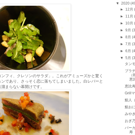
▼
2020
(4
►
12月
►
11月
►
10月
►
9月
(
►
8月
(
►
7月
(
►
6月
(
▼
5月
(
タンモア
ブラチ
（B
コンフィ、クレソンのサラダ」。これがアミューズかと驚く
恵
ョンであり、さっそく恋に落ちてしまいました。白レバーと
恵比寿
は溜まらない幕開けです。
Gri
鮨人
鮨お
みや
おぎ
バーガ
寿