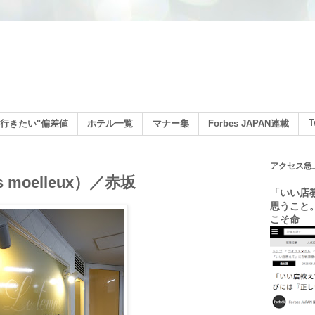
ン
T
行きたい"偏差値
ホテル一覧
マナー集
Forbes JAPAN連載
アクセス急
 moelleux）／赤坂
「いい店
思うこと
こそ命