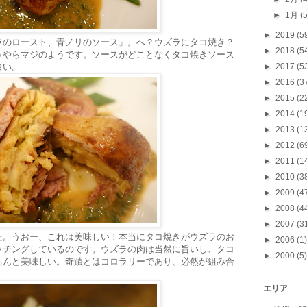
►
1月
(
►
2019
(5
ラのロースト、青ノリのソース」。へ？ウズラにタコ焼き？
►
2018
(5
うやらマジのようです。ソースがどことなくタコ焼きソース
白い。
►
2017
(5
►
2016
(3
►
2015
(2
►
2014
(1
►
2013
(1
►
2012
(6
►
2011
(1
►
2010
(3
►
2009
(4
►
2008
(4
►
2007
(3
た。うおー、これは美味しい！本当にタコ焼きがウズラのお
►
2006
(1)
ッチングしているのです。ウズラの肉は当然に旨いし、タコ
►
2000
(5)
ちんと美味しい。奇蹟とはコロラリーであり、必然が組み合
エリア