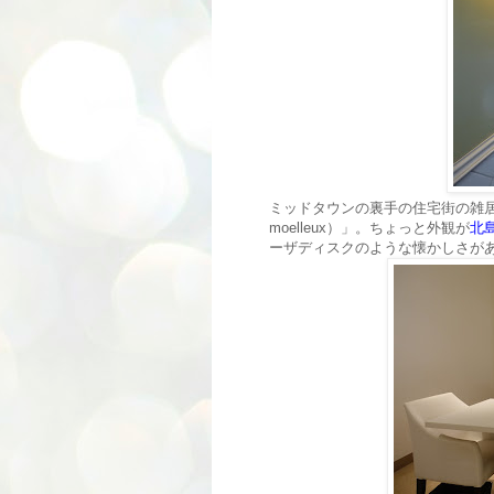
ミッドタウンの裏手の住宅街の雑居ビ
moelleux）」。ちょっと外観が
北
ーザディスクのような懐かしさが