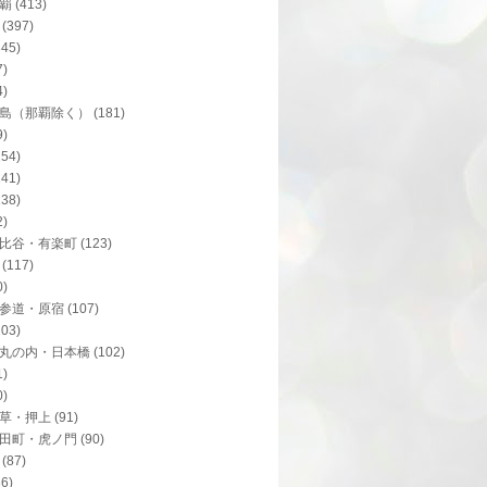
覇
(413)
(397)
345)
7)
4)
島（那覇除く）
(181)
9)
154)
141)
138)
2)
比谷・有楽町
(123)
(117)
0)
参道・原宿
(107)
103)
丸の内・日本橋
(102)
1)
0)
草・押上
(91)
田町・虎ノ門
(90)
(87)
86)