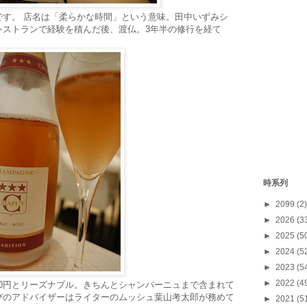
です。 店名は「柔らかな時間」という意味。田中いずみシ
レストランで経験を積んだ後、渡仏。3年半の修行を経て
時系列
►
2099
(2)
►
2026
(3
►
2025
(5
►
2024
(5
►
2023
(5
►
2022
(4
300円とリーズナブル。きちんとシャンパーニュまで含まれて
びのアドバイザーはライターのムッシュ葉山考太郎が務めて
►
2021
(5