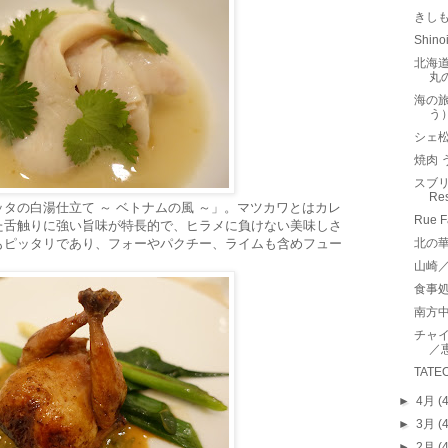
きし
Shi
北海道
丸
海の
う
シェ
焼肉 
スブリ
Re
タの白湯仕立て ～ ベトナムの風 ～」。マツカワとはカレ
Rue
た舌触りに強い旨味が特長的で、ヒラメに負けない美味しさ
もピッタリであり、フォーやパクチー、ライムも含めフュー
北の華
山崎
食事
南方
チャ
／
TATE
►
4月
(
►
3月
(
►
2月
(