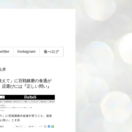
witter
Instagram
食べログ
上昇
教えて」に百戦錬磨の食通が
。店選びには『正しい問い』