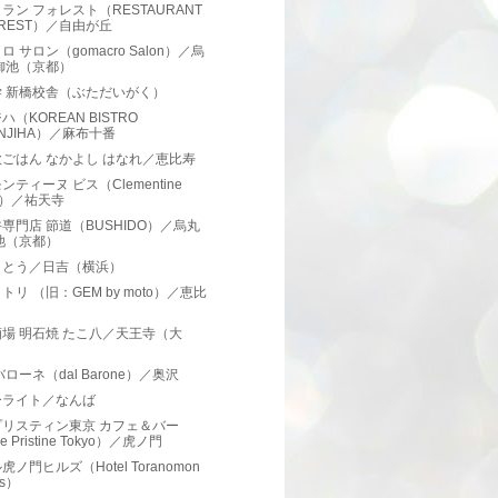
ラン フォレスト（RESTAURANT
OREST）／自由が丘
ロ サロン（gomacro Salon）／烏
御池（京都）
学 新橋校舎（ぶただいがく）
ハ（KOREAN BISTRO
NJIHA）／麻布十番
ごはん なかよし はなれ／恵比寿
ンティーヌ ビス（Clementine
is）／祐天寺
専門店 節道（BUSHIDO）／烏丸
池（京都）
さとう／日吉（横浜）
トリ （旧：GEM by moto）／恵比
場 明石焼 たこ八／天王寺（大
）
バローネ（dal Barone）／奥沢
ーライト／なんば
プリスティン東京 カフェ＆バー
e Pristine Tokyo）／虎ノ門
虎ノ門ヒルズ（Hotel Toranomon
ls）