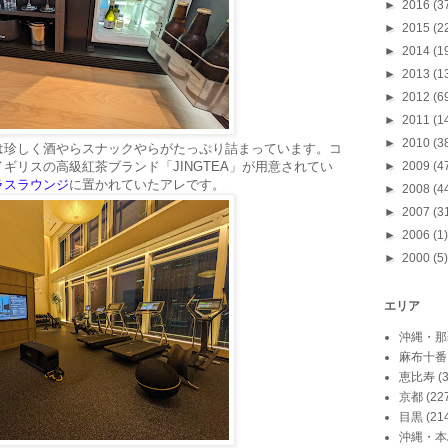
►
2016
(3
►
2015
(2
►
2014
(1
►
2013
(1
►
2012
(6
►
2011
(1
►
2010
(3
は珍しく酒やらスナックやらがたっぷり詰まっています。コ
ギリスの高級紅茶ブランド「JINGTEA」が用意されてい
►
2009
(4
ラスラウンジ
に置かれていたアレです。
►
2008
(4
►
2007
(3
►
2006
(1)
►
2000
(5)
エリア
沖縄・那
麻布十番
恵比寿
(
京都
(22
目黒
(21
沖縄・本