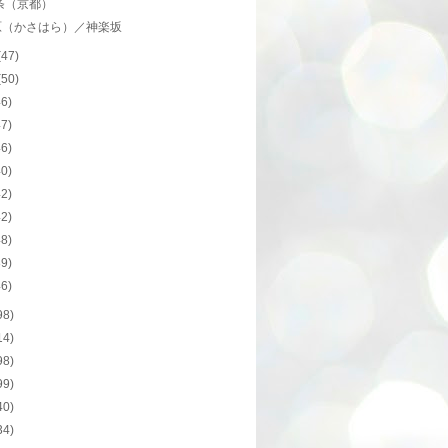
条（京都）
原（かさはら）／神楽坂
(47)
(50)
46)
47)
46)
40)
42)
42)
48)
39)
46)
98)
14)
98)
99)
40)
34)