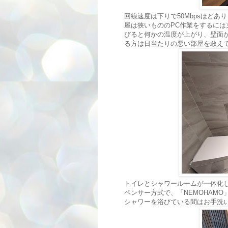
回線速度は下りで50Mbpsほど
屋は狭いもののPC作業をするに
びると何かの温度が上がり、壁面
る方は日当たりの悪い部屋を敢え
トイレとシャワールームが一体化
ペンサー方式で、「NEMOHAM
シャワーを浴びている間はお手洗