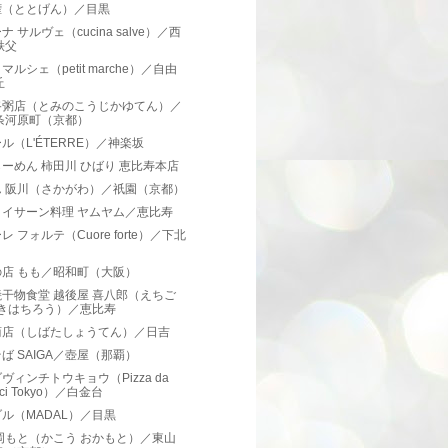
権（ととげん）／目黒
ナ サルヴェ（cucina salve）／西
秩父
マルシェ（petit marche）／自由
丘
路粥店（とみのこうじかゆてん）／
条河原町（京都）
ル（L'ÉTERRE）／神楽坂
ーめん 柿田川 ひばり 恵比寿本店
ん 阪川（さかがわ）／祇園（京都）
・イサーン料理 ヤムヤム／恵比寿
レ フォルテ（Cuore forte）／下北
の店 もも／昭和町（大阪）
干物食堂 越後屋 喜八郎（えちご
 きはちろう）／恵比寿
商店（しばたしょうてん）／日吉
ば SAIGA／壺屋（那覇）
ヴィンチトウキョウ（Pizza da
nci Tokyo）／白金台
ル（MADAL）／目黒
岡もと（かこう おかもと）／東山