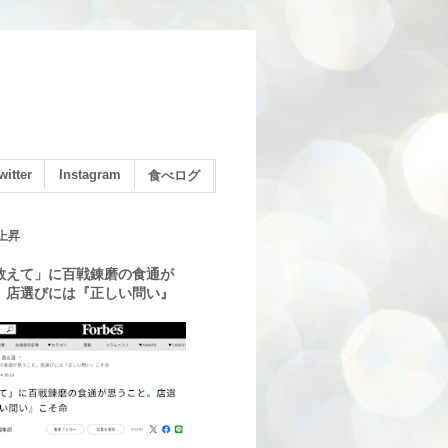
witter
Instagram
食べログ
上昇
教えて」に百戦錬磨の食通が
。店選びには『正しい問い』