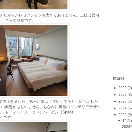
テルだからかレセプションも大きくありません。上級会員向
く、至って簡素です。
時系列
►
2099
(2)
►
2026
(3
ご案内頂きました。第一印象は「狭い」であり、広々とした
►
2025
(5
しい業態かもしれません。ちなみに当館のインテリアデザイ
►
2024
(5
ット「スペース・コペンハーゲン（Space
▼
2023
(5
そうです。
▼
12月
202