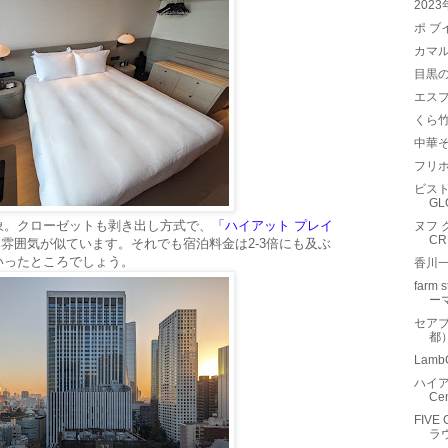
202
ポ ブイ
カマル（
目黒の
エスプ
くら
中華
フリホ
ビスト
G
象。クローゼットも剥き出し方式で、
「ハイアット プレイ
ヌフ 
C
に雰囲気が似ています。それでも宿泊料金は2-3倍にも及ぶ
いったところでしょう。
香川
farm
ー
セア
都
Lam
ハイア
Ce
FIVE
ラ