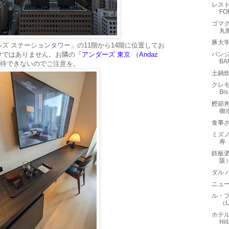
レスト
F
ゴマク
丸
豚大
ズ ステーションタワー」の11階から14階に位置してお
けではありません。お隣の
「アンダーズ 東京 （Andaz
バンジ
BA
待できないのでご注意を。
土鍋炊
クレモ
B
鰹節丼
御
食事
ミズノ
寿
鉄板酒
阪
ダル 
ニュ
ル・
（L
ホテル
Hil