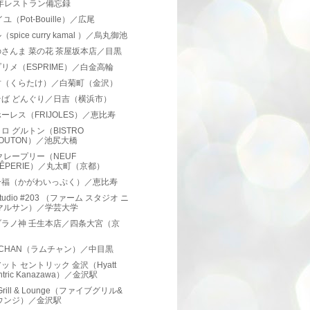
3年レストラン備忘録
ユ（Pot-Bouille）／広尾
spice curry kamal ）／烏丸御池
さんま 菜の花 茶屋坂本店／目黒
リメ（ESPRIME）／白金高輪
竹（くらたけ）／白菊町（金沢）
そば どんぐり／日吉（横浜市）
ーレス（FRIJOLES）／恵比寿
ロ グルトン（BISTRO
LOUTON）／池尻大橋
クレープリー（NEUF
RÊPERIE）／丸太町（京都）
一福（かがわいっぷく）／恵比寿
 studio #203 （ファーム スタジオ ニ
マルサン）／学芸大学
ブラノ神 壬生本店／四条大宮（京
）
bCHAN（ラムチャン）／中目黒
ット セントリック 金沢（Hyatt
ntric Kanazawa）／金沢駅
 Grill & Lounge（ファイブグリル&
ウンジ）／金沢駅