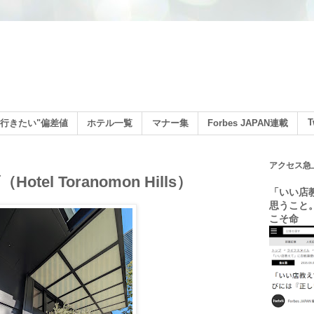
ン
T
行きたい"偏差値
ホテル一覧
マナー集
Forbes JAPAN連載
アクセス急
el Toranomon Hills）
「いい店
思うこと
こそ命