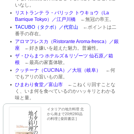
いなし。
リストランテ ラ・バリック トウキョウ（La
Barrique Tokyo）／江戸川橋
←無冠の帝王。
TACUBO（タクボ）／代官山
←ポイントは二
番手の存在。
アロマフレスカ（Ristorante Aroma-fresca）／銀
座
←好き嫌いを超えた魅力。普遍性。
ザ・ひらまつ ホテルズ＆リゾーツ 仙石原／箱
根
←最高の家畜体験。
クッチーナ（CUCINA）／大垣（岐阜）
←何
でもアリの旨いもの屋。
ひまわり食堂／富山市
←こねくり回すことな
く、いま何を食べているのかハッキリとわかる
味と量。
イタリアの地方料理 北
から南まで20州280品
の料理 [ 柴田書店 ]