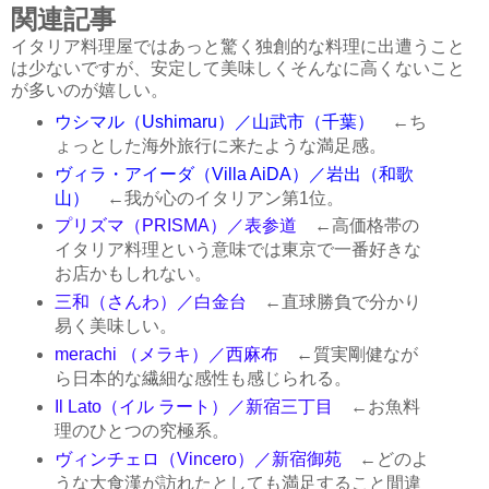
関連記事
イタリア料理屋ではあっと驚く独創的な料理に出遭うこと
は少ないですが、安定して美味しくそんなに高くないこと
が多いのが嬉しい。
ウシマル（Ushimaru）／山武市（千葉）
←ち
ょっとした海外旅行に来たような満足感。
ヴィラ・アイーダ（Villa AiDA）／岩出（和歌
山）
←我が心のイタリアン第1位。
プリズマ（PRISMA）／表参道
←高価格帯の
イタリア料理という意味では東京で一番好きな
お店かもしれない。
三和（さんわ）／白金台
←直球勝負で分かり
易く美味しい。
merachi （メラキ）／西麻布
←質実剛健なが
ら日本的な繊細な感性も感じられる。
Il Lato（イル ラート）／新宿三丁目
←お魚料
理のひとつの究極系。
ヴィンチェロ（Vincero）／新宿御苑
←どのよ
うな大食漢が訪れたとしても満足すること間違