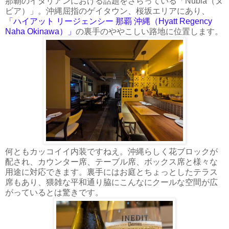
那覇のイタリアンにおける話題をさらっている「Nubia（ヌ
ビア）」。沖縄屈指のゲイタウン、桜坂エリアにあり、
「ハイアット リージェンシー 那覇 沖縄（Hyatt Regency
Naha Okinawa）」
の裏手のややこしい路地に位置します。
何ともカッコイイ内装ですねえ。沖縄らしく花ブロックが
配され、カウンター席、テーブル席、ボックス席と様々な
用途に対応できます。裏手にはお庭とちょっとしたテラス
席もあり、猥雑な平和通り脇にこんなにクールな空間が広
がっているとは驚きです。