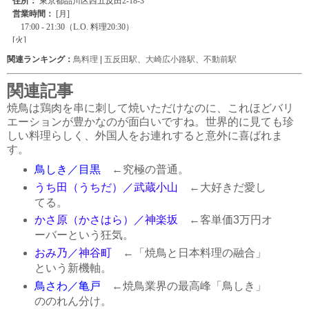
関連ランキング：
鳥料理
|
五反田駅
、
大崎広小路駅
、
不動前駅
関連記事
焼鳥は鶏肉を串に刺して焼いただけなのに、これほどバリ
エーションが豊かなのが面白いですね。世界的に見ても珍
しい料理らしく、外国人をお連れすると意外に喜ばれま
す。
鳥しき／目黒
←究極の普通。
うち田（うちだ）／武蔵小山
←大好きだ愛し
てる。
かさ原（かさはら）／神楽坂
←客単価3万円オ
ーバーという狂気。
おみ乃／神谷町
←「焼鳥と日本料理の融合」
という新機軸。
鳥さわ／亀戸
←焼鳥業界の最高峰「鳥しき」
ののれん分け。