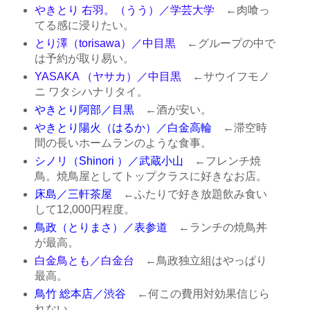
やきとり 右羽。（うう）／学芸大学
←肉喰っ
てる感に浸りたい。
とり澤（torisawa）／中目黒
←グループの中で
は予約が取り易い。
YASAKA （ヤサカ）／中目黒
←サウイフモノ
ニ ワタシハナリタイ。
やきとり阿部／目黒
←酒が安い。
やきとり陽火（はるか）／白金高輪
←滞空時
間の長いホームランのような食事。
シノリ（Shinori ）／武蔵小山
←フレンチ焼
鳥。焼鳥屋としてトップクラスに好きなお店。
床島／三軒茶屋
←ふたりで好き放題飲み食い
して12,000円程度。
鳥政（とりまさ）／表参道
←ランチの焼鳥丼
が最高。
白金鳥とも／白金台
←鳥政独立組はやっぱり
最高。
鳥竹 総本店／渋谷
←何この費用対効果信じら
れない。