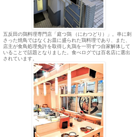
五反田の鶏料理専門店「庭つ鶏 （にわつどり）」。串に刺
さった焼鳥ではなくお皿に盛られた鶏料理であり、また、
店主が食鳥処理免許を取得し丸鶏を一羽ずつ自家解体して
いることで話題となりました。食べログでは百名店に選出
されています。