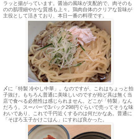
ラッと揚がっています。醤油の風味が支配的で、肉そのも
のの肌理細やかな質感も上々。鶏肉自体のクリアな旨味が
主役として活きており、本日一番の料理です。
〆に「特製 冷やし中華」。なのですが、これはちょっと拍
子抜け。もちろん普通に美味しいのですが殆ど具は無く当
店で食べる必然性は感じられません。どこが「特製」なん
だろう。スーパーで3パック298円ぐらいで売ってそうな味
わいであり、これで千円近くするのは何だかなあ。普通に
「そぼろ玉子かけごはん」にすれば良かった。