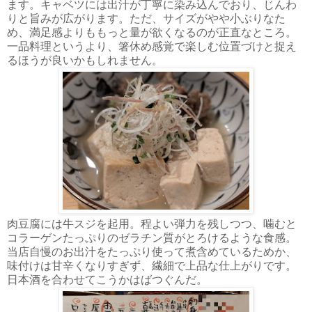
ます。キャベツには出汁が丁寧に染み込んでおり、じんわ
りと旨みが広がります。ただ、サイズがやや小ぶりなた
め、満足感よりももっと量が欲くなるのが正直なところ。
一品料理というより、箸休め感覚で楽しむ位置づけと捉え
るほうが良いかもしれません。
肉豆腐には牛スジを起用。程よい弾力を残しつつ、噛むと
コラーゲンたっぷりのゼラチン質がとろけるような食感。
当店自慢のお出汁をたっぷり使って煮含めているためか、
味付けは甘辛くなりすぎず、繊細で上品な仕上がりです。
日本酒を合わせてこうかはばつぐんだ。