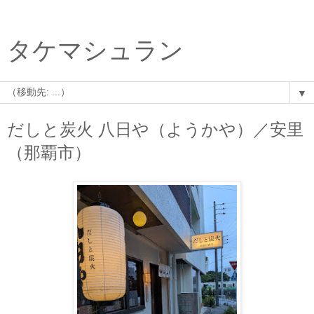
タケマシュラン
▼
だしと炭火 八日や（ようかや）／安里
（那覇市）