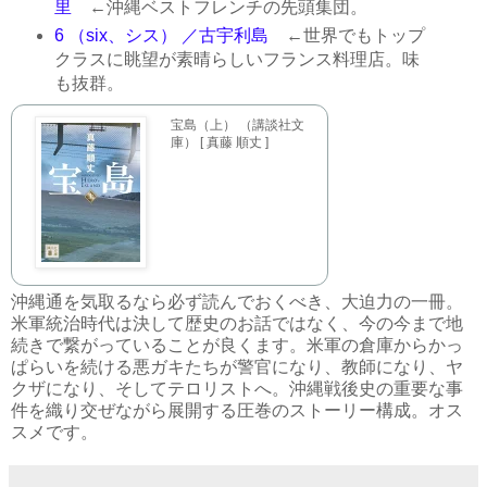
里
←沖縄ベストフレンチの先頭集団。
6 （six、シス） ／古宇利島
←世界でもトップ
クラスに眺望が素晴らしいフランス料理店。味
も抜群。
宝島（上） （講談社文
庫） [ 真藤 順丈 ]
沖縄通を気取るなら必ず読んでおくべき、大迫力の一冊。
米軍統治時代は決して歴史のお話ではなく、今の今まで地
続きで繋がっていることが良くます。米軍の倉庫からかっ
ぱらいを続ける悪ガキたちが警官になり、教師になり、ヤ
クザになり、そしてテロリストへ。沖縄戦後史の重要な事
件を織り交ぜながら展開する圧巻のストーリー構成。オス
スメです。