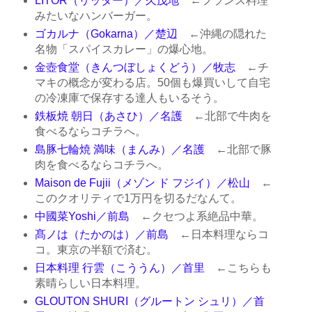
LITOR（リッター）／久茂地
←フランス料理
みたいなハンバーガー。
ゴカルナ（Gokarna）／楚辺
←沖縄の隠れた
名物「スパイスカレー」の爆心地。
金壺食堂（きんつぼしょくどう）／牧志
←チ
マキの概念が変わる店。50個も爆買いして自宅
の冷凍庫で保存する達人もいるそう。
鉄板焼 朝日（あさひ）／名護
←北部で牛肉を
食べるならコチラへ。
島豚七輪焼 満味（まんみ）／名護
←北部で豚
肉を食べるならコチラへ。
Maison de Fujii（メゾン ド フジイ）／松山
←
このクオリティで1万円を切るだなんて。
中國菜Yoshi／前島
←クセつよ系絶品中華。
髙ノは（たかのは）／前島
←日本料理ならコ
コ。東京の半額で済む。
日本料理 行雲（こううん）／首里
←こちらも
素晴らしい日本料理。
GLOUTON SHURI（グルートン シュリ）／首