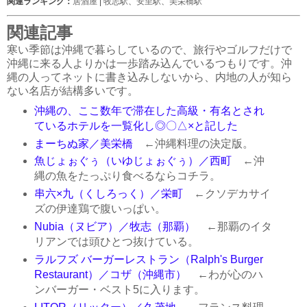
関連ランキング：
居酒屋
|
牧志駅
、
安里駅
、
美栄橋駅
関連記事
寒い季節は沖縄で暮らしているので、旅行やゴルフだけで
沖縄に来る人よりかは一歩踏み込んでいるつもりです。沖
縄の人ってネットに書き込みしないから、内地の人が知ら
ない名店が結構多いです。
沖縄の、ここ数年で滞在した高級・有名とされ
ているホテルを一覧化し◎〇△×と記した
まーちぬ家／美栄橋
←沖縄料理の決定版。
魚じょぉぐぅ（いゆじょぉぐぅ）／西町
←沖
縄の魚をたっぷり食べるならコチラ。
串六×九（くしろっく）／栄町
←クソデカサイ
ズの伊達鶏で腹いっぱい。
Nubia（ヌビア）／牧志（那覇）
←那覇のイタ
リアンでは頭ひとつ抜けている。
ラルフズ バーガーレストラン（Ralph's Burger
Restaurant）／コザ（沖縄市）
←わが心のハ
ンバーガー・ベスト5に入ります。