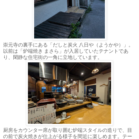
崇元寺の裏手にある「だしと炭火 八日や（ようかや）」。
以前は「炉端焼き まさら」が入居していたテナントであ
り、閑静な住宅街の一角に立地しています。
厨房をカウンター席が取り囲む炉端スタイルの造りで、目
の前で炭火焼きが仕上がる様子を間近に楽しめます。テー