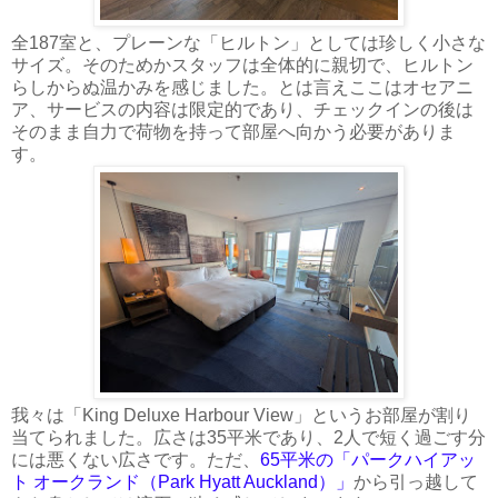
全187室と、プレーンな「ヒルトン」としては珍しく小さな
サイズ。そのためかスタッフは全体的に親切で、ヒルトン
らしからぬ温かみを感じました。とは言えここはオセアニ
ア、サービスの内容は限定的であり、チェックインの後は
そのまま自力で荷物を持って部屋へ向かう必要がありま
す。
我々は「King Deluxe Harbour View」というお部屋が割り
当てられました。広さは35平米であり、2人で短く過ごす分
には悪くない広さです。ただ、
65平米の「パークハイアッ
ト オークランド（Park Hyatt Auckland）」
から引っ越して