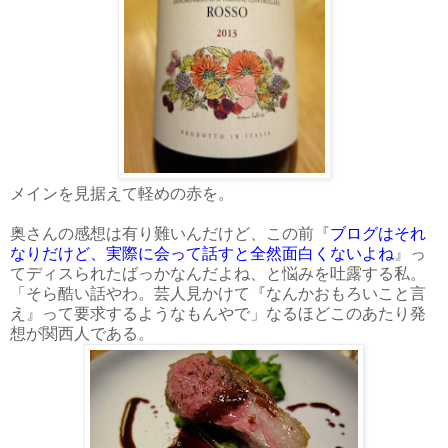
メインを見据えて軽めの赤を。
奥さんの感想は有り難いんだけど、この前『
ブログはそれ
なりだけど、実際に会って話すと全然面白くないよね
』っ
てディスられたばっかなんだよね、と悩みを吐露する私。
「そら酷い話やわ。芸人見かけて『なんかおもろいこと言
え』って要求するようなもんやで」なるほどこのあたり発
想が関西人である。