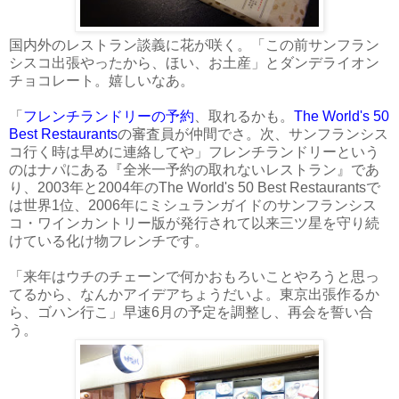
国内外のレストラン談義に花が咲く。「この前サンフラン
シスコ出張やったから、ほい、お土産」とダンデライオン
チョコレート。嬉しいなあ。
「
フレンチランドリーの予約
、取れるかも。
The World's 50
Best Restaurants
の審査員が仲間でさ。次、サンフランシス
コ行く時は早めに連絡してや」フレンチランドリーという
のはナパにある『全米一予約の取れないレストラン』であ
り、2003年と2004年のThe World's 50 Best Restaurantsで
は世界1位、2006年にミシュランガイドのサンフランシス
コ・ワインカントリー版が発行されて以来三ツ星を守り続
けている化け物フレンチです。
「来年はウチのチェーンで何かおもろいことやろうと思っ
てるから、なんかアイデアちょうだいよ。東京出張作るか
ら、ゴハン行こ」早速6月の予定を調整し、再会を誓い合
う。