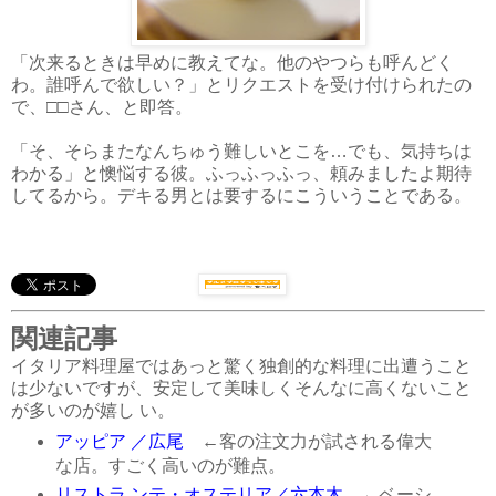
「次来るときは早めに教えてな。他のやつらも呼んどく
わ。誰呼んで欲しい？」とリクエストを受け付けられたの
で、□□さん、と即答。
「そ、そらまたなんちゅう難しいとこを…でも、気持ちは
わかる」と懊悩する彼。ふっふっふっ、頼みましたよ期待
してるから。デキる男とは要するにこういうことである。
関連記事
イタリア料理屋ではあっと驚く独創的な料理に出遭うこと
は少ないですが、安定して美味しくそんなに高くないこと
が多いのが嬉し い。
アッピア ／広尾
←客の注文力が試される偉大
な店。すごく高いのが難点。
リストラ ンテ・オステリア／六本木
←ベーシ