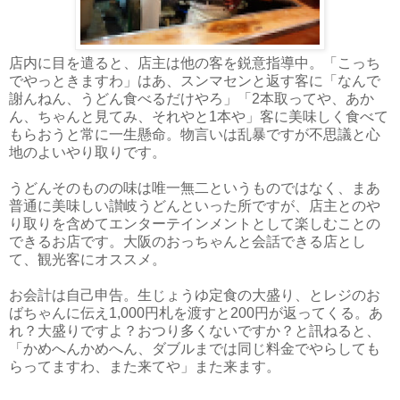
店内に目を遣ると、店主は他の客を鋭意指導中。「こっち
でやっときますわ」はあ、スンマセンと返す客に「なんで
謝んねん、うどん食べるだけやろ」「2本取ってや、あか
ん、ちゃんと見てみ、それやと1本や」客に美味しく食べて
もらおうと常に一生懸命。物言いは乱暴ですが不思議と心
地のよいやり取りです。
うどんそのものの味は唯一無二というものではなく、まあ
普通に美味しい讃岐うどんといった所ですが、店主とのや
り取りを含めてエンターテインメントとして楽しむことの
できるお店です。大阪のおっちゃんと会話できる店とし
て、観光客にオススメ。
お会計は自己申告。生じょうゆ定食の大盛り、とレジのお
ばちゃんに伝え1,000円札を渡すと200円が返ってくる。あ
れ？大盛りですよ？おつり多くないですか？と訊ねると、
「かめへんかめへん、ダブルまでは同じ料金でやらしても
らってますわ、また来てや」また来ます。