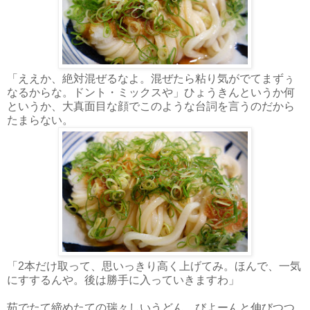
「ええか、絶対混ぜるなよ。混ぜたら粘り気がでてまずぅ
なるからな。ドント・ミックスや」ひょうきんというか何
というか、大真面目な顔でこのような台詞を言うのだから
たまらない。
「2本だけ取って、思いっきり高く上げてみ。ほんで、一気
にすするんや。後は勝手に入っていきますわ」
茹でたて締めたての瑞々しいうどん。びよーんと伸びつつ