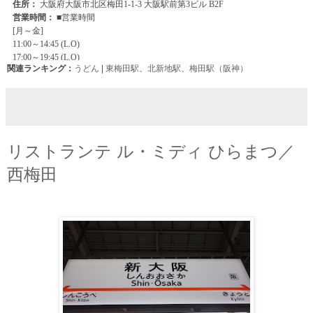
関連ランキング：
うどん
|
東梅田駅
、
北新地駅
、
梅田駅（阪神）
リストランテ ル・ミディ ひらまつ／
西梅田