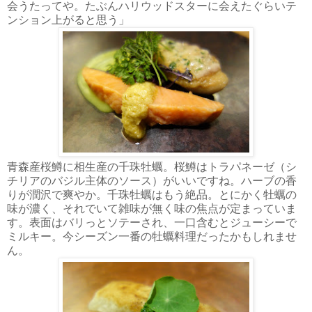
会うたってや。たぶんハリウッドスターに会えたぐらいテ
ンション上がると思う」
青森産桜鱒に相生産の千珠牡蠣。桜鱒はトラパネーゼ（シ
チリアのバジル主体のソース）がいいですね。ハーブの香
りが潤沢で爽やか。千珠牡蠣はもう絶品。とにかく牡蠣の
味が濃く、それでいて雑味が無く味の焦点が定まっていま
す。表面はバリっとソテーされ、一口含むとジューシーで
ミルキー。今シーズン一番の牡蠣料理だったかもしれませ
ん。