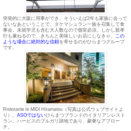
突発的に大阪に用事ができ、そういえば2年も家族に会って
ないなあということで、タケマシュラン一族を召集して食
事会。未就学児も含む大人数なので個室必須。しかし親孝
行も兼ねるので、きちんと美味しいお店にしなきゃ。
この
ような場合に絶対的な信頼
を寄せるのがひらまつグループ
です。
Ristorante le MIDI Hiramatsu（写真は公式ウェブサイトよ
り）。
ASOではない
ひらまつブランドのイタリアンレスト
ラン。ハービスのブルガリ跡地であり、豪奢なアプロー
チ。