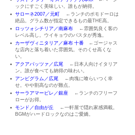
ックにすごく美味しい。誰もが納得。
サローネ2007／元町
←ランチのポモドーロは
絶品。グラム数が指定できるもの最THE高。
ロッツォシチリア／南麻布
←雰囲気良く客の
レベル高し。ウイキョウのパスタが秀逸。
カーザヴィニタリア／麻布 十番
←ゴージャス
な店内と落ち着いた雰囲気。そのくせ高くな
い。
アクアパッツァ／広尾
←日本人向けイタリア
ン。誰が食べても納得の味わい。
アンビグラム／広尾
←肉塊に喰らいつく幸
せ。やや割高なのが難点。
サーラアマービレ／銀座
←ランチのフリーフ
ローがお得。
モンド／自由が丘
←一軒屋で隠れ家感満載。
BGMがハードロックなのはご愛嬌。