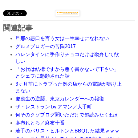
関連記事
旦那の悪口を言う女は一生幸せになれない
グルメブロガーの苦悩2017
バレンタインに手作りチョコだけは勘弁して欲
しい
「お代は結構ですから悪く書かないで下さい」
とシェフに懇願された話
3ヶ月前にトラブった例の店からの電話が鳴り止
まない
慶應生の逆襲、東京カレンダーへの報復
ザ・レストラン by アマン／大手町
何そのクソブログ聞いただけで超読みたくねえ
麻布れとろ／麻布十番
若手のパリス・ヒルトンとBBQした結果ｗｗｗ