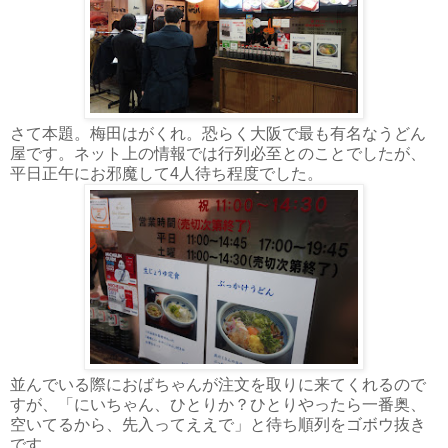
さて本題。梅田はがくれ。恐らく大阪で最も有名なうどん
屋です。ネット上の情報では行列必至とのことでしたが、
平日正午にお邪魔して4人待ち程度でした。
並んでいる際におばちゃんが注文を取りに来てくれるので
すが、「にいちゃん、ひとりか？ひとりやったら一番奥、
空いてるから、先入ってええで」と待ち順列をゴボウ抜き
です。