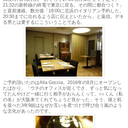
21:32の新幹線の終電で東京に戻る。その間に都合つく？」
と直前連絡。数分後「18:00に北浜のイタリアン予約した。
20:30までに出れるよう店に伝えといたから」と返信。デキ
る男とは要するにこういうことである。
ご予約頂いたのはAlla Goccia。2016年の8月にオープンし
たばかり。「ウチのオフィスが近くでさ、ずっと気になっ
てたんやけど一緒に行く相手がおらんくって。○○くん（私
の名）が大阪来てくれてちょうど良かった」そう、彼と机
を並べた3年9組はなぜか互いを君づけで呼び合う嵐のよう
な文化があったのです。