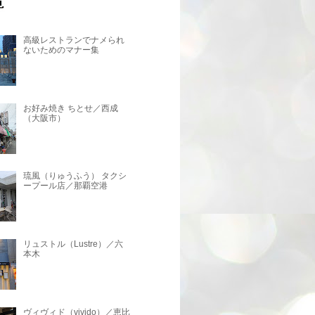
高級レストランでナメられ
ないためのマナー集
お好み焼き ちとせ／西成
（大阪市）
琉風（りゅうふう） タクシ
ープール店／那覇空港
リュストル（Lustre）／六
本木
ヴィヴィド（vivido）／恵比