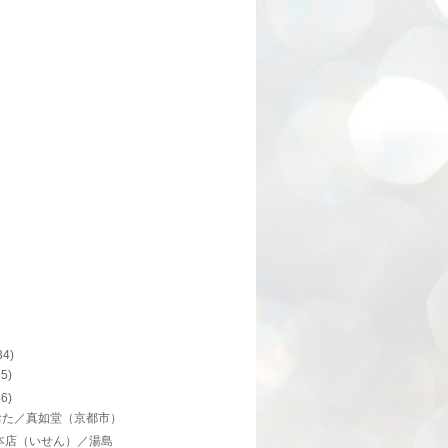
34)
15)
46)
おた／真如堂（京都市）
本店（いせん）／湯島