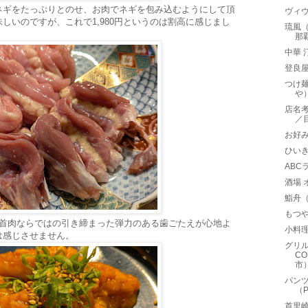
ネギをたっぷりとのせ、お肉でネギを包み込むようにして頂
ヴィヴ
しいのですが、これで1,980円というのは割高に感じまし
琉風
那
中華
登良
つけ麺
や
店名
／
お好
ひい
ABC
酒場
鮨舟
もつや
。首肉ならではの引き締まった弾力のある歯ごたえが心地よ
小料
は感じさせません。
グリル
C
市
パン
（P
首里