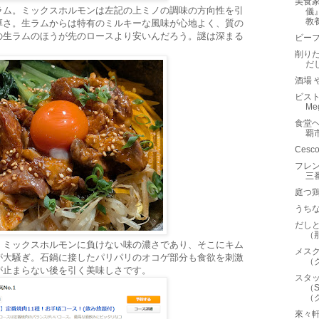
美食
ラム。ミックスホルモンは左記の上ミノの調味の方向性を引
儀
教
厚さ。生ラムからは特有のミルキーな風味が心地よく、質の
の生ラムのほうが先のロースより安いんだろう。謎は深まる
ビー
削り
だ
酒場 
ビストロ
Me
食堂
覇
Ces
フレン
三
庭つ
うち
だし
（
・ミックスホルモンに負けない味の濃さであり、そこにキム
メスク
が大騒ぎ。石鍋に接したパリパリのオコゲ部分も食欲を刺激
（
が止まらない後を引く美味しさです。
スタッ
（S
（
來々