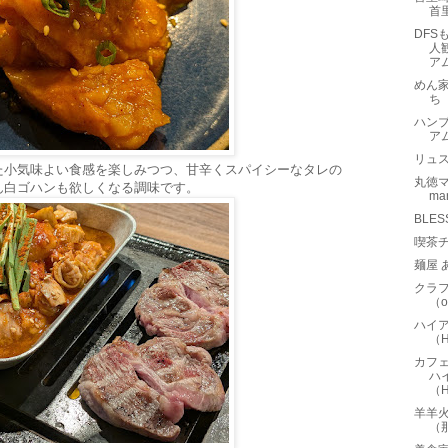
首
DF
人
ア
めん
ち
ハンブ
ア
リュス
た小気味よい食感を楽しみつつ、甘辛くスパイシーなタレの
丸徳マー
ん白ゴハンも欲しくなる調味です。
m
BLE
喫茶
麺屋 
クラ
（o
ハイ
（H
カフェ
ハ
（Hy
羊羊
（