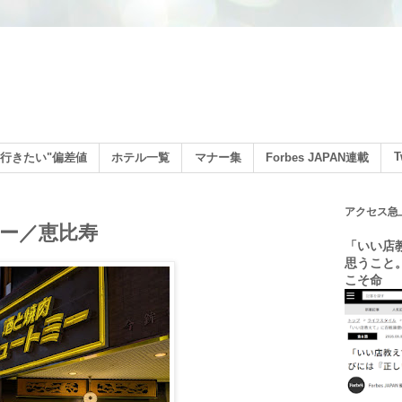
ン
T
行きたい"偏差値
ホテル一覧
マナー集
Forbes JAPAN連載
アクセス急
ー／恵比寿
「いい店
思うこと
こそ命