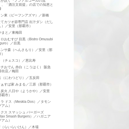
家が説く『ノンアルコールの流
』、「酒注文前提」の店での知恵と
養
フン東（ビーフンアズマ）／新橋
たてカツオ節専門店 出汁ダシ（だし
し）／安里（那覇市）
やまと／東梅田
おむすび 目黒（Bistro Omusubi
guro）／目黒
ヘンサ森（へんさもり）／安里（那
市）
co （チェスコ）／恵比寿
チおでん 赤白（こうはく） 阪急
番街店／梅田
鶏 （にわつどり）／五反田
なぁすば家 みまる／三原（那覇市）
と炭火 八日や（ようかや）／安里
那覇市）
ラ ドス（Meskla Dos）／タモン
グアム）
クス スマッシュ バーガーズ
tax Smash Burgers）／ハガニア
グアム）
軒（らいらいけん）／木場