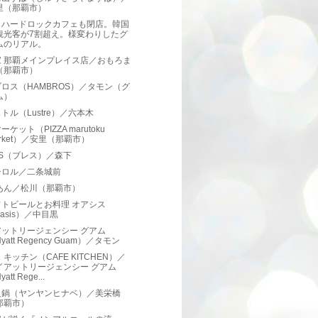
里（那覇市）
Sもハードロックカフェも閉店。韓国
観光客が7割超え。様変わりしたグ
ムのリアル。
家 那覇メインプレイス店／おもろま
（那覇市）
ロス（HAMBROS）／タモン（グ
ム）
トル（Lustre）／六本木
ケット（PIZZA marutoku
arket）／安里（那覇市）
SS（ブレス）／森下
チロル／二条城前
あん／松川（那覇市）
フトビールとお料理 オアシス
asis）／中目黒
アットリージェンシー グアム
yatt Regency Guam）／タモン
 キッチン（CAFE KITCHEN）／
イアットリージェンシー グアム
att Rege...
火鍋（ヤンヤンヒナベ）／美栄橋
那覇市）