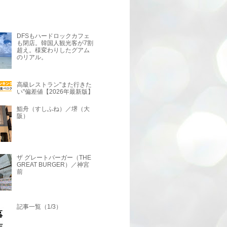
DFSもハードロックカフェ
も閉店。韓国人観光客が7割
超え。様変わりしたグアム
のリアル。
高級レストラン"また行きた
い"偏差値【2026年最新版】
鮨舟（すしふね）／堺（大
阪）
ザ グレートバーガー（THE
GREAT BURGER）／神宮
前
記事一覧（1/3）