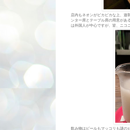
店内もネオンがビカビカな上、遊
ンター席とテーブル席の用意があ
は外国人が中心ですが、皆、ニコ
飲み物はビールもマッコリも謎の