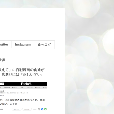
witter
Instagram
食べログ
上昇
教えて」に百戦錬磨の食通が
。店選びには『正しい問い』