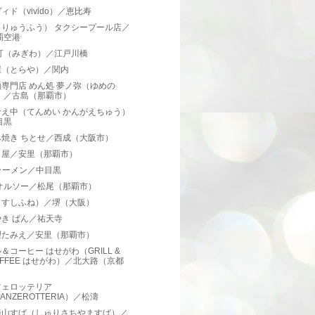
ィド（vivido）／恵比寿
（りゅうふう） タクシープール店／
覇空港
 汀（みぎわ）／江戸川橋
屋（とらや）／関内
専門店 めん処 夢ノ弥（ゆめの
）／古島（那覇市）
考え中（てんめい かんがえちゅう）
目黒
み焼き ちとせ／西成（大阪市）
き屋／安里（那覇市）
ラーメン／中目黒
 オルソー／松尾（那覇市）
（すしふね）／堺（大阪）
き ばん／祐天寺
理たみえ／安里（那覇市）
＆コーヒー はせがわ（GRILL &
OFFEE はせがわ）／北大路（京都
）
ツェロッテリア
ANZEROTTERIA）／松濤
崎山すば（しゅりさちやますば）／