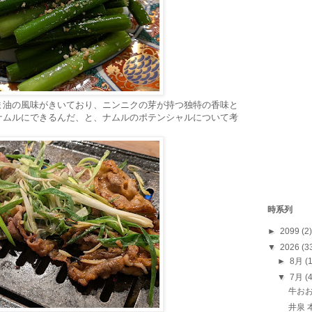
ま油の風味がきいており、ニンニクの芽が持つ独特の香味と
ナムルにできるんだ、と、ナムルのポテンシャルについて考
時系列
►
2099
(2)
▼
2026
(3
►
8月
(
▼
7月
(
牛お
井泉 