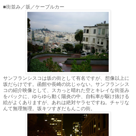
■街並み／坂／ケーブルカー
サンフランシスコは坂の街として有名ですが、想像以上に
坂だらけです。函館や長崎の比じゃない。サンフランシス
コの紹介映像として、スカっと晴れた空とキレイな街並み
をバックに、ゆらゆら動く陽炎の中、自転車が駆け抜ける
絵がよくありますが、あれは絶対ヤラセですね。チャリな
んて無理無理。坂キツすぎだもんこの街。