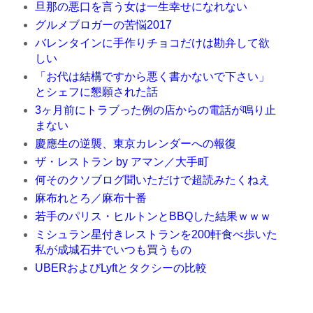
旦那の悪口を言う女は一生幸せになれない
グルメブロガーの苦悩2017
バレンタインに手作りチョコだけは勘弁して欲
しい
「お代は結構ですから悪く書かないで下さい」
とシェフに懇願された話
3ヶ月前にトラブった例の店からの電話が鳴り止
まない
慶應生の逆襲、東京カレンダーへの報復
ザ・レストラン by アマン／大手町
何そのクソブログ聞いただけで超読みたくねえ
麻布れとろ／麻布十番
若手のパリス・ヒルトンとBBQした結果ｗｗｗ
ミシュラン星付きレストランを200軒食べ歩いた
私が成城石井でいつも買うもの
UBERおよびLyftとタクシーの比較