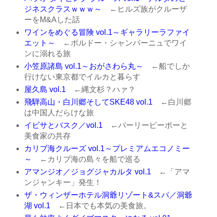
ジネスクラスｗｗｗ～
←ヒルズ族がクルーザ
ーをM&Aした話
ワインをめぐる冒険 vol.1～ギャラリーラファイ
エット～
←ボルドー・シャンパーニュでワイ
ンに溺れる旅
小笠原諸島 vol.1～おがさわら丸～
←船でしか
行けない東京都でイルカと暮らす
屋久島 vol.1
←縄文杉？ハァ？
飛騨高山・白川郷そしてSKE48 vol.1
←白川郷
は中国人だらけな旅
イビサとバスク／vol.1
←パーリーピーポーと
美食家の共存
カリブ海クルーズ vol.1～プレミアムエコノミー
～
←カリブ海の島々を船で巡る
アマンジオ／ジョグジャカルタ vol.1
←「アマ
ンジャンキー」発生！
ザ・ウィンザーホテル洞爺リゾート&スパ／洞爺
湖 vol.1
←日本でも本気の美食旅。