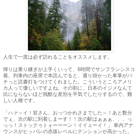
人生で一度は必ず訪れることをオススメします。
帰りは乗り継ぎが上手くいって、6時間でサンフランシスコ
着。列車内の座席で本読んでると、通り掛かった車掌がパ
チっと読書灯をつけてくれました。こういうところアメリ
カ人って優しいですよね。その割に、日本のイジメなんて
比にならないほど残酷な差別を平気でしたりするので、難
しい人種です。
「ハァ～イ！皆さん、おっつかれさまでした～！あと数分
でぇ、次の駅に到着しまーす！！次の駅はぁぁぁ、、、っ
っっ！ストックゥトォーーーン！イイェーイ！」 車内アナ
ウンスがヒッパレの赤坂レベルにテンションが高かった。