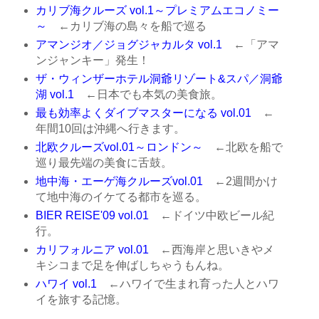
カリブ海クルーズ vol.1～プレミアムエコノミー
～
←カリブ海の島々を船で巡る
アマンジオ／ジョグジャカルタ vol.1
←「アマ
ンジャンキー」発生！
ザ・ウィンザーホテル洞爺リゾート&スパ／洞爺
湖 vol.1
←日本でも本気の美食旅。
最も効率よくダイブマスターになる vol.01
←
年間10回は沖縄へ行きます。
北欧クルーズvol.01～ロンドン～
←北欧を船で
巡り最先端の美食に舌鼓。
地中海・エーゲ海クルーズvol.01
←2週間かけ
て地中海のイケてる都市を巡る。
BIER REISE'09 vol.01
←ドイツ中欧ビール紀
行。
カリフォルニア vol.01
←西海岸と思いきやメ
キシコまで足を伸ばしちゃうもんね。
ハワイ vol.1
←ハワイで生まれ育った人とハワ
イを旅する記憶。