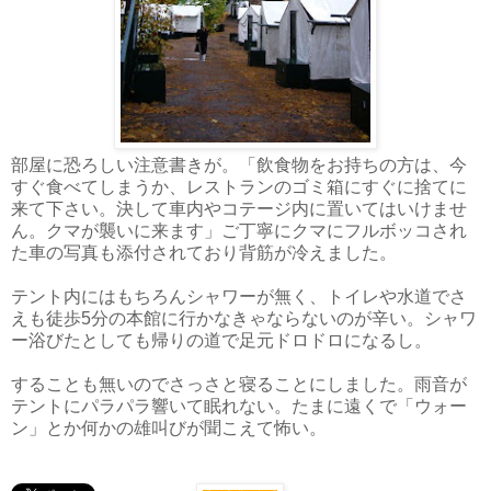
部屋に恐ろしい注意書きが。「飲食物をお持ちの方は、今
すぐ食べてしまうか、レストランのゴミ箱にすぐに捨てに
来て下さい。決して車内やコテージ内に置いてはいけませ
ん。クマが襲いに来ます」ご丁寧にクマにフルボッコされ
た車の写真も添付されており背筋が冷えました。
テント内にはもちろんシャワーが無く、トイレや水道でさ
えも徒歩5分の本館に行かなきゃならないのが辛い。シャワ
ー浴びたとしても帰りの道で足元ドロドロになるし。
することも無いのでさっさと寝ることにしました。雨音が
テントにパラパラ響いて眠れない。たまに遠くで「ウォー
ン」とか何かの雄叫びが聞こえて怖い。