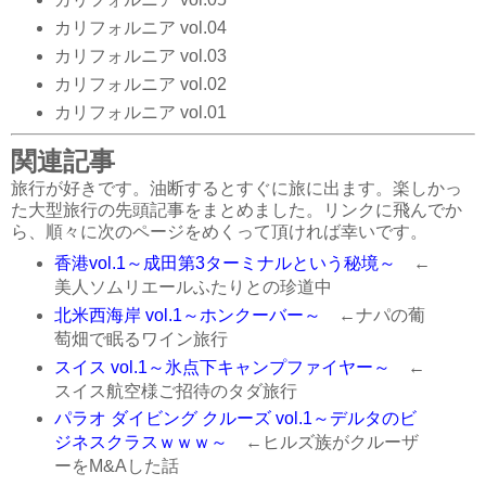
カリフォルニア vol.04
カリフォルニア vol.03
カリフォルニア vol.02
カリフォルニア vol.01
関連記事
旅行が好きです。油断するとすぐに旅に出ます。楽しかっ
た大型旅行の先頭記事をまとめました。リンクに飛んでか
ら、順々に次のページをめくって頂ければ幸いです。
香港vol.1～成田第3ターミナルという秘境～
←
美人ソムリエールふたりとの珍道中
北米西海岸 vol.1～ホンクーバー～
←ナパの葡
萄畑で眠るワイン旅行
スイス vol.1～氷点下キャンプファイヤー～
←
スイス航空様ご招待のタダ旅行
パラオ ダイビング クルーズ vol.1～デルタのビ
ジネスクラスｗｗｗ～
←ヒルズ族がクルーザ
ーをM&Aした話