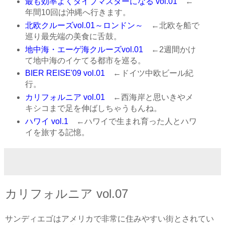
最も効率よくダイブマスターになる vol.01
←
年間10回は沖縄へ行きます。
北欧クルーズvol.01～ロンドン～
←北欧を船で
巡り最先端の美食に舌鼓。
地中海・エーゲ海クルーズvol.01
←2週間かけ
て地中海のイケてる都市を巡る。
BIER REISE'09 vol.01
←ドイツ中欧ビール紀
行。
カリフォルニア vol.01
←西海岸と思いきやメ
キシコまで足を伸ばしちゃうもんね。
ハワイ vol.1
←ハワイで生まれ育った人とハワ
イを旅する記憶。
カリフォルニア vol.07
サンディエゴはアメリカで非常に住みやすい街とされてい