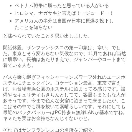
ベトナム戦争に勝ったと思っている人がいる
ヒロシマ、ナガサキと言えば！→ジュードー！
アメリカ人の半分は自国が日本に原爆を投下し
たことを知らない
と述べられていたことを思い出しました。
閑話休題。サンフランシスコの第一印象は、寒い、でし
た。東京とそう変わらない気候なので、11月であれば当然
に肌寒い。長袖はあたりまえで、ジャンパーやコートまで
着ている人も。
バスを乗り継ぎフィッシャーマンズワーフ外れのユースホ
ステルにチェックイン。ロケーション最高。東京で言え
ば、お台場海浜公園のホステルに泊まってる感じです。設
備やセキュリティもきちんとしてて、客層もまともな人が
多そうです。今まで色んな安宿に泊まって来ましたが、こ
こはその中でも群を抜いて素晴らしいです。それにしても
最近のバックパッカーはPC持参＆無線LANが基本ですね。
キミたち実はお金持ちなんじゃないかと。
それではサンフランシスコの名所をご紹介。