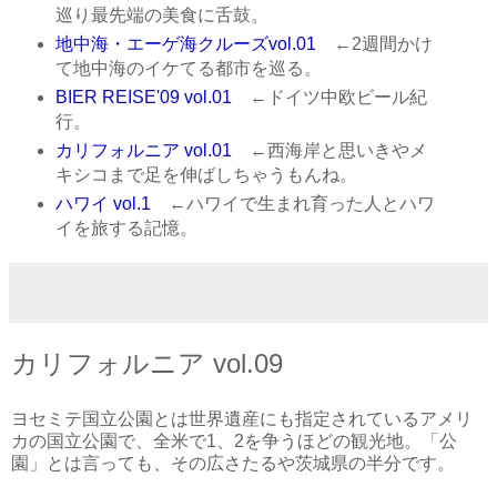
巡り最先端の美食に舌鼓。
地中海・エーゲ海クルーズvol.01
←2週間かけ
て地中海のイケてる都市を巡る。
BIER REISE'09 vol.01
←ドイツ中欧ビール紀
行。
カリフォルニア vol.01
←西海岸と思いきやメ
キシコまで足を伸ばしちゃうもんね。
ハワイ vol.1
←ハワイで生まれ育った人とハワ
イを旅する記憶。
カリフォルニア vol.09
ヨセミテ国立公園とは世界遺産にも指定されているアメリ
カの国立公園で、全米で1、2を争うほどの観光地。「公
園」とは言っても、その広さたるや茨城県の半分です。