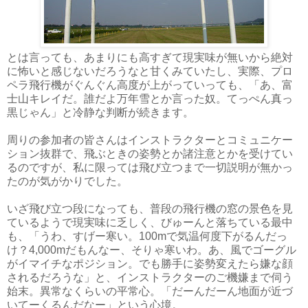
とは言っても、あまりにも高すぎて現実味が無いから絶対
に怖いと感じないだろうなと甘くみていたし、実際、プロ
ペラ飛行機がぐんぐん高度が上がっていっても、「あ、富
士山キレイだ。誰だよ万年雪とか言った奴。てっぺん真っ
黒じゃん」と冷静な判断が続きます。
周りの参加者の皆さんはインストラクターとコミュニケー
ション抜群で、飛ぶときの姿勢とか諸注意とかを受けてい
るのですが、私に限っては飛び立つまで一切説明が無かっ
たのが気がかりでした。
いざ飛び立つ段になっても、普段の飛行機の窓の景色を見
ているようで現実味に乏しく、びゅーんと落ちている最中
も、「うわ、すげー寒い。100mで気温何度下がるんだっ
け？4,000mだもんなー、そりゃ寒いわ。あ、風でゴーグル
がイマイチなポジション。でも勝手に姿勢変えたら嫌な顔
されるだろうな」と、インストラクターのご機嫌まで伺う
始末。異常なくらいの平常心。「だーんだーん地面が近づ
いてーくるんだなー」という心境。