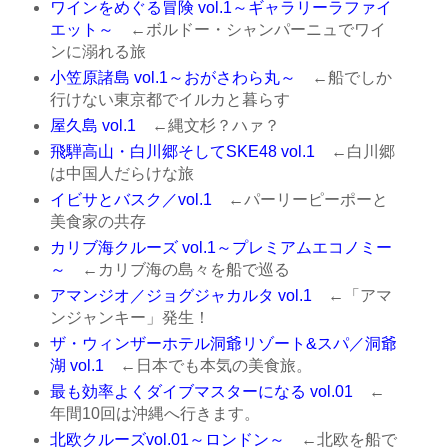
ワインをめぐる冒険 vol.1～ギャラリーラファイ
エット～
←ボルドー・シャンパーニュでワイ
ンに溺れる旅
小笠原諸島 vol.1～おがさわら丸～
←船でしか
行けない東京都でイルカと暮らす
屋久島 vol.1
←縄文杉？ハァ？
飛騨高山・白川郷そしてSKE48 vol.1
←白川郷
は中国人だらけな旅
イビサとバスク／vol.1
←パーリーピーポーと
美食家の共存
カリブ海クルーズ vol.1～プレミアムエコノミー
～
←カリブ海の島々を船で巡る
アマンジオ／ジョグジャカルタ vol.1
←「アマ
ンジャンキー」発生！
ザ・ウィンザーホテル洞爺リゾート&スパ／洞爺
湖 vol.1
←日本でも本気の美食旅。
最も効率よくダイブマスターになる vol.01
←
年間10回は沖縄へ行きます。
北欧クルーズvol.01～ロンドン～
←北欧を船で