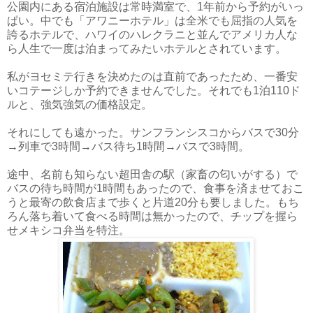
公園内にある宿泊施設は常時満室で、1年前から予約がいっ
ぱい。中でも「アワニーホテル」は全米でも屈指の人気を
誇るホテルで、ハワイのハレクラニと並んでアメリカ人な
ら人生で一度は泊まってみたいホテルとされています。
私がヨセミテ行きを決めたのは直前であったため、一番安
いコテージしか予約できませんでした。それでも1泊110ド
ルと、強気強気の価格設定。
それにしても遠かった。サンフランシスコからバスで30分
→列車で3時間→バス待ち1時間→バスで3時間。
途中、名前も知らない超田舎の駅（家畜の匂いがする）で
バスの待ち時間が1時間もあったので、食事を済ませておこ
うと最寄の飲食店まで歩くと片道20分も要しました。もち
ろん落ち着いて食べる時間は無かったので、チップを握ら
せメキシコ弁当を特注。