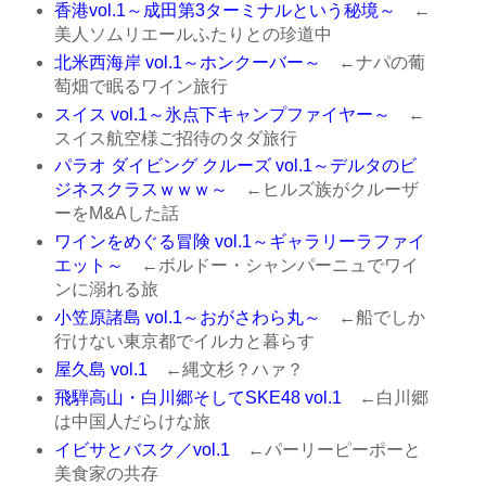
香港vol.1～成田第3ターミナルという秘境～
←
美人ソムリエールふたりとの珍道中
北米西海岸 vol.1～ホンクーバー～
←ナパの葡
萄畑で眠るワイン旅行
スイス vol.1～氷点下キャンプファイヤー～
←
スイス航空様ご招待のタダ旅行
パラオ ダイビング クルーズ vol.1～デルタのビ
ジネスクラスｗｗｗ～
←ヒルズ族がクルーザ
ーをM&Aした話
ワインをめぐる冒険 vol.1～ギャラリーラファイ
エット～
←ボルドー・シャンパーニュでワイ
ンに溺れる旅
小笠原諸島 vol.1～おがさわら丸～
←船でしか
行けない東京都でイルカと暮らす
屋久島 vol.1
←縄文杉？ハァ？
飛騨高山・白川郷そしてSKE48 vol.1
←白川郷
は中国人だらけな旅
イビサとバスク／vol.1
←パーリーピーポーと
美食家の共存