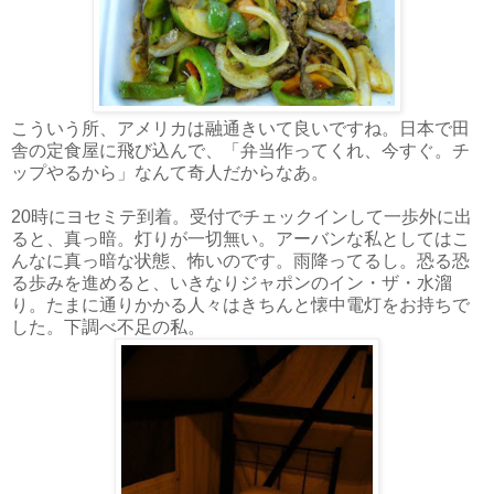
こういう所、アメリカは融通きいて良いですね。日本で田
舎の定食屋に飛び込んで、「弁当作ってくれ、今すぐ。チ
ップやるから」なんて奇人だからなあ。
20時にヨセミテ到着。受付でチェックインして一歩外に出
ると、真っ暗。灯りが一切無い。アーバンな私としてはこ
んなに真っ暗な状態、怖いのです。雨降ってるし。恐る恐
る歩みを進めると、いきなりジャポンのイン・ザ・水溜
り。たまに通りかかる人々はきちんと懐中電灯をお持ちで
した。下調べ不足の私。