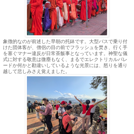
象徴的なのが前述した早朝の托鉢です。大型バスで乗り付
けた団体客が、僧侶の目の前でフラッシュを焚き、行く手
を塞ぐマナー違反が日常茶飯事となっています。神聖な儀
式に対する敬意は微塵もなく、まるでエレクトリカルパレ
ードか何かと勘違いしているような光景には、怒りを通り
越して悲しみさえ覚えました。