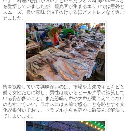
い」「料理の提供が遅い」といったラオス時間のルーズさ
を覚悟していましたが、観光客が集まるエリアでは意外と
スムーズ。良い意味で拍子抜けするほどストレスなく過ご
せました。
街を観察していて興味深いのは、市場や店先でキビキビと
働く女性たちに対し、男性は朝からビール片手に談笑して
いる姿が多いこと。また怒鳴り声や大声が聞こえてこない
のもすごくいい。ラオスには人前で怒ることを恥とする文
化が根付いており、トラブルすらも静かに微笑んで解決し
てしまいます。