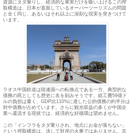
資源にタダ乗りし、経済的な果実だけを吸い上げるこの搾
取構造は、日本が直面しているオーバーツーリズムの問題
と全く同じ、あるいはそれ以上に深刻な現実を突きつけて
います。
ラオス中国鉄道は陸連国への転換点である一方、典型的な
債務の罠としても歴史に名を刻みそうです。総工費59億ド
ルの負担は重く、GDP比110%に達した公的債務の約半分は
対中債務が占めています。さらに観光収益の多くが中国企
業へ還流する現状では、経済的な好循環は望めません。
この「インフラをタダ乗りされ、地元にお金が落ちない」
という搾取構造は、決して対岸の火事ではありません。京