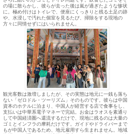
の場に散らかし、彼らが去った後は嵐が過ぎたような惨状
に。極め付けはトイレで、便座にくっきりと残る土足の跡
や、水浸しで汚れた個室を見るたび、掃除をする現地の
方々に同情せずにはいられません。
観光客数は激増しましたが、その実態は地元に一銭も落ち
ない「ゼロドル・ツーリズム」そのものです。彼らは中国
資本のホテルに泊まり、中国人が経営する店で食事をし、
支払いは中華系電子マネーで完結。お金はラオスを素通り
して中国経済圏へ還流するだけで、現地に残るのは大量の
ゴミとインフラの摩耗だけです。ガイドやドライバーまで
もが中国人であるため、地元雇用すら生まれません。地域