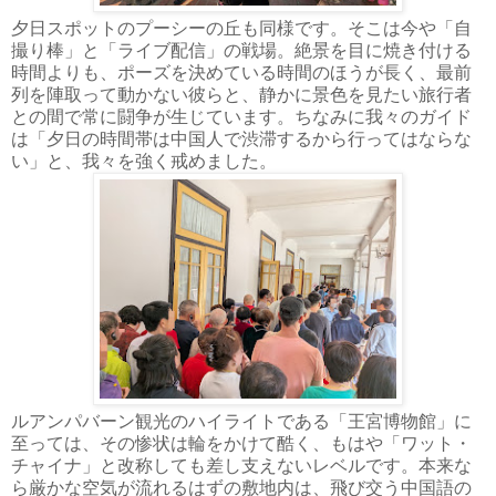
夕日スポットのプーシーの丘も同様です。そこは今や「自
撮り棒」と「ライブ配信」の戦場。絶景を目に焼き付ける
時間よりも、ポーズを決めている時間のほうが長く、最前
列を陣取って動かない彼らと、静かに景色を見たい旅行者
との間で常に闘争が生じています。ちなみに我々のガイド
は「夕日の時間帯は中国人で渋滞するから行ってはならな
い」と、我々を強く戒めました。
ルアンパバーン観光のハイライトである「王宮博物館」に
至っては、その惨状は輪をかけて酷く、もはや「ワット・
チャイナ」と改称しても差し支えないレベルです。本来な
ら厳かな空気が流れるはずの敷地内は、飛び交う中国語の