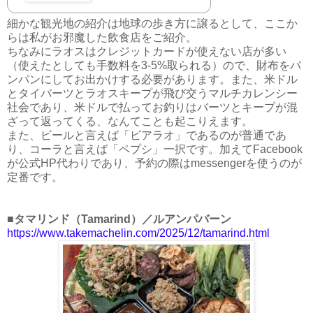
細かな観光地の紹介は地球の歩き方に譲るとして、ここか
らは私がお邪魔した飲食店をご紹介。
ちなみにラオスはクレジットカードが使えない店が多い
（使えたとしても手数料を3-5%取られる）ので、財布をパ
ンパンにしてお出かけする必要があります。また、米ドル
とタイバーツとラオスキープが飛び交うマルチカレンシー
社会であり、米ドルで払ってお釣りはバーツとキープが混
ざって返ってくる、なんてことも起こりえます。
また、ビールと言えば「ビアラオ」であるのが普通であ
り、コーラと言えば「ペプシ」一択です。加えてFacebook
が公式HP代わりであり、予約の際はmessengerを使うのが
定番です。
■タマリンド（Tamarind）／ルアンパバーン
https://www.takemachelin.com/2025/12/tamarind.html