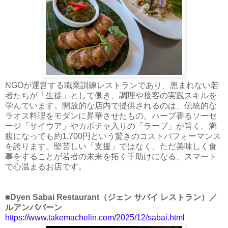
NGOが運営する職業訓練レストランであり、恵まれない若
者たちが「生徒」として働き、調理や接客の実践スキルを
学んでいます。開放的な店内で提供されるのは、伝統的な
ラオス料理をモダンに昇華させたもの。ハーブ香るソーセ
ージ「サイウア」やカボチャ入りの「ラープ」が旨く、満
腹になっても約1,700円という驚きのコストパフォーマンス
を誇ります。堅苦しい「支援」ではなく、ただ美味しく食
事をすることが若者の未来を拓く手助けになる、スマート
で心温まるお店です。
■Dyen Sabai Restaurant（ジェン サバイ レストラン）／
ルアンパバーン
https://www.takemachelin.com/2025/12/sabai.html