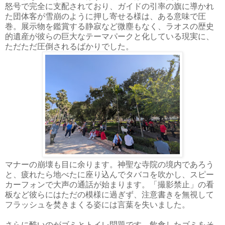
怒号で完全に支配されており、ガイドの引率の旗に導かれ
た団体客が雪崩のように押し寄せる様は、ある意味で圧
巻。展示物を鑑賞する静寂など微塵もなく、ラオスの歴史
的遺産が彼らの巨大なテーマパークと化している現実に、
ただただ圧倒されるばかりでした。
マナーの崩壊も目に余ります。神聖な寺院の境内であろう
と、疲れたら地べたに座り込んでタバコを吹かし、スピー
カーフォンで大声の通話が始まります。「撮影禁止」の看
板など彼らにはただの模様に過ぎず、注意書きを無視して
フラッシュを焚きまくる姿には言葉を失いました。
さらに酷いのがゴミとトイレ問題です。飲食したゴミをそ