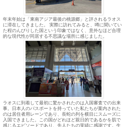
年末年始は「東南アジア最後の桃源郷」と評されるラオス
に滞在してきました。 実際に訪れてみると、噂に聞いてい
た程のんびりした国という印象ではなく、意外なほど合理
的な現代性が同居する不思議な場所に感じました。
ラオスに到着して最初に驚かされたのは入国審査での出来
事。日本人のパスポートを持っていた私たちが案内された
のは居住者用レーンであり、長蛇の列を横目にスムーズに
入国できました。この国がどれほど親日的であるかを肌で
感じるエピソードであり、先人たちの実績に感謝です。生