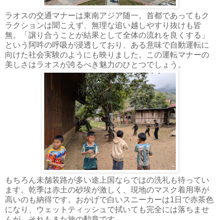
ラオスの交通マナーは東南アジア随一。首都であってもク
ラクションは聞こえず、無理な追い越しやすり抜けも皆
無。「譲り合うことが結果として全体の流れを良くする」
という阿吽の呼吸が浸透しており、ある意味で自動運転に
向けた社会実験のようにも映りました。この運転マナーの
美しさはラオスが誇るべき魅力のひとつでしょう。
もちろん未舗装路が多い途上国ならではの洗礼も待ってい
ます。乾季は赤土の砂埃が激しく、現地のマスク着用率が
高いのも納得です。おかげで白いスニーカーは1日で赤茶色
になり、ウェットティッシュで拭いても完全には落ちませ
んが、それもまた旅の勲章です。