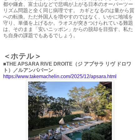
都や鎌倉、富士山などで悲鳴が上がる日本のオーバーツー
リズム問題と全く同じ病理です。 カギとなるのは量から質
への転換。ただ外国人を増やすのではなく、いかに地域を
守り、単価を上げるか。ラオスが突きつけられている難題
は、そのまま「安いニッポン」からの脱却を目指す、私た
ち自身の課題でもあるでしょう。
＜ホテル＞
■THE APSARA RIVE DROITE（ジ アプサラ リヴ ドロワ
ト）／ルアンパバーン
https://www.takemachelin.com/2025/12/apsara.html