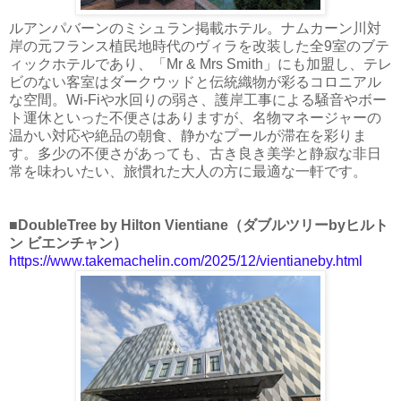
ルアンパバーンのミシュラン掲載ホテル。ナムカーン川対
岸の元フランス植民地時代のヴィラを改装した全9室のブテ
ィックホテルであり、「Mr & Mrs Smith」にも加盟し、テレ
ビのない客室はダークウッドと伝統織物が彩るコロニアル
な空間。Wi-Fiや水回りの弱さ、護岸工事による騒音やボー
ト運休といった不便さはありますが、名物マネージャーの
温かい対応や絶品の朝食、静かなプールが滞在を彩りま
す。多少の不便さがあっても、古き良き美学と静寂な非日
常を味わいたい、旅慣れた大人の方に最適な一軒です。
■DoubleTree by Hilton Vientiane（ダブルツリーbyヒルト
ン ビエンチャン）
https://www.takemachelin.com/2025/12/vientianeby.html