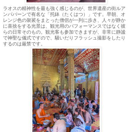
ラオスの精神性を最も強く感じるのが、世界遺産の街ルア
ンパバーンで有名な「托鉢（たくはつ）」です。早朝、オ
レンジ色の袈裟をまとった僧侶が一列に歩き、人々が静か
に喜捨をする光景は、観光用のパフォーマンスではなく彼
らの日常そのもの。観光客も参加できますが、非常に静謐
で神聖な儀式ですので、騒いだりフラッシュ撮影をしたり
するのは厳禁です。