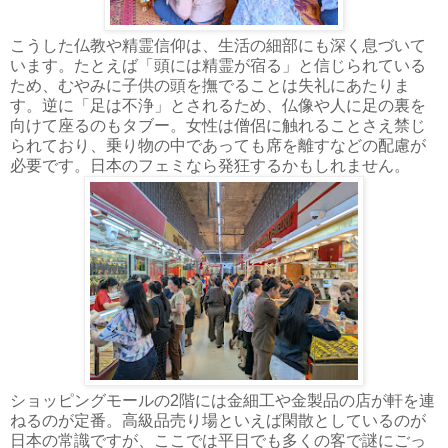
こうした仏教や精霊信仰は、生活の細部にも深く息づいて
います。たとえば「頭には精霊が宿る」と信じられている
ため、むやみに子供の頭を撫でることは失礼にあたりま
す。逆に「足は不浄」とされるため、仏像や人に足の裏を
向けて座るのもタブー。女性は僧侶に触れることさえ禁じ
られており、乗り物の中であっても席を離すなどの配慮が
必要です。日本のフェミなら発狂するかもしれません。
ショッピングモールの2階には金細工や金製品の店が軒を連
ねるのが定番。高級品売り場といえば閑散としているのが
日本の常識ですが、ここでは平日でも多くの客で謎にごっ