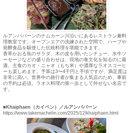
ルアンパバーンのナムカーン川沿いにあるレストラン兼料
理教室です。オープンエアの洗練された空間で、ハーブや
発酵食品を駆使した伝統料理を堪能できます。
香草かおる魚のサラダ、木の皮を用いたシチュー、水牛ソ
ーセージなどの盛り合わせは、現地の食文化を知るのに最
適。主食のカオ・ニャオ（もち米）や濃厚なラオスコーヒ
ーも楽しめます。予算は3〜4千円と手頃ですが、満足度は
非常に高い。世界中の旅行者が集まる人気店のため、事前
の予約は必須。ラオス料理の第一歩として外せない名店で
す。
■Khaiphaen（カイペン）／ルアンパバーン
https://www.takemachelin.com/2025/12/khaiphaen.html