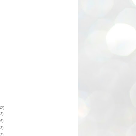
32)
13)
46)
43)
52)