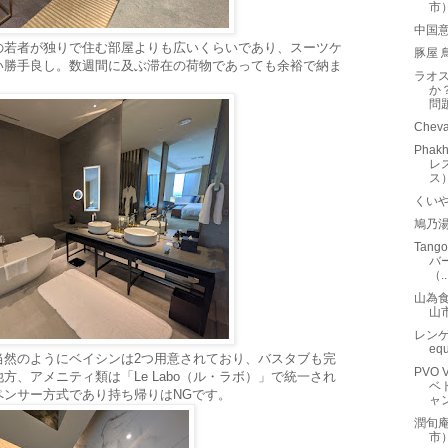
市
中国
の若者が独りで住む部屋よりも広いくらいであり、スーツケ
豚屋 
い勝手良し。数週間に及ぶ滞在の荷物であっても余裕で納ま
ラオ
か
問
Che
Phak
レ
ス
くい
鳩乃
Tang
バ
（..
山為
山
レンゲ
eq
当然のようにベイシンは2つ用意されており、バスタブも完
PVO 
、アメニティ類は「Le Labo（ル・ラボ）」で統一され
ベ
ペンサー方式であり持ち帰りはNGです。
ャ
潤旬
市