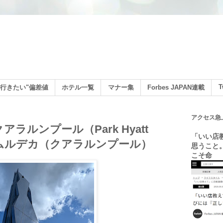
ン
T
行きたい"偏差値
ホテル一覧
マナー集
Forbes JAPAN連載
アクセス急
ラルンプール（Park Hyatt
「いい店
r）／ムルデカ（クアラルンプール）
思うこと
こそ命