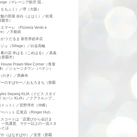
unge（マレーシア航空 国...
（ももふく）／堺（大阪）
ご飯の部屋 余白（よはく）／松尾
那覇市）
マーレ （Pizzeria Vento e
are）／不動前
かつ だるま 新世界総本店
ジュ（Sillage）／白金高輪
と肴の店 米はる（こめはる）／真嘉
（那覇市）
n House Prawn Mee Corner（青屋
麵）／ジョージタウン（ペナン）
I（のぎ）／西麻布
ぱーのすばやー／おもろまち（那覇
）
 Styles Sepang KLIA（イビス スタイ
 セパン KLIA）／クアラルンプ...
to（トット）／宜野湾市（沖縄）
ーハット 広尾店（Ringer Hut）
エスコートは「店選びから会計ま
」一気通貫、マナー以上の一流スタ
ルとは
ばや（はなすばや）／安里（那覇