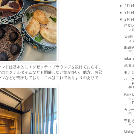
►
4月
(
►
3月
(
▼
2月
(
洋食レ
／
我部
ょ
那覇
市
rok
酒場
ランドは基本的にエグゼクティブラウンジを設けておらず、
けのカクテルタイムなども開催しない館が多い。他方、お部
モナ
ーツなどが充実しており、これはこれでありよりのありで
パー
（P
デカ
Par
ク
（Pa
カレ
田
守礼
市
Malay