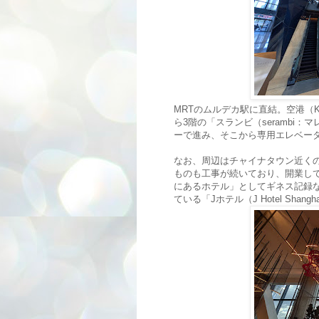
MRTのムルデカ駅に直結。空港（
ら3階の「スランビ（serambi
ーで進み、そこから専用エレベータ
なお、周辺はチャイナタウン近くの
ものも工事が続いており、開業し
にあるホテル」としてギネス記録
ている「Jホテル（J Hotel Shang