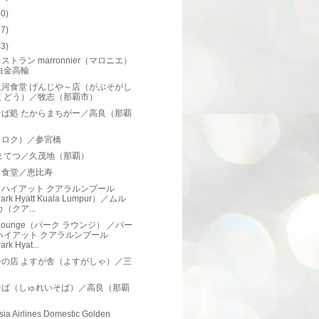
40)
47)
43)
ストラン marronnier（マロニエ）
白金高輪
祖河食堂 げんじや～店（がぶそがし
くどう）／牧志（那覇市）
そば処 たからまちがー／高良（那覇
）
u（ロク）／参宮橋
 まてつ／久茂地（那覇）
ミ食堂／恵比寿
クハイアット クアラルンプール
ark Hyatt Kuala Lumpur）／ムル
（クア...
k Lounge（パーク ラウンジ） ／パー
ハイアット クアラルンプール
rk Hyat...
ーの店 よすが舎（よすがしゃ）／三
そば（しゅれいそば）／高良（那覇
）
sia Airlines Domestic Golden