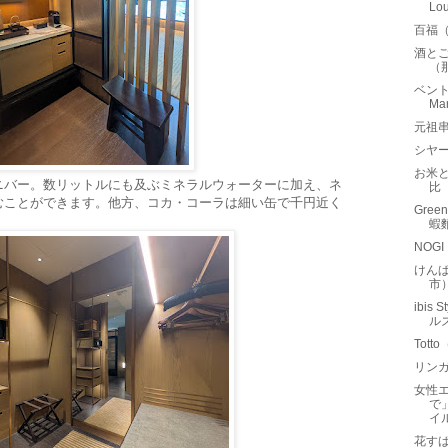
Lo
百福
酒と
（
ベントエ
M
元祖串
シヤー
お米
ニバー。数リットルにも及ぶミネラルウォーターに加え、ネ
比
むことができます。他方、コカ・コーラは細い缶で千円近く
Gree
蝦
NOG
けん
市
ibis
ルズ
Tot
リンガ
女性
で
イ
花す