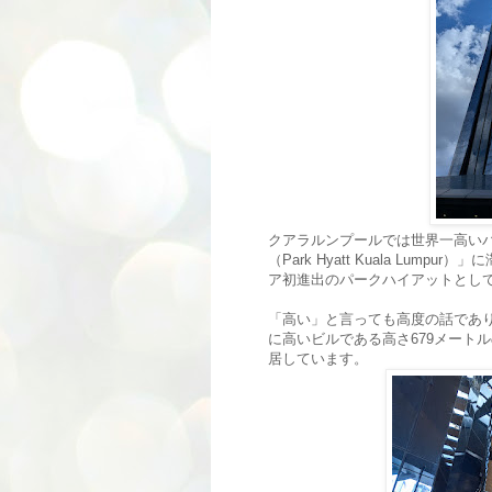
クアラルンプールでは世界一高い
（Park Hyatt Kuala Lum
ア初進出のパークハイアットとし
「高い」と言っても高度の話であ
に高いビルである高さ679メートルの「
居しています。