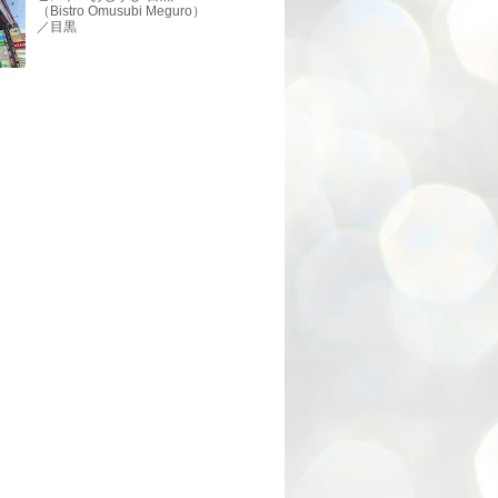
（Bistro Omusubi Meguro）
／目黒