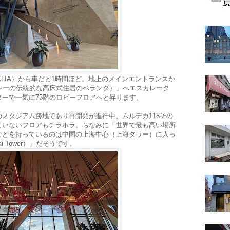
KLIA）から車だと1時間ほど。地上のメインエントランスか
：マレーの伝統的な高床式住居のベランダ）」へエスカレータ
ーで一気に75階のロビーフロアへと昇ります。
スタジアム跡地であり再開発が進行中。ムルデカ118その
ていないフロアもチラホラ。ちなみに「世界で最も高い場所
などを持っているのは中国の上海中心（上海タワー）に入っ
hai Tower）」だそうです。