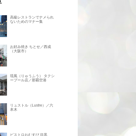
高級レストランでナメられ
ないためのマナー集
お好み焼き ちとせ／西成
（大阪市）
琉風（りゅうふう） タクシ
ープール店／那覇空港
リュストル（Lustre）／六
本木
ビストロおむすび 目黒