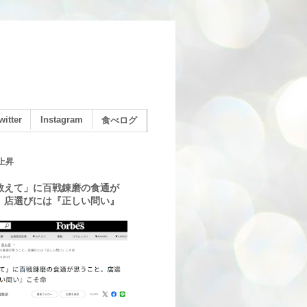
witter
Instagram
食べログ
上昇
教えて」に百戦錬磨の食通が
。店選びには『正しい問い』