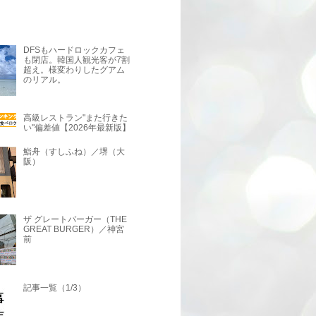
DFSもハードロックカフェ
も閉店。韓国人観光客が7割
超え。様変わりしたグアム
のリアル。
高級レストラン"また行きた
い"偏差値【2026年最新版】
鮨舟（すしふね）／堺（大
阪）
ザ グレートバーガー（THE
GREAT BURGER）／神宮
前
記事一覧（1/3）