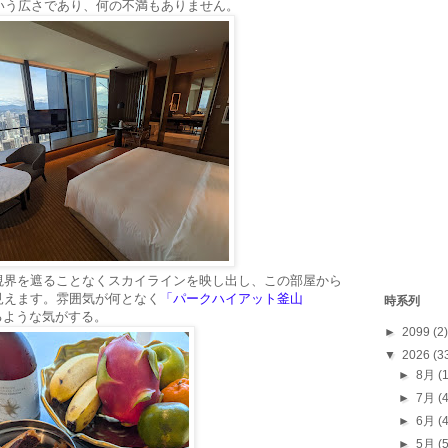
いう広さであり、何の不満もありません。
視界を遮ることなくスカイラインを映し出し、この部屋から
見えます。雰囲気が何となく
「パークハイアット釜山
時系列
るような気がする。
►
2099
(2)
▼
2026
(3
►
8月
(
►
7月
(
►
6月
(
►
5月
(