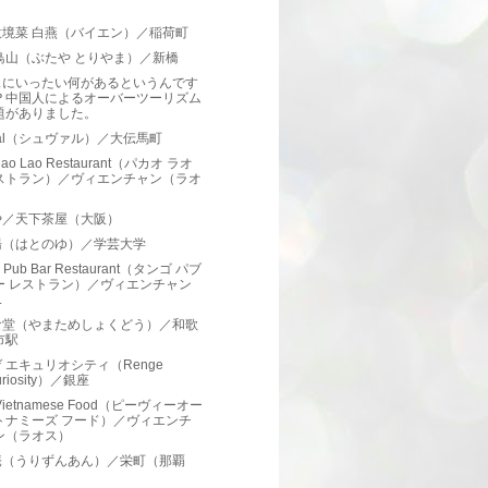
）
意境菜 白燕（バイエン）／稲荷町
鳥山（ぶたや とりやま）／新橋
スにいったい何があるというんです
？中国人によるオーバーツーリズム
題がありました。
val（シュヴァル）／大伝馬町
hao Lao Restaurant（パカオ ラオ
ストラン）／ヴィエンチャン（ラオ
）
や／天下茶屋（大阪）
湯（はとのゆ）／学芸大学
o Pub Bar Restaurant（タンゴ パブ
ー レストラン）／ヴィエンチャン
.
食堂（やまためしょくどう）／和歌
市駅
 エキュリオシティ（Renge
uriosity）／銀座
Vietnamese Food（ピーヴィーオー
トナミーズ フード）／ヴィエンチ
ン（ラオス）
庵（うりずんあん）／栄町（那覇
）