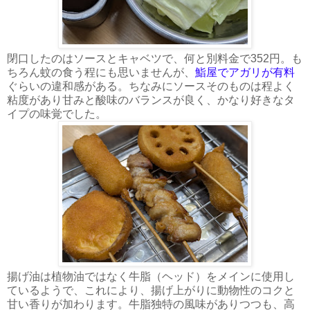
閉口したのはソースとキャベツで、何と別料金で352円。も
ちろん蚊の食う程にも思いませんが、
鮨屋でアガリが有料
ぐらいの違和感がある。ちなみにソースそのものは程よく
粘度があり甘みと酸味のバランスが良く、かなり好きなタ
イプの味覚でした。
揚げ油は植物油ではなく牛脂（ヘッド）をメインに使用し
ているようで、これにより、揚げ上がりに動物性のコクと
甘い香りが加わります。牛脂独特の風味がありつつも、高