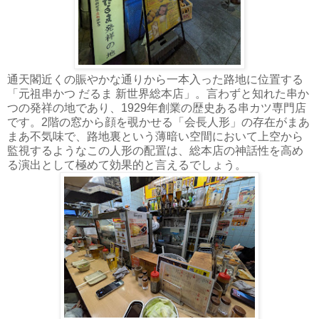
通天閣近くの賑やかな通りから一本入った路地に位置する
「元祖串かつ だるま 新世界総本店」。言わずと知れた串か
つの発祥の地であり、1929年創業の歴史ある串カツ専門店
です。2階の窓から顔を覗かせる「会長人形」の存在がまあ
まあ不気味で、路地裏という薄暗い空間において上空から
監視するようなこの人形の配置は、総本店の神話性を高め
る演出として極めて効果的と言えるでしょう。