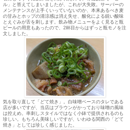
ル」と答えてしまいましたが、これが大失敗。サーバーの
メンテナンスが上手くいっていないのか、本来あるべき麦
の甘みとホップの清涼感は消え失せ、酸化による鋭い酸味
とえぐみが舌を刺します。飲み物メニューをよく見ると瓶
ビールの用意もあったので、2杯目からはずっと瓶モノを注
文しました。
気を取り直して「どて焼き」。白味噌ベースのタレである
店が多いですが、当店はブラウンがかっており味噌の風味
は控えめ。串刺しスタイルではなく小鉢で提供されるのも
珍しい。もちろん美味しいですが、いわゆる関西の「どて
焼き」としては珍しく感じました。