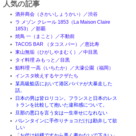
人気の記事
酒井商会（さかいしょうかい）／渋谷
ラ メゾン クレール 1853（La Maison Claire
1853）／那覇
焼鳥 一（まこと）／不動前
TACOS BAR （タコス バー）／恵比寿
東山無垢（ひがしやまむく）／中目黒
タイ料理 みもっと／目黒
鮨料理 一高（いちたか）／大濠公園（福岡）
インスタ映えするヤクザたち
某高級鮨店において港区ババァが大暴走した
話。
日本の男は皆ロリコン。フランスと日本のレス
トランを比較して抱いた違和感について。
旦那の悪口を言う女は一生幸せになれない
バレンタインに手作りチョコだけは勘弁して欲
しい
「お代は結構ですから悪く書かないで下さい」