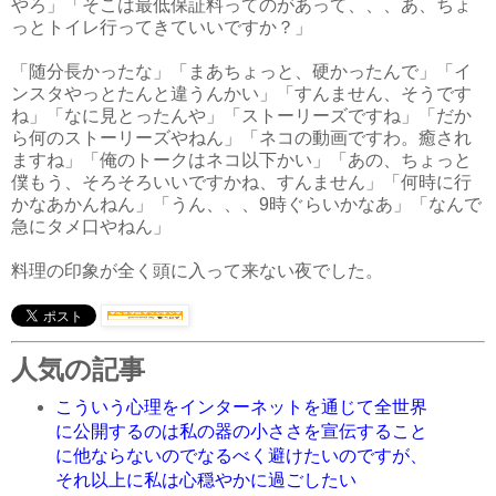
やろ」「そこは最低保証料ってのがあって、、、あ、ちょ
っとトイレ行ってきていいですか？」
「随分長かったな」「まあちょっと、硬かったんで」「イ
ンスタやっとたんと違うんかい」「すんません、そうです
ね」「なに見とったんや」「ストーリーズですね」「だか
ら何のストーリーズやねん」「ネコの動画ですわ。癒され
ますね」「俺のトークはネコ以下かい」「あの、ちょっと
僕もう、そろそろいいですかね、すんません」「何時に行
かなあかんねん」「うん、、、9時ぐらいかなあ」「なんで
急にタメ口やねん」
料理の印象が全く頭に入って来ない夜でした。
人気の記事
こういう心理をインターネットを通じて全世界
に公開するのは私の器の小ささを宣伝すること
に他ならないのでなるべく避けたいのですが、
それ以上に私は心穏やかに過ごしたい