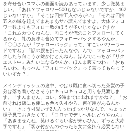
を寄せ合いスマホの画面を読みあっています。少し微笑ま
しい。「あれ？フォロワー500もないじゃないですか、462
じゃないすか」「そこは四捨五入やろがい」「それは四捨
五入の域を超えてまあまあサバ読んでますよ。大体フォロ
ワー数よりもフォロー数のほうが多いじゃないですか」
「これムカつくねんな。向こうが俺のことフォローしてく
るから、礼の意味も含めてフォローバックするやんか」
「〇〇さんが『フォローバック』って、すごいパワーワー
ドですね」「話の腰を折ったんなや。んで、フォローバッ
クしたら向こうが鍵かけとんねん。ほんでこっちが『リク
エスト中』みたいになるやんか。ほんま腹立つわ」「おも
ろいわ。もっぺん『フォローバック』って言ってもらって
いいすか？」
メインディッシュの途中、やはり既に食べ切った茶髪の子
分は落ち着かなさそうにキョロキョロと周りを見渡しま
す。「すんません、コレ、9時までに出れますかね？」「お
前それは店にも俺にも色々失礼やろ。何ぞ用があるんか
い」「きょう可愛い子2人入ったばっかりなんで、ちょっと
様子見ておきたくて」「コロナでデリヘルはどうやねん」
「あきませんね、笑けるぐらい客が来ぃひん。ずっと大赤
字ですわ」「客が付かんのやったら女に金払う必要もない