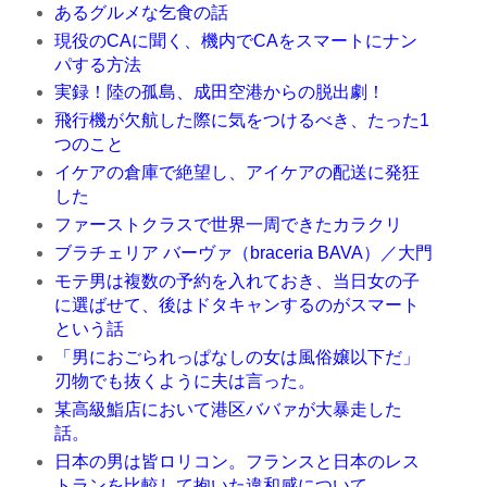
あるグルメな乞食の話
現役のCAに聞く、機内でCAをスマートにナン
パする方法
実録！陸の孤島、成田空港からの脱出劇！
飛行機が欠航した際に気をつけるべき、たった1
つのこと
イケアの倉庫で絶望し、アイケアの配送に発狂
した
ファーストクラスで世界一周できたカラクリ
ブラチェリア バーヴァ（braceria BAVA）／大門
モテ男は複数の予約を入れておき、当日女の子
に選ばせて、後はドタキャンするのがスマート
という話
「男におごられっぱなしの女は風俗嬢以下だ」
刃物でも抜くように夫は言った。
某高級鮨店において港区ババァが大暴走した
話。
日本の男は皆ロリコン。フランスと日本のレス
トランを比較して抱いた違和感について。