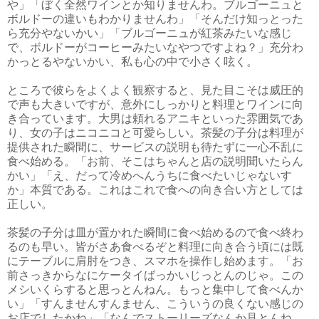
や」「ぼく全然ワインとか知りませんわ。ブルゴーニュと
ボルドーの違いもわかりませんわ」「そんだけ知っとった
ら充分やないかい」「ブルゴーニュが紅茶みたいな感じ
で、ボルドーがコーヒーみたいなやつですよね？」充分わ
かっとるやないかい、私も心の中で小さく呟く。
ところで彼らをよくよく観察すると、見た目こそは威圧的
で声も大きいですが、意外にしっかりと料理とワインに向
き合っています。大男は頼れるアニキといった雰囲気であ
り、女の子はニコニコと可愛らしい。茶髪の子分は料理が
提供された瞬間に、サービスの説明も待たずに一心不乱に
食べ始める。「お前、そこはちゃんと店の説明聞いたらん
かい」「え、だって冷めへんうちに食べたいじゃないす
か」本質である。これはこれで食への向き合い方としては
正しい。
茶髪の子分は皿が置かれた瞬間に食べ始めるので食べ終わ
るのも早い。皆がさあ食べるぞと料理に向き合う頃には既
にテーブルに肩肘をつき、スマホを操作し始めます。「お
前さっきからなにケータイばっかいじっとんのじゃ。この
メシいくらすると思っとんねん。もっと集中して食べんか
い」「すんませんすんません、こういうの良くない感じの
お店でしたかね」「なんでストーリーズなんか見とんね