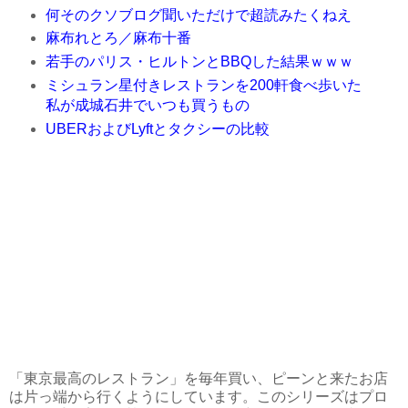
何そのクソブログ聞いただけで超読みたくねえ
麻布れとろ／麻布十番
若手のパリス・ヒルトンとBBQした結果ｗｗｗ
ミシュラン星付きレストランを200軒食べ歩いた
私が成城石井でいつも買うもの
UBERおよびLyftとタクシーの比較
「東京最高のレストラン」を毎年買い、ピーンと来たお店
は片っ端から行くようにしています。このシリーズはプロ