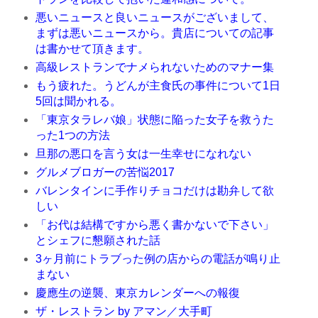
悪いニュースと良いニュースがございまして、
まずは悪いニュースから。貴店についての記事
は書かせて頂きます。
高級レストランでナメられないためのマナー集
もう疲れた。うどんが主食氏の事件について1日
5回は聞かれる。
「東京タラレバ娘」状態に陥った女子を救うた
った1つの方法
旦那の悪口を言う女は一生幸せになれない
グルメブロガーの苦悩2017
バレンタインに手作りチョコだけは勘弁して欲
しい
「お代は結構ですから悪く書かないで下さい」
とシェフに懇願された話
3ヶ月前にトラブった例の店からの電話が鳴り止
まない
慶應生の逆襲、東京カレンダーへの報復
ザ・レストラン by アマン／大手町