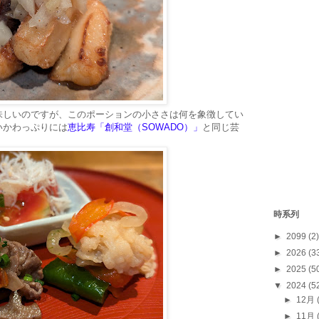
味しいのですが、このポーションの小ささは何を象徴してい
いかわっぷりには
恵比寿「創和堂（SOWADO）」
と同じ芸
時系列
►
2099
(2)
►
2026
(3
►
2025
(5
▼
2024
(5
►
12月
►
11月