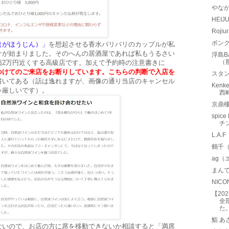
やな
HEI
Roji
ボン
（がほうじん）」
を想起させる香水バリバリのカップルが私
ナが始まりました。そのへんの居酒屋であれば私もうるさい
浮島B
（
価2万円近くする高級店です。加えて予約時の注意書きに
つけてのご来店をお断りしています。こちらの判断で入店を
スタン
書いてある（話は逸れますが、画像の通り当店のキャンセル
Ken
ゃ厳しいです）。
西
京鼎
spic
チ
L.A
鶴千
ag（
まん
NIC
【20
全
た
鮨 あ
ないので、お店の方に席を移動できないか相談すると「満席