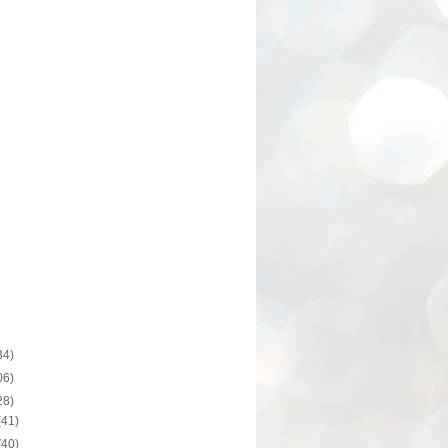
34)
06)
28)
(41)
(40)