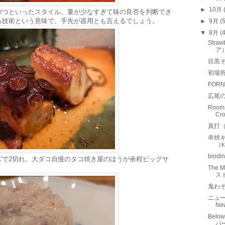
►
10月
づつといったスタイル。量が少なすぎて味の良否を判断でき
る技術という意味で、手先が器用とも言えるでしょう。
►
9月
(
▼
8月
(
Stra
ア
目黒
初場
FOR
広尾
Room
Cr
真打
串焼キ
（k
bio
ズで2切れ。大ダコ自慢のタコ焼き屋のほうが余程ビッグサ
The
ス
鬼わ
ニュー
New
Belo
バ