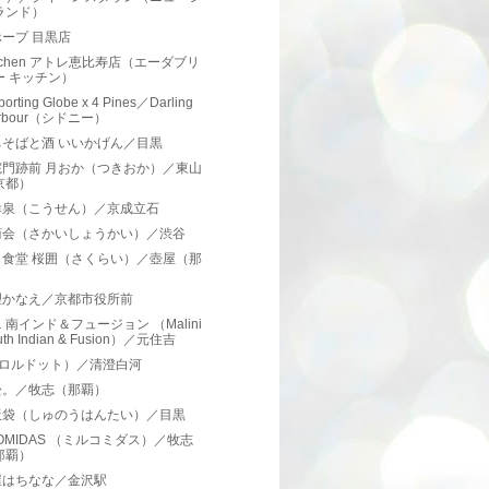
ランド）
ープ 目黒店
itchen アトレ恵比寿店（エーダブリ
ー キッチン）
porting Globe x 4 Pines／Darling
rbour（シドニー）
ちそばと酒 いいかげん／目黒
院門跡前 月おか（つきおか）／東山
京都）
幸泉（こうせん）／京成立石
商会（さかいしょうかい）／渋谷
ら食堂 桜囲（さくらい）／壺屋（那
）
理かなえ／京都市役所前
 南インド＆フュージョン （Malini
uth Indian & Fusion）／元住吉
.（ロルドット）／清澄白河
松。／牧志（那覇）
飯袋（しゅのうはんたい）／目黒
COMIDAS （ミルコミダス）／牧志
那覇）
屋はちなな／金沢駅