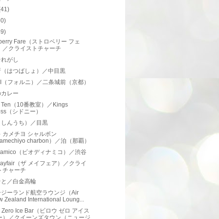
(41)
50)
49)
wberry Fare（ストロベリー フェ
）／クライストチャーチ
それがし
所（はつばしょ）／中目黒
NI（フォルニ）／二条城前（京都）
のカレー
 Ten（10番教室）／Kings
oss（シドニー）
（しんうち）／目黒
 カメチヨ シャルボン
amechiyo charbon）／泊（那覇）
dinamico（ビオディナミコ）／渋谷
 Mayfair（ザ メイフェア）／クライ
トチャーチ
そと／白金高輪
ジーランド航空ラウンジ（Air
 Zealand International Loung...
w Zero Ice Bar（ビロウ ゼロ アイス
ー）／クイーンズタウン（ニュージ