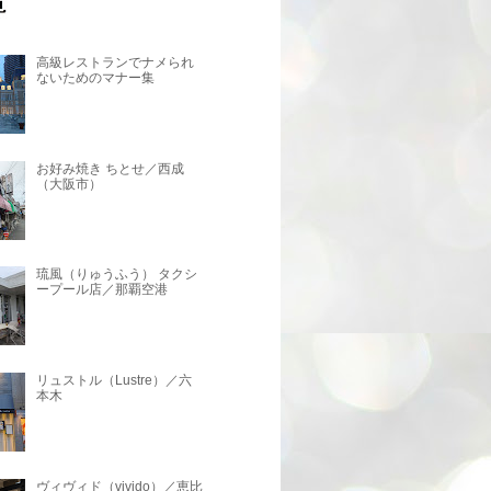
高級レストランでナメられ
ないためのマナー集
お好み焼き ちとせ／西成
（大阪市）
琉風（りゅうふう） タクシ
ープール店／那覇空港
リュストル（Lustre）／六
本木
ヴィヴィド（vivido）／恵比