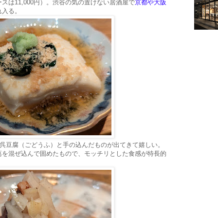
スは11,000円）。渋谷の気の置けない居酒屋で
京都や大阪
れ入る。
、呉豆腐（ごどうふ）と手の込んだものが出てきて嬉しい。
葛を混ぜ込んで固めたもので、モッチリとした食感が特長的