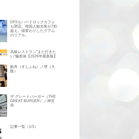
DFSもハードロックカフェ
も閉店。韓国人観光客が7割
超え。様変わりしたグアム
のリアル。
高級レストラン"また行きた
い"偏差値【2026年最新版】
鮨舟（すしふね）／堺（大
阪）
ザ グレートバーガー（THE
GREAT BURGER）／神宮
前
記事一覧（1/3）