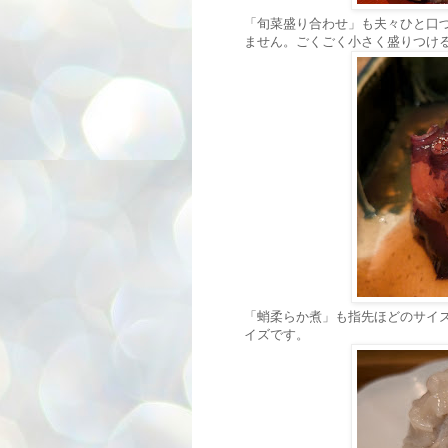
「旬菜盛り合わせ」も夫々ひと口
ません。ごくごく小さく盛りつけ
「蛸柔らか煮」も指先ほどのサイ
イズです。