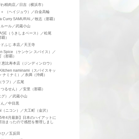
がわ精肉店／日吉（横浜市）
JU＋ （ヘイジュウ）／白金高輪
ura Curry SAMURAI.／牧志（那覇）
クルール／武蔵小山
ASE（うきしまベース）／松尾
那覇）
ドふじ 本店／天王寺
ken Spice （ケンケン スパイス）／
町（那覇）
樓 恵比寿本店（ジンディンロウ）
e Kitchen naminami（スパイスキッ
ン ナミナミ）／糸満（沖縄）
.F（ラフ）／広尾
（つるせん）／安里（那覇）
エグ）／武蔵小山
てん／中目黒
ON（ニコン）／大工町（金沢）
25年4月最新】日本のハイアットに
部泊まったので感想を整理しまし
。
さひ／五反田