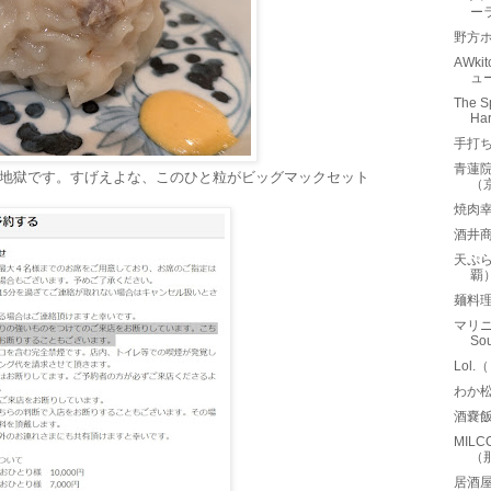
ー
野方ホ
AWk
ュ
The S
Ha
手打
青蓮
く地獄です。すげえよな、このひと粒がビッグマックセット
（
焼肉
酒井
天ぷ
覇
麺料
マリニ
So
Lol
わか
酒嚢
MIL
（
居酒