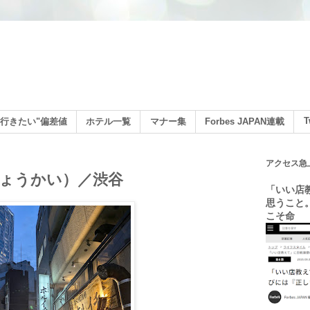
ン
T
行きたい"偏差値
ホテル一覧
マナー集
Forbes JAPAN連載
アクセス急
ょうかい）／渋谷
「いい店
思うこと
こそ命