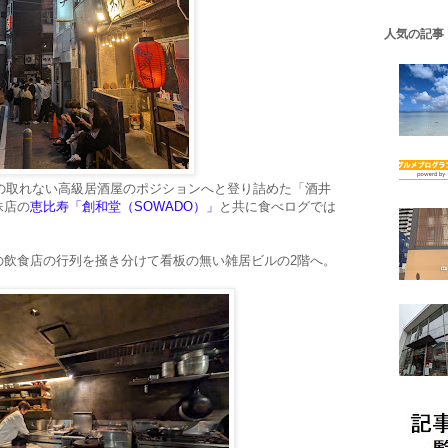
人気の記事
約の取れない高級居酒屋のポジションへと登り詰めた「酒井
妹店の
恵比寿「創和堂（SOWADO）」
と共に食べログでは
の飲食店の行列を掻き分けて看板の無い雑居ビルの2階へ。
。