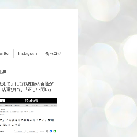
witter
Instagram
食べログ
上昇
教えて」に百戦錬磨の食通が
。店選びには『正しい問い』