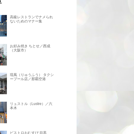
高級レストランでナメられ
ないためのマナー集
お好み焼き ちとせ／西成
（大阪市）
琉風（りゅうふう） タクシ
ープール店／那覇空港
リュストル（Lustre）／六
本木
ビストロおむすび 目黒