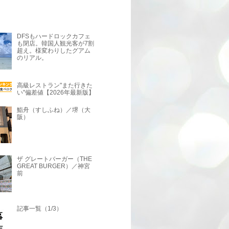
DFSもハードロックカフェ
も閉店。韓国人観光客が7割
超え。様変わりしたグアム
のリアル。
高級レストラン"また行きた
い"偏差値【2026年最新版】
鮨舟（すしふね）／堺（大
阪）
ザ グレートバーガー（THE
GREAT BURGER）／神宮
前
記事一覧（1/3）