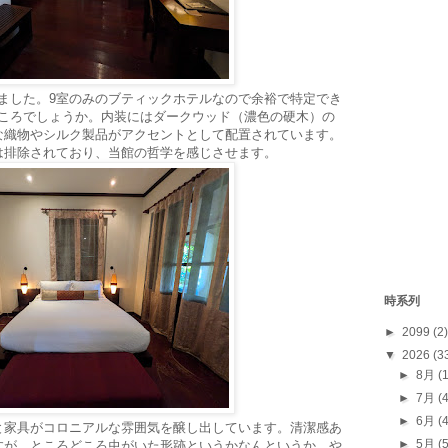
頂けました。9室のみのブティックホテルなので余裕で特定でき
たところでしょうか。内装にはダークウッド（濃色の硬木）の
な織物やシルク製品がアクセントとして配置されています。
は排除されており、当館の哲学を感じさせます。
時系列
►
2099
(2)
▼
2026
(3
►
8月
(
►
7月
(
►
6月
(
と家具がコロニアルな雰囲気を醸し出しています。清潔感あ
►
5月
(
すが、ところどころ虫がいた形跡というかなんというか、や