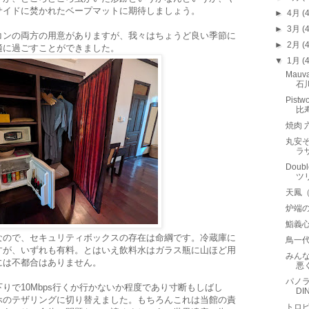
サイドに焚かれたベープマットに期待しましょう。
►
4月
(
►
3月
(
コンの両方の用意がありますが、我々はちょうど良い季節に
►
2月
(
適に過ごすことができました。
▼
1月
(
Mauv
石
Pis
比
焼肉
丸安
ラ
Doubl
ツ
天鳳
炉端
鮨義
なので、セキュリティボックスの存在は命綱です。冷蔵庫に
鳥一
すが、いずれも有料。とはいえ飲料水はガラス瓶に山ほど用
みん
には不都合はありません。
悪
パノラ
りで10Mbps行くか行かないか程度であり寸断もしばし
D
ホのテザリングに切り替えました。もちろんこれは当館の責
トロピ