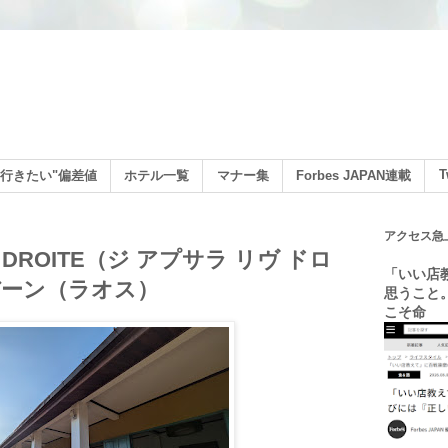
ン
T
行きたい"偏差値
ホテル一覧
マナー集
Forbes JAPAN連載
アクセス急
VE DROITE（ジ アプサラ リヴ ドロ
「いい店
バーン（ラオス）
思うこと
こそ命