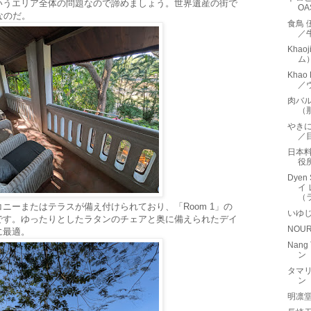
いうエリア全体の問題なので諦めましょう。世界遺産の街で
O
なのだ。
食鳥 
／
Khao
ム
Kha
／
肉バル
（
やきに
／
日本料
役
Dyen
イ
（
ニーまたはテラスが備え付けられており、「Room 1」の
いゆ
です。ゆったりとしたラタンのチェアと奥に備えられたデイ
NOU
に最適。
Nan
ン
タマリ
ン
明凛堂