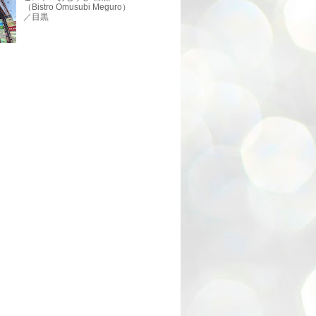
（Bistro Omusubi Meguro）
／目黒