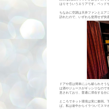
はりそういうエリアです。ベッド
ちなみに空調は天井ファンとエア
訪れたので、いずれも使用せず快
ドアや窓は簡単にぶち破られそう
は酒やジュースがギッシリなので
意されており、普通に滞在する分
ところでネット環境は実に脆弱。下
ば。私は途中からイラついてスマ