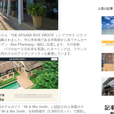
人気の記事
THE APSARA RIVE DROITE（ジ アプサラ リヴ ド
掲載されました。中心市街地である半島部から見てナムカー
（Ban Phanluang）地区に位置します。その名称
が示す通り、パリのセーヌ川右岸を意識したネーミングは、フランス
る同ホテルのアイデンティティを象徴しています。
ルガイド「Mr & Mrs Smith」に認定された加盟ホテ
 & Mrs Smith」を約85億円（5,300万ポンド）で買収し