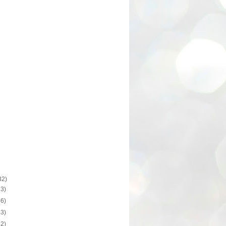
32)
13)
46)
43)
52)