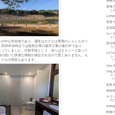
長崎天
南海グ
し
Lam
首里
五反
ロータ
イ
ンの中心市街地であり、通常はホテルは専用のシャトルボー
炭火
2025年末時点では政府主導の護岸工事が進行中であり、
う
なっていました。代替手段として、街へはタクシーで送って
La C
調の効いた快適な移動が保証されるので悪くありません。ち
ュ
イクルの用意もあります。
（
Uno
THE 
ラ
（
割烹
焼肉
カウ
の
mær
軽食の