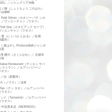
ASIS）／ジャングリア沖縄
伍ノ捌（しょくちょう ごのはち）
牛込柳町
ji Paté Sihom（カオジー パテ シホ
）／ヴィエンチャン（ラオス）
o Piak Sep（カオピアック セープ）
ヴィエンチャン（ラオス）
 透（にくバル とおる）／松尾
那覇市）
く屋はやし Produce焼肉ジャンボ
目黒
理 櫻川（さくらがわ）／ 京都市
所前
 Sabai Restaurant（ディエン サバ
 レストラン）／ルアンパバーン
ラオス）
じ／泊（那覇市）
RA（ノウラ）／浅草
g Tao（ナン タオ）／ルアンパバー
（ラオス）
ンド（Tamarind）／ルアンパバー
（ラオス）
 中目黒本店（MEIRINDO）