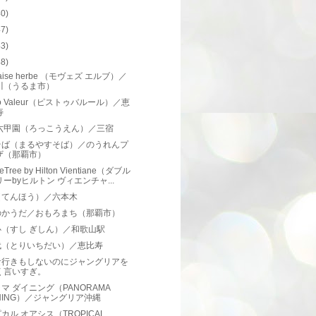
40)
47)
43)
48)
aise herbe （モヴェズ エルブ）／
川（うるま市）
two Valeur（ピストゥバルール）／恵
寿
 六甲園（ろっこうえん）／三宿
そば（まるやすそば）／のうれんプ
ザ（那覇市）
eTree by Hilton Vientiane（ダブル
リーbyヒルトン ヴィエンチャ...
（てんほう）／六本木
のかうだ／おもろまち（那覇市）
心（すし ぎしん）／和歌山駅
代（とりいちだい）／恵比寿
な行きもしないのにジャングリアを
く言いすぎ。
マ ダイニング（PANORAMA
INING）／ジャングリア沖縄
カル オアシス（TROPICAL