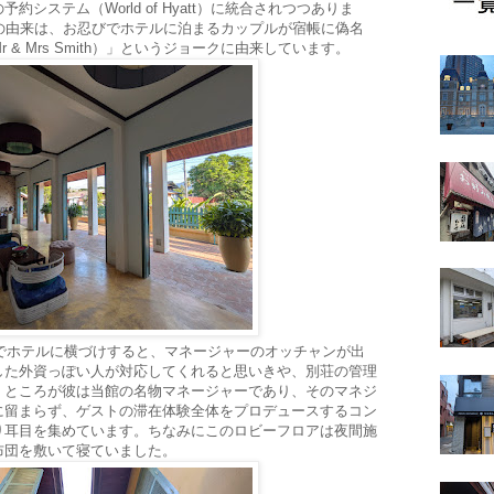
システム（World of Hyatt）に統合されつつありま
ith」の由来は、お忍びでホテルに泊まるカップルが宿帳に偽名
& Mrs Smith）」というジョークに由来しています。
車でホテルに横づけすると、マネージャーのオッチャンが出
した外資っぽい人が対応してくれると思いきや、別荘の管理
。ところが彼は当館の名物マネージャーであり、そのマネジ
に留まらず、ゲストの滞在体験全体をプロデュースするコン
り耳目を集めています。ちなみにこのロビーフロアは夜間施
布団を敷いて寝ていました。