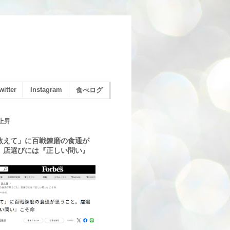
witter
Instagram
食べログ
上昇
教えて」に百戦錬磨の食通が
。店選びには『正しい問い』