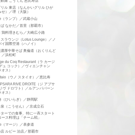
麩羅 こうてん 恵比寿店
リル 東店（なんかいグリル ひが
みせ）／堺（大阪）
pe（ランプ）／武蔵小山
そば なかだ／首里（那覇市）
田 鶏料理きむら／大崎広小路
スラウンジ（Lotus Lounge）／ノ
バイ国際空港（ハノイ）
焼濃厚中華そば 奥倫道（おくりんど
）／浜松町
age du Coq Restaurant（ラ カージ
 デュ コック）／ヴィエンチャン
ラオス）
 Staio（ウノ スタイオ）／恵比寿
APSARA RIVE DROITE（ジ アプサ
 リヴ ドロワト）／ルアンパバーン
ラオス）
 柊（ひいらぎ）／静岡駅
幸泉（こうせん）／京成立石
ンターでの食事、特に一斉スタート
コース料理は「チーム戦」
ge（マージ）／表参道
店 ルビー 泊店／那覇市