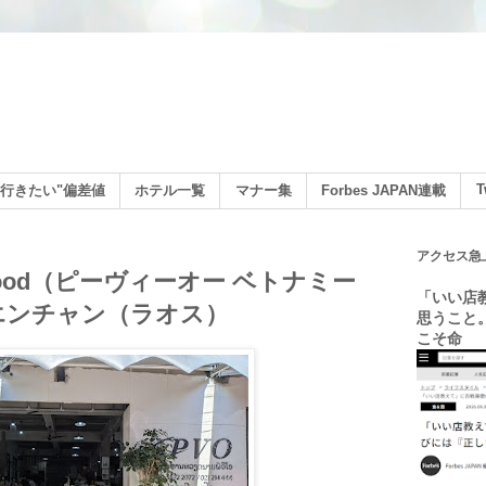
ン
T
行きたい"偏差値
ホテル一覧
マナー集
Forbes JAPAN連載
アクセス急
se Food（ピーヴィーオー ベトナミー
「いい店
エンチャン（ラオス）
思うこと
こそ命