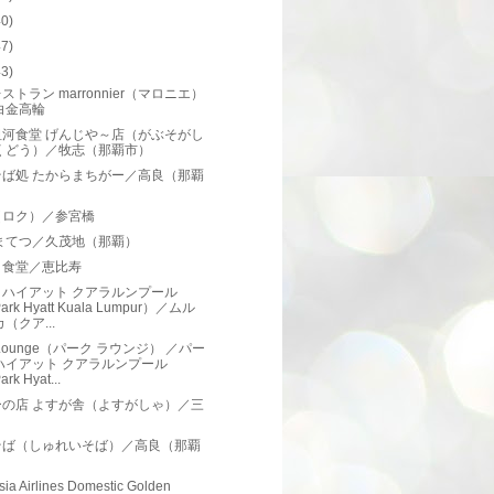
40)
47)
43)
ストラン marronnier（マロニエ）
白金高輪
祖河食堂 げんじや～店（がぶそがし
くどう）／牧志（那覇市）
そば処 たからまちがー／高良（那覇
）
u（ロク）／参宮橋
 まてつ／久茂地（那覇）
ミ食堂／恵比寿
クハイアット クアラルンプール
ark Hyatt Kuala Lumpur）／ムル
（クア...
k Lounge（パーク ラウンジ） ／パー
ハイアット クアラルンプール
rk Hyat...
ーの店 よすが舎（よすがしゃ）／三
そば（しゅれいそば）／高良（那覇
）
sia Airlines Domestic Golden