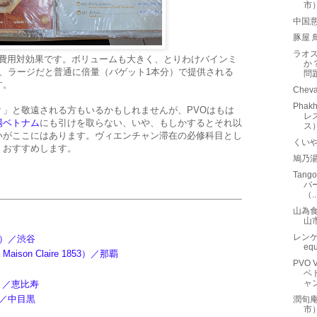
市
中国
豚屋 
ラオ
たい費用対効果です。ボリュームも大きく、とりわけバインミ
か
、ラージだと普通に倍量（バゲット1本分）で提供される
問
す。
Che
Phak
」と敬遠される方もいるかもしれませんが、PVOはもは
レ
場ベトナム
にも引けを取らない、いや、もしかするとそれ以
ス
いがここにはあります。ヴィエンチャン滞在の必修科目とし
くい
くおすすめします。
鳩乃
Tang
バ
（..
山為
山
レンゲ
）／渋谷
eq
aison Claire 1853）／那覇
PVO 
ベ
ャ
ー）／恵比寿
／中目黒
潤旬
市