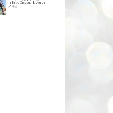
（Bistro Omusubi Meguro）
／目黒