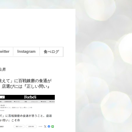
witter
Instagram
食べログ
上昇
教えて」に百戦錬磨の食通が
。店選びには『正しい問い』