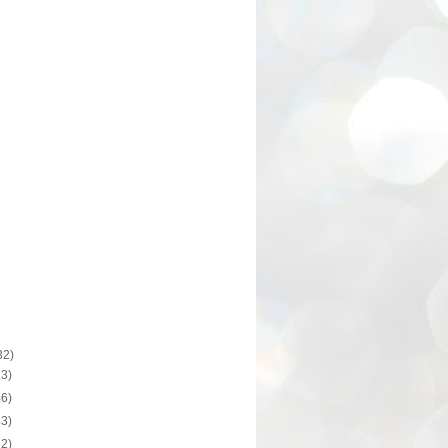
32)
13)
46)
43)
52)