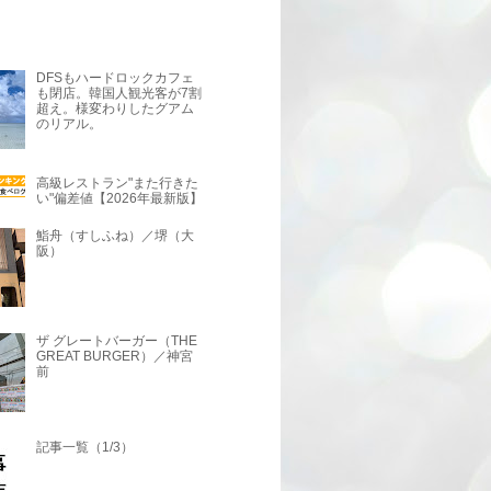
DFSもハードロックカフェ
も閉店。韓国人観光客が7割
超え。様変わりしたグアム
のリアル。
高級レストラン"また行きた
い"偏差値【2026年最新版】
鮨舟（すしふね）／堺（大
阪）
ザ グレートバーガー（THE
GREAT BURGER）／神宮
前
記事一覧（1/3）