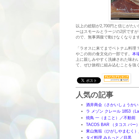
以上の総額が2,700円と信じが
ーはスモールとラージの2択ですが
ので、無事満腹で動けなくなりま
「ラオスに来てまでベトナム料理？
やこの街の食文化の一部です。
本
上に親しみやすく洗練された味わ
て、ぜひ旅程に組み込むことを強
人気の記事
酒井商会（さかいしょうかい
ラ メゾン クレール 1853（La M
焼鳥 一（まこと）／不動前
TACOS BAR （タコス バ
東山無垢（ひがしやまむく）
タイ料理 みもっと／目黒