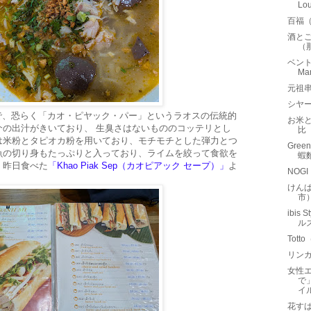
Lo
百福
酒と
（
ベントエ
M
元祖串
シヤー
とあったので、恐らく「カオ・ピヤック・パー」というラオスの伝統的
お米
介の出汁がきいており、 生臭さはないもののコッテリとし
比
は米粉とタピオカ粉を用いており、モチモチとした弾力とつ
Gree
魚の切り身もたっぷりと入っており、ライムを絞って食欲を
蝦
、昨日食べた
「Khao Piak Sep（カオピアック セープ）」
よ
NOG
けん
市
ibis
ルズ
Tot
リンガ
女性
で
イ
花す