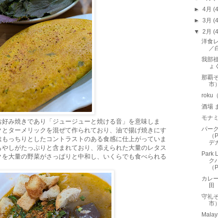
►
4月
(
►
3月
(
▼
2月
(
洋食レ
／
我部
ょ
那覇
市
rok
酒場
モナ
お好み焼きであり「ジュージューと焼ける音」を意味しま
パー
クとターメリックを混ぜて作られており、油で揚げ焼きにす
（P
はもっちりとしたコントラストのある食感に仕上がっていま
デカ
もやしがたっぷりと含まれており、添えられた大量のレタス
Par
クを大量の野菜がさっぱりと中和し、いくらでも食べられる
ク
（Pa
カレ
田
守礼
市
Malay