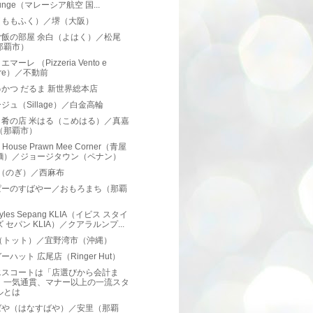
unge（マレーシア航空 国...
（ももふく）／堺（大阪）
ご飯の部屋 余白（よはく）／松尾
那覇市）
マーレ （Pizzeria Vento e
are）／不動前
かつ だるま 新世界総本店
ジュ（Sillage）／白金高輪
と肴の店 米はる（こめはる）／真嘉
（那覇市）
n House Prawn Mee Corner（青屋
麵）／ジョージタウン（ペナン）
I（のぎ）／西麻布
ぱーのすばやー／おもろまち（那覇
）
 Styles Sepang KLIA（イビス スタイ
 セパン KLIA）／クアラルンプ...
to（トット）／宜野湾市（沖縄）
ーハット 広尾店（Ringer Hut）
エスコートは「店選びから会計ま
」一気通貫、マナー以上の一流スタ
ルとは
ばや（はなすばや）／安里（那覇