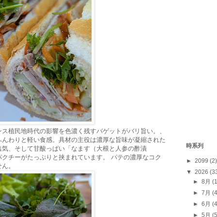
ンス植民地時代の影響を色濃く残すバゲットがバリ旨い。、
ふんわりと軽い食感。具材の主役は濃厚な旨味が凝縮された
時系列
塩気、そして甘酸っぱい「なます（大根と人参の酢漬
パクチーがたっぷりと挟まれています。 パテの濃厚なコク
►
2099
(2)
せん。
▼
2026
(3
►
8月
(
►
7月
(
►
6月
(
►
5月
(