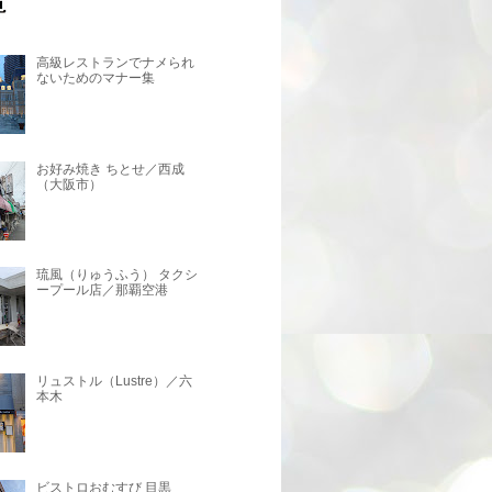
高級レストランでナメられ
ないためのマナー集
お好み焼き ちとせ／西成
（大阪市）
琉風（りゅうふう） タクシ
ープール店／那覇空港
リュストル（Lustre）／六
本木
ビストロおむすび 目黒