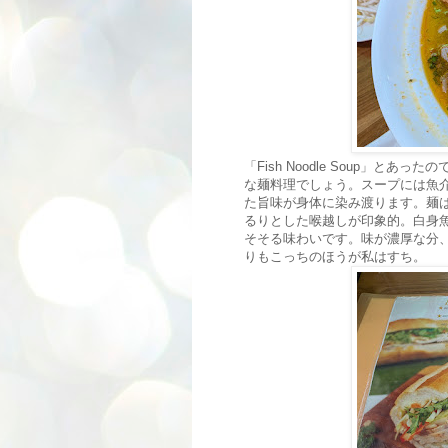
「Fish Noodle Soup」
な麺料理でしょう。スープには魚
た旨味が身体に染み渡ります。麺
るりとした喉越しが印象的。白身
そそる味わいです。味が濃厚な分
りもこっちのほうが私はすち。