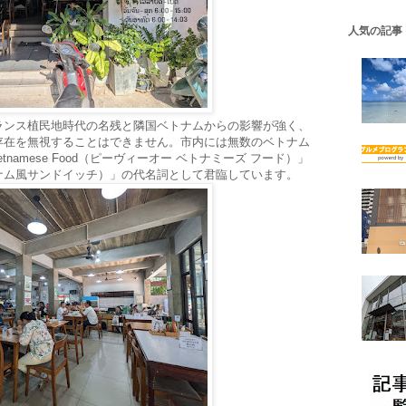
人気の記事
ランス植民地時代の名残と隣国ベトナムからの影響が強く、
存在を無視することはできません。市内には無数のベトナム
tnamese Food（ピーヴィーオー ベトナミーズ フード）」
ナム風サンドイッチ）」の代名詞として君臨しています。