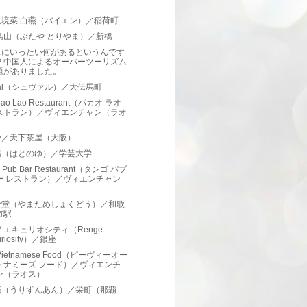
）
意境菜 白燕（バイエン）／稲荷町
鳥山（ぶたや とりやま）／新橋
スにいったい何があるというんです
？中国人によるオーバーツーリズム
題がありました。
val（シュヴァル）／大伝馬町
hao Lao Restaurant（パカオ ラオ
ストラン）／ヴィエンチャン（ラオ
）
や／天下茶屋（大阪）
湯（はとのゆ）／学芸大学
o Pub Bar Restaurant（タンゴ パブ
ー レストラン）／ヴィエンチャン
.
食堂（やまためしょくどう）／和歌
市駅
 エキュリオシティ（Renge
uriosity）／銀座
Vietnamese Food（ピーヴィーオー
トナミーズ フード）／ヴィエンチ
ン（ラオス）
庵（うりずんあん）／栄町（那覇
）