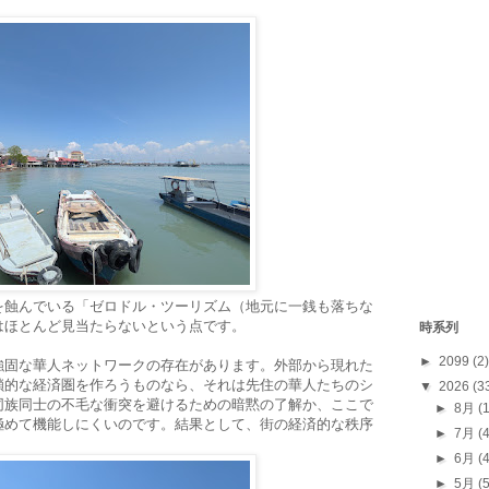
を蝕んでいる「ゼロドル・ツーリズム（地元に一銭も落ちな
はほとんど見当たらないという点です。
時系列
►
2099
(2)
強固な華人ネットワークの存在があります。外部から現れた
鎖的な経済圏を作ろうものなら、それは先住の華人たちのシ
▼
2026
(3
同族同士の不毛な衝突を避けるための暗黙の了解か、ここで
►
8月
(
極めて機能しにくいのです。結果として、街の経済的な秩序
►
7月
(
。
►
6月
(
►
5月
(