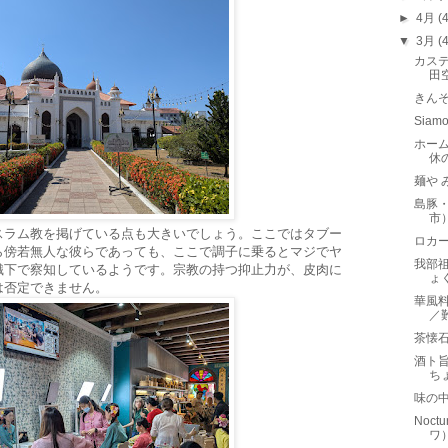
►
4月
(
▼
3月
(
カステ
田
きん
Sia
ホー
休
麺や 
島豚・
市
スラム教を掲げている点も大きいでしょう。ここではタブー
ロカー
ら傍若無人な彼らであっても、ここで調子に乗るとマジでヤ
我部祖
識下で察知しているようです。宗教の持つ抑止力が、皮肉に
ょ
は否定できません。
華風料
／
茶懐
酒ト
ち
味の
Noct
ワ