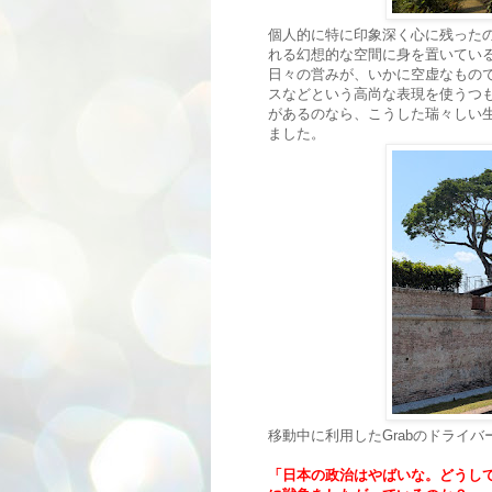
個人的に特に印象深く心に残った
れる幻想的な空間に身を置いてい
日々の営みが、いかに空虚なもの
スなどという高尚な表現を使うつ
があるのなら、こうした瑞々しい
ました。
移動中に利用したGrabのドライ
「日本の政治はやばいな。どうし