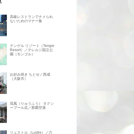
高級レストランでナメられ
ないためのマナー集
テンゲル リゾート（Tenger
Resort）／テレルジ国立公
園（モンゴル）
お好み焼き ちとせ／西成
（大阪市）
琉風（りゅうふう） タクシ
ープール店／那覇空港
リュストル（Lustre）／六