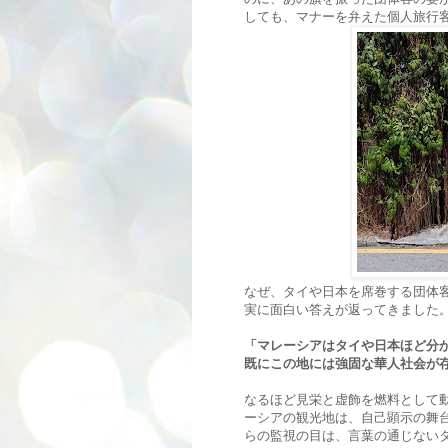
しても、マナーを弁えた個人旅行
なぜ、タイや日本を席巻する団体
実に面白い答えが返ってきました
「マレーシアはタイや日本ほど分
既にこの地には強固な華人社会が
なるほど見栄と虚飾を燃料として
ーシアの観光地は、自己顕示の舞
らの監視の目は、言葉の通じない