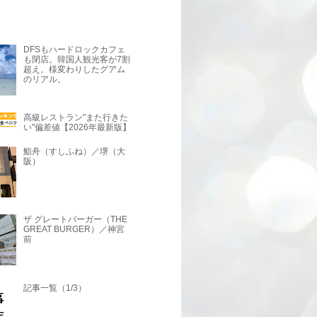
DFSもハードロックカフェ
も閉店。韓国人観光客が7割
超え。様変わりしたグアム
のリアル。
高級レストラン"また行きた
い"偏差値【2026年最新版】
鮨舟（すしふね）／堺（大
阪）
ザ グレートバーガー（THE
GREAT BURGER）／神宮
前
記事一覧（1/3）