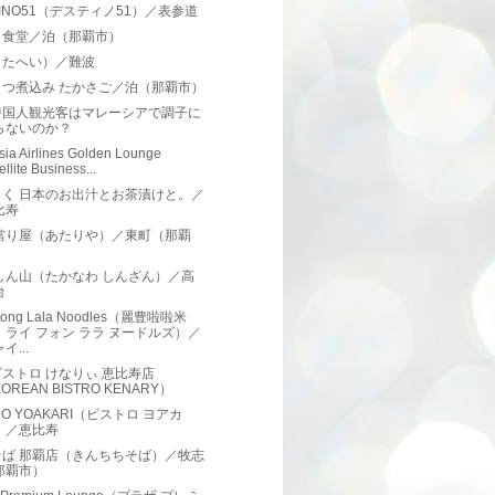
TINO51（デスティノ51）／表参道
り食堂／泊（那覇市）
（たへい）／難波
もつ煮込み たかさご／泊（那覇市）
中国人観光客はマレーシアで調子に
らないのか？
sia Airlines Golden Lounge
ellite Business...
らく 日本のお出汁とお茶漬けと。／
比寿
 當り屋（あたりや）／東町（那覇
）
しん山（たかなわ しんざん）／高
台
Foong Lala Noodles（麗豊啦啦米
、ライ フォン ララ ヌードルズ）／
イ...
ストロ けなりぃ 恵比寿店
OREAN BISTRO KENARY）
TRO YOAKARI（ビストロ ヨアカ
）／恵比寿
そば 那覇店（きんちちそば）／牧志
那覇市）