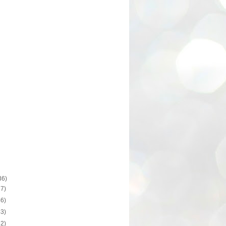
36)
17)
46)
43)
52)