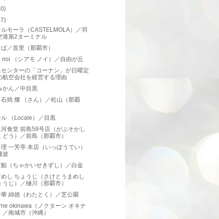
40)
47)
ルモーラ（CASTELMOLA）／羽
空港第2ターミナル
そば／首里（那覇市）
mo noi （シアモ ノイ）／自由が丘
ムセンターの「コーナン」が日曜定
の航空会社を経営する理由
みかん／中目黒
石焼 燦 （さん）／松山（那覇
）
ル （Locale）／目黒
河食堂 前島58号店（がぶそかし
くどう）／前島（那覇市）
理 一芳亭 本店（いっぽうてい）
難波
石鮨（ちゃかいせきずし）／白金
旨めし ちょうじ（さけとうまめし
ょうじ）／樋川（那覇市）
中華 綿徳（わたとく）／芝公園
urne okinawa（ノクターン オキナ
）／南城市（沖縄）