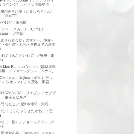
a Premium Lounge（プラザ プレミ
ム ラウンジ）／ペナン国際空港
豆腐のみそ汁屋（たましろどうふ）
辻（那覇市）
おやゆび／浜松町
 ディ トスカーナ（Clima di
scana ）／本郷
馳走される会食」のマナー。事前・
文・会計時・お礼・事後までの基本
作
屋すば（あさとやすば）／安里（那
市）
Tok Mee Bamboo Noodle（騳騳廣式
昇麵）／ジョージタウン（ペナン）
O del mare Uojima（ポルト デル
ーレ ウオジマ）／久茂地（那覇
）
SON AZABUDAI（リエゾン アザブダ
）／麻布台ヒルズ
専門 てだこ／浦添市仲間（沖縄）
北川 （てんぷら きたがわ）／恵
寿
i Tong（一桐）／ジョージタウン（ペ
ン）
屋 新都心店（Tacos-ya）／おもろ