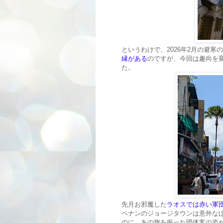
というわけで、2026年2月の避寒
縁がある
のですが、今回は趣向を
た。
先月お邪魔した
ラオスでは赤い軍
ペナンのジョージタウンは意外な
のに、あの旗を振った団体客の姿