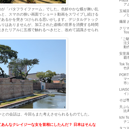
Plaz
ア
のが「バタフライファーム」でした。色鮮やかな蝶が舞い乱
玉城
ると、スマホの狭い画面でショート動画をスワイプし続ける
／
であるかを突きつけられる思いがします。デジタルデトック
麺屋 
もりはありませんが、加工された虚構の世界を消費する時間
クリマ
生きたリアルに五感で触れるべきだと、改めて認識させられ
To
「ご
注
動
安里
覇
Tok 
竹
PORT
マ
市
LIAI
イ
そば
天ぷら
比
バーとの会話は、今回もまた考えさせられるものでした。
Ich
ナ
てあんなクレイジーな女を首相にしたんだ？ 日本はそんな
タコス