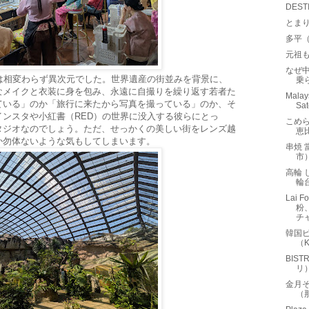
DES
とま
多平
元祖
なぜ
は相変わらず異次元でした。世界遺産の街並みを背景に、
乗
なメイクと衣装に身を包み、永遠に自撮りを繰り返す若者た
Malay
ている」のか「旅行に来たから写真を撮っている」のか、そ
Sat
ンスタや小紅書（RED）の世界に没入する彼らにとっ
こめ
タジオなのでしょう。ただ、せっかくの美しい街をレンズ越
恵
か勿体ないような気もしてしまいます。
串焼
市
高輪 
輪
Lai 
粉
チャ
韓国ビ
（K
BIS
リ
金月
（