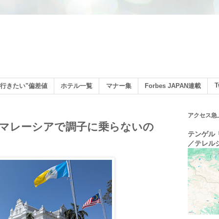
ン
T
行きたい"偏差値
ホテル一覧
マナー集
Forbes JAPAN連載
アクセス急
マレーシアで調子に乗らないの
テンゲル リ
／テレル