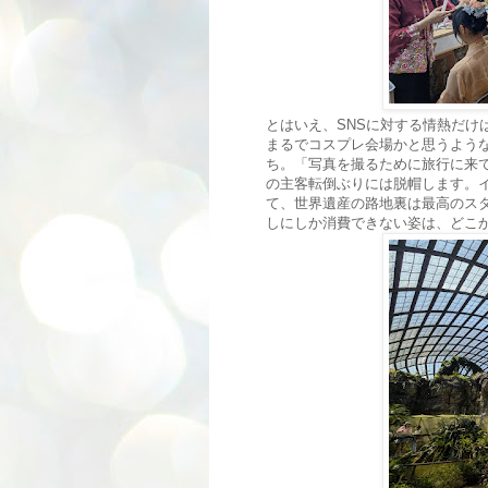
とはいえ、SNSに対する情熱だけ
まるでコスプレ会場かと思うよう
ち。「写真を撮るために旅行に来
の主客転倒ぶりには脱帽します。イ
て、世界遺産の路地裏は最高のス
しにしか消費できない姿は、どこ