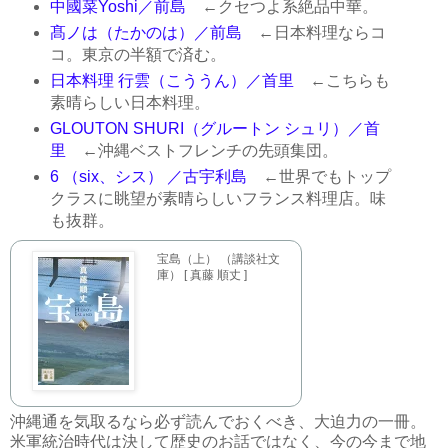
中國菜Yoshi／前島
←クセつよ系絶品中華。
髙ノは（たかのは）／前島
←日本料理ならコ
コ。東京の半額で済む。
日本料理 行雲（こううん）／首里
←こちらも
素晴らしい日本料理。
GLOUTON SHURI（グルートン シュリ）／首
里
←沖縄ベストフレンチの先頭集団。
6 （six、シス） ／古宇利島
←世界でもトップ
クラスに眺望が素晴らしいフランス料理店。味
も抜群。
宝島（上） （講談社文
庫） [ 真藤 順丈 ]
沖縄通を気取るなら必ず読んでおくべき、大迫力の一冊。
米軍統治時代は決して歴史のお話ではなく、今の今まで地