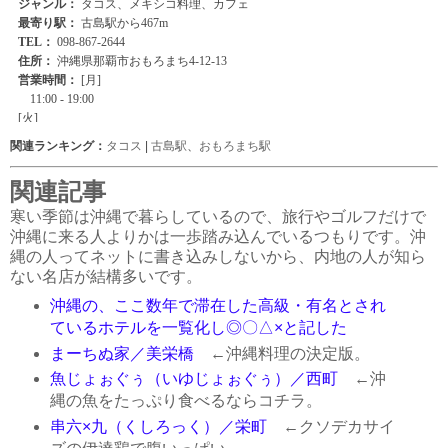
関連ランキング：
タコス
|
古島駅
、
おもろまち駅
関連記事
寒い季節は沖縄で暮らしているので、旅行やゴルフだけで
沖縄に来る人よりかは一歩踏み込んでいるつもりです。沖
縄の人ってネットに書き込みしないから、内地の人が知ら
ない名店が結構多いです。
沖縄の、ここ数年で滞在した高級・有名とされ
ているホテルを一覧化し◎〇△×と記した
まーちぬ家／美栄橋
←沖縄料理の決定版。
魚じょぉぐぅ（いゆじょぉぐぅ）／西町
←沖
縄の魚をたっぷり食べるならコチラ。
串六×九（くしろっく）／栄町
←クソデカサイ