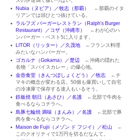
ズの伊達鶏で腹いっぱい。
Nubia（ヌビア）／牧志（那覇）
←那覇のイタ
リアンでは頭ひとつ抜けている。
ラルフズ バーガーレストラン（Ralph's Burger
Restaurant）／コザ（沖縄市）
←わが心のハ
ンバーガー・ベスト5に入ります。
LITOR（リッター）／久茂地
←フランス料理
みたいなハンバーガー。
ゴカルナ（Gokarna）／楚辺
←沖縄の隠れた
名物「スパイスカレー」の爆心地。
金壺食堂（きんつぼしょくどう）／牧志
←チ
マキの概念が変わる店。50個も爆買いして自宅
の冷凍庫で保存する達人もいるそう。
鉄板焼 朝日（あさひ）／名護
←北部で牛肉を
食べるならコチラへ。
島豚七輪焼 満味（まんみ）／名護
←北部で豚
肉を食べるならコチラへ。
Maison de Fujii（メゾン ド フジイ）／松山
←
このクオリティで1万円を切るだなんて。