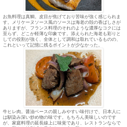
お魚料理は真鯛。皮目が焦げており苦味が強く感じられま
す。メリケーヌソース風のソースは海老の殻の香ばしさが
ありますが、フランス料理のそれのような濃厚なコクには
至らず、どこか軽薄な印象です。添えられた海老も彩りと
しての役割が強く、全体として調和は取れているものの、
これといって記憶に残るポイントが少なかった。
牛ヒレ肉。醤油ベースの親しみやすい味付けで、日本人に
は馴染み深い炒め物の味です。もちろん美味しいのです
が、家庭料理の延長線上に味覚であり、レストランならで