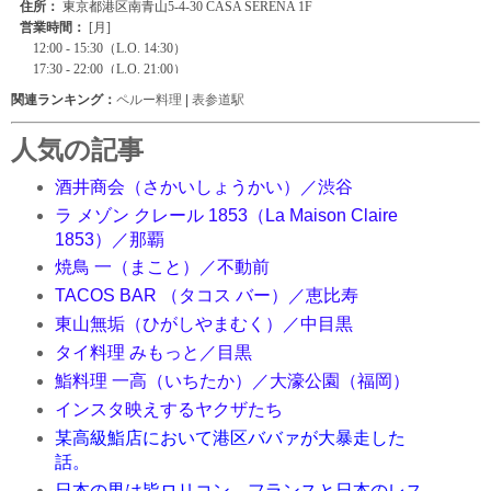
関連ランキング：
ペルー料理
|
表参道駅
人気の記事
酒井商会（さかいしょうかい）／渋谷
ラ メゾン クレール 1853（La Maison Claire
1853）／那覇
焼鳥 一（まこと）／不動前
TACOS BAR （タコス バー）／恵比寿
東山無垢（ひがしやまむく）／中目黒
タイ料理 みもっと／目黒
鮨料理 一高（いちたか）／大濠公園（福岡）
インスタ映えするヤクザたち
某高級鮨店において港区ババァが大暴走した
話。
日本の男は皆ロリコン。フランスと日本のレス