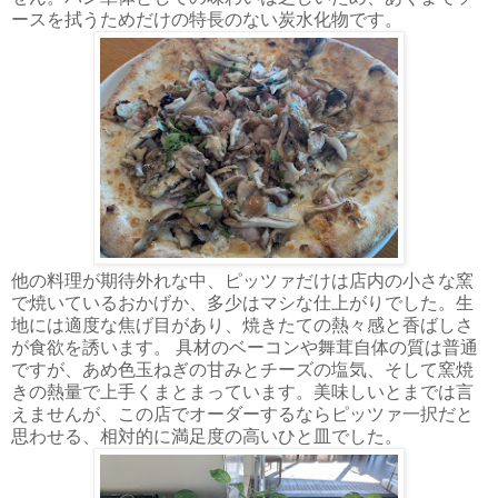
ースを拭うためだけの特長のない炭水化物です。
他の料理が期待外れな中、ピッツァだけは店内の小さな窯
で焼いているおかげか、多少はマシな仕上がりでした。生
地には適度な焦げ目があり、焼きたての熱々感と香ばしさ
が食欲を誘います。 具材のベーコンや舞茸自体の質は普通
ですが、あめ色玉ねぎの甘みとチーズの塩気、そして窯焼
きの熱量で上手くまとまっています。美味しいとまでは言
えませんが、この店でオーダーするならピッツァ一択だと
思わせる、相対的に満足度の高いひと皿でした。