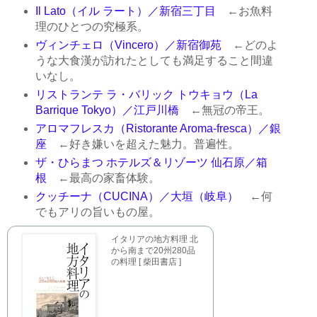
Il Lato（イル ラート）／新宿三丁目
←お魚料
理のひとつの究極系。
ヴィンチェロ（Vincero）／新宿御苑
←どのよ
うな大食漢が訪れたとしても満足すること間違
いなし。
リストランテ ラ・バリック トウキョウ（La
Barrique Tokyo）／江戸川橋
←無冠の帝王。
アロマフレスカ（Ristorante Aroma-fresca）／銀
座
←好き嫌いを超えた魅力。普遍性。
ザ・ひらまつ ホテルズ＆リゾーツ 仙石原／箱
根
←最高の家畜体験。
クッチーナ（CUCINA）／大垣（岐阜）
←何
でもアリの旨いもの屋。
イタリアの地方料理 北
から南まで20州280品
の料理 [ 柴田書店 ]