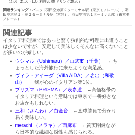
関連ランキング：
パスタ
|
羽田空港第２ターミナル駅（東京モノレール）
、
羽
田空港第１・第２ターミナル駅（京急）
、
羽田空港第１ターミナル駅（東京モ
ノレール）
関連記事
イタリア料理屋ではあっと驚く独創的な料理に出遭うこと
は少ないですが、安定して美味しくそんなに高くないこと
が多いのが嬉しい。
ウシマル（Ushimaru）／山武市（千葉）
←ち
ょっとした海外旅行に来たような満足感。
ヴィラ・アイーダ（Villa AiDA）／岩出（和歌
山）
←我が心のイタリアン第1位。
プリズマ（PRISMA）／表参道
←高価格帯の
イタリア料理という意味では東京で一番好きな
お店かもしれない。
三和（さんわ）／白金台
←直球勝負で分かり
易く美味しい。
merachi （メラキ）／西麻布
←質実剛健なが
ら日本的な繊細な感性も感じられる。