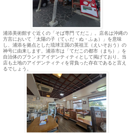
浦添美術館すぐ近くの「そば専門 てだこ」。店名は沖縄の
方言において「太陽の子（てぃだ・ぬ・ふぁ）」を意味
し、浦添を拠点とした琉球王国の英祖王（えいそおう）の
神号に由来します。浦添市は「てだこの都市（まち）」を
自治体のブランドアイデンティティとして掲げており、当
店も土地のアイデンティティを背負った存在であると言え
るでしょう。