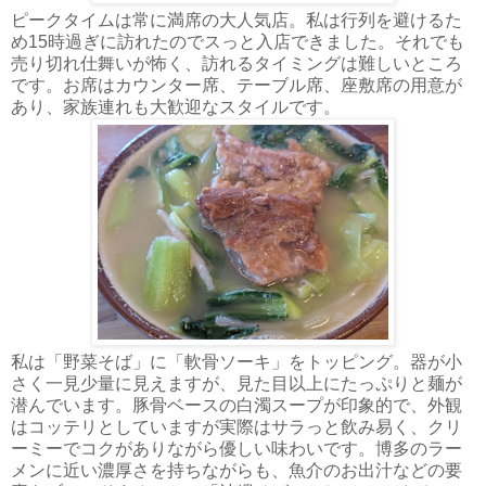
ピークタイムは常に満席の大人気店。私は行列を避けるた
め15時過ぎに訪れたのでスっと入店できました。それでも
売り切れ仕舞いが怖く、訪れるタイミングは難しいところ
です。お席はカウンター席、テーブル席、座敷席の用意が
あり、家族連れも大歓迎なスタイルです。
私は「野菜そば」に「軟骨ソーキ」をトッピング。器が小
さく一見少量に見えますが、見た目以上にたっぷりと麺が
潜んでいます。豚骨ベースの白濁スープが印象的で、外観
はコッテリとしていますが実際はサラっと飲み易く、クリ
ーミーでコクがありながら優しい味わいです。博多のラー
メンに近い濃厚さを持ちながらも、魚介のお出汁などの要