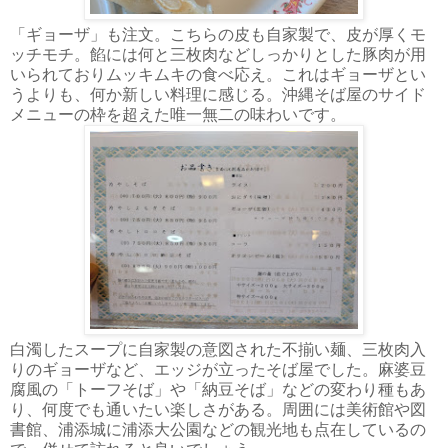
「ギョーザ」も注文。こちらの皮も自家製で、皮が厚くモ
ッチモチ。餡には何と三枚肉などしっかりとした豚肉が用
いられておりムッキムキの食べ応え。これはギョーザとい
うよりも、何か新しい料理に感じる。沖縄そば屋のサイド
メニューの枠を超えた唯一無二の味わいです。
白濁したスープに自家製の意図された不揃い麺、三枚肉入
りのギョーザなど、エッジが立ったそば屋でした。麻婆豆
腐風の「トーフそば」や「納豆そば」などの変わり種もあ
り、何度でも通いたい楽しさがある。周囲には美術館や図
書館、浦添城に浦添大公園などの観光地も点在しているの