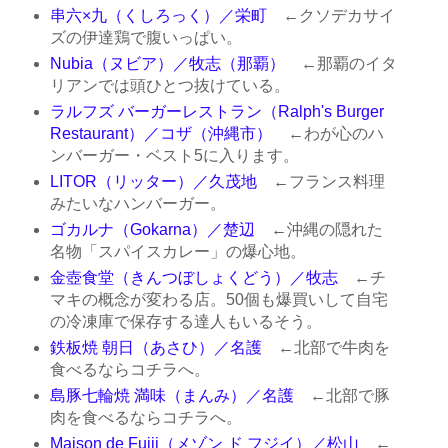
串六×九（くしろっく）／栄町
←クソデカサイ
ズの伊達鶏で腹いっぱい。
Nubia（ヌビア）／牧志（那覇）
←那覇のイタ
リアンでは頭ひとつ抜けている。
ラルフズ バーガーレストラン（Ralph's Burger
Restaurant）／コザ（沖縄市）
←わが心のハ
ンバーガー・ベスト5に入ります。
LITOR（リッター）／久茂地
←フランス料理
みたいなハンバーガー。
ゴカルナ（Gokarna）／楚辺
←沖縄の隠れた
名物「スパイスカレー」の爆心地。
金壺食堂（きんつぼしょくどう）／牧志
←チ
マキの概念が変わる店。50個も爆買いして自宅
の冷凍庫で保存する達人もいるそう。
鉄板焼 朝日（あさひ）／名護
←北部で牛肉を
食べるならコチラへ。
島豚七輪焼 満味（まんみ）／名護
←北部で豚
肉を食べるならコチラへ。
Maison de Fujii（メゾン ド フジイ）／松山
←