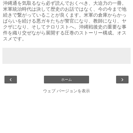
沖縄通を気取るなら必ず読んでおくべき、大迫力の一冊。
米軍統治時代は決して歴史のお話ではなく、今の今まで地
続きで繋がっていることが良くます。米軍の倉庫からかっ
ぱらいを続ける悪ガキたちが警官になり、教師になり、ヤ
クザになり、そしてテロリストへ。沖縄戦後史の重要な事
件を織り交ぜながら展開する圧巻のストーリー構成。オス
スメです。
‹
›
ホーム
ウェブ バージョンを表示