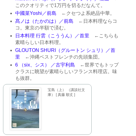
このクオリティで1万円を切るだなんて。
中國菜Yoshi／前島
←クセつよ系絶品中華。
髙ノは（たかのは）／前島
←日本料理ならコ
コ。東京の半額で済む。
日本料理 行雲（こううん）／首里
←こちらも
素晴らしい日本料理。
GLOUTON SHURI（グルートン シュリ）／首
里
←沖縄ベストフレンチの先頭集団。
6 （six、シス） ／古宇利島
←世界でもトップ
クラスに眺望が素晴らしいフランス料理店。味
も抜群。
宝島（上） （講談社文
庫） [ 真藤 順丈 ]