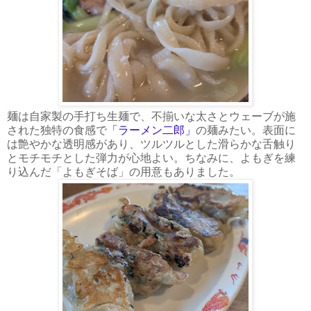
麺は自家製の手打ち生麺で、不揃いな太さとウェーブが施
された独特の食感で
「ラーメン二郎」
の麺みたい。表面に
は艶やかな透明感があり、ツルツルとした滑らかな舌触り
とモチモチとした弾力が心地よい。ちなみに、よもぎを練
り込んだ「よもぎそば」の用意もありました。