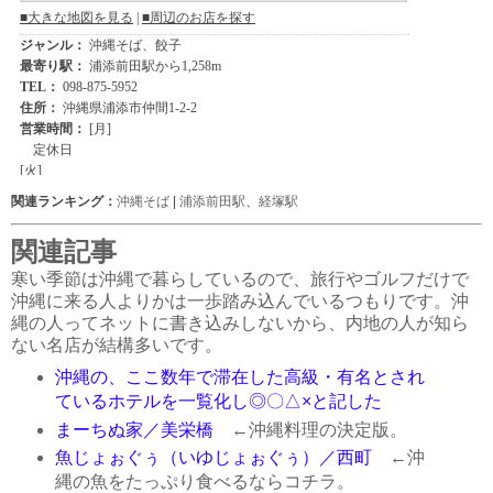
関連ランキング：
沖縄そば
|
浦添前田駅
、
経塚駅
関連記事
寒い季節は沖縄で暮らしているので、旅行やゴルフだけで
沖縄に来る人よりかは一歩踏み込んでいるつもりです。沖
縄の人ってネットに書き込みしないから、内地の人が知ら
ない名店が結構多いです。
沖縄の、ここ数年で滞在した高級・有名とされ
ているホテルを一覧化し◎〇△×と記した
まーちぬ家／美栄橋
←沖縄料理の決定版。
魚じょぉぐぅ（いゆじょぉぐぅ）／西町
←沖
縄の魚をたっぷり食べるならコチラ。