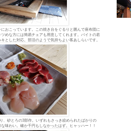
チにおこっています。この焼き台をぐるりと囲んで座布団に
キツめな方には簡易チェアも用意してくれます。バイトの若
ハキとした対応。部活のようで気持ちよい客あしらいです。
り、砂とろの3部作。いずれもさっき絞められたばかりの
涼な味わい。確か千円もしなかったはず。ヒャッハー！！