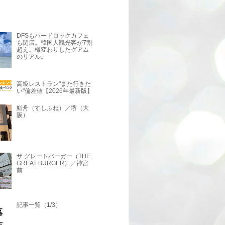
DFSもハードロックカフェ
も閉店。韓国人観光客が7割
超え。様変わりしたグアム
のリアル。
高級レストラン"また行きた
い"偏差値【2026年最新版】
鮨舟（すしふね）／堺（大
阪）
ザ グレートバーガー（THE
GREAT BURGER）／神宮
前
記事一覧（1/3）