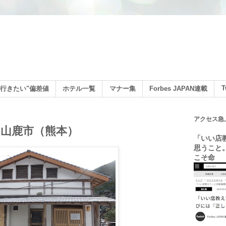
ン
T
行きたい"偏差値
ホテル一覧
マナー集
Forbes JAPAN連載
アクセス急
山鹿市（熊本）
「いい店
思うこと
こそ命