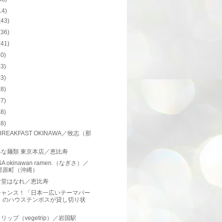
14)
(43)
(36)
(41)
40)
43)
43)
38)
47)
48)
48)
BREAKFAST OKINAWA／牧志（那
）
みな麺類 東京本店／恵比寿
SA okinawan ramen.（なぎさ）／
那原町（沖縄）
食堂はなれ／恵比寿
チャンス！「日本一広いテーマパー
」のハウステンボスが貸し切り状
！
リップ（vegetrip）／岩国駅