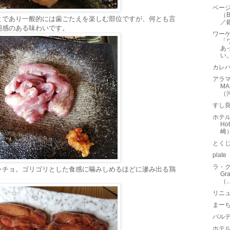
ベージ
（B
とであり一般的には歯ごたえを楽しむ部位ですが、何とも言
／
明感のある味わいです。
ワー
「
あ
い
カレ
アラマ
MA
（
すし
ホテルヨ
Ho
崎
とく
pla
ラ・グ
ッチョ。ゴリゴリとした食感に噛みしめるほどに滲み出る鶏
Gr
（..
リニュ
まー
パルテ
ホテル