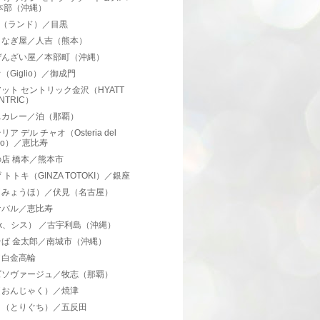
本部（沖縄）
D（ランド）／目黒
うなぎ屋／人吉（熊本）
ぜんざい屋／本部町（沖縄）
（Giglio）／御成門
ット セントリック金沢（HYATT
NTRIC）
ニカレー／泊（那覇）
ア デル チャオ（Osteria del
iao）／恵比寿
店 橋本／熊本市
 トトキ（GINZA TOTOKI）／銀座
（みょうほ）／伏見（名古屋）
ナバル／恵比寿
six、シス） ／古宇利島（沖縄）
そば 金太郎／南城市（沖縄）
／白金高輪
ズソヴァージュ／牧志（那覇）
（おんじゃく）／焼津
口（とりぐち）／五反田