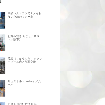
高級レストランでナメられ
ないためのマナー集
お好み焼き ちとせ／西成
（大阪市）
琉風（りゅうふう） タクシ
ープール店／那覇空港
リュストル（Lustre）／六
本木
ビストロおむすび 目黒