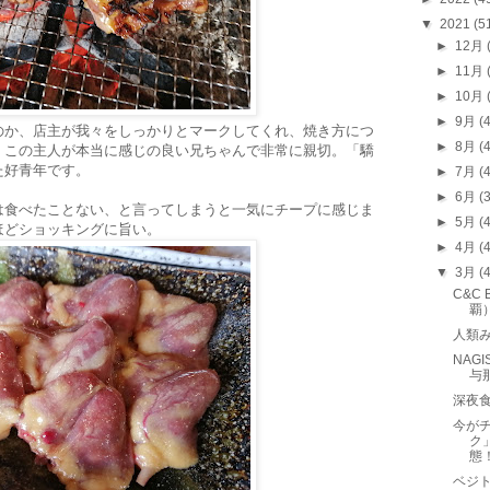
▼
2021
(5
►
12月
►
11月
►
10月
►
9月
(
のか、店主が我々をしっかりとマークしてくれ、焼き方につ
►
8月
(
。この主人が本当に感じの良い兄ちゃんで非常に親切。「驕
た好青年です。
►
7月
(
►
6月
(
は食べたことない、と言ってしまうと一気にチープに感じま
►
5月
(
ほどショッキングに旨い。
►
4月
(
▼
3月
(
C&C 
覇
人類
NAGI
与
深夜
今が
ク
態
ベジト