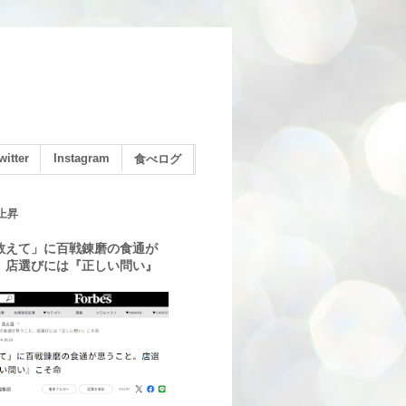
witter
Instagram
食べログ
上昇
教えて」に百戦錬磨の食通が
。店選びには『正しい問い』