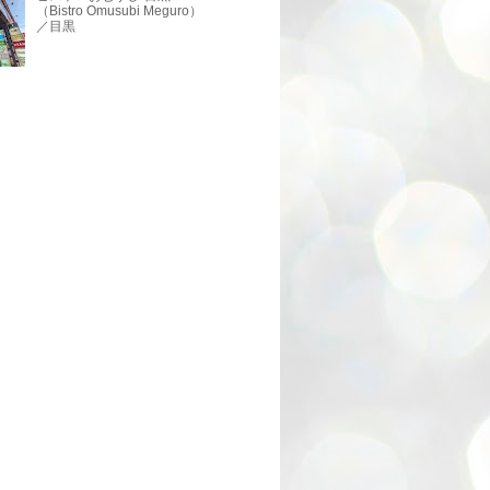
（Bistro Omusubi Meguro）
／目黒