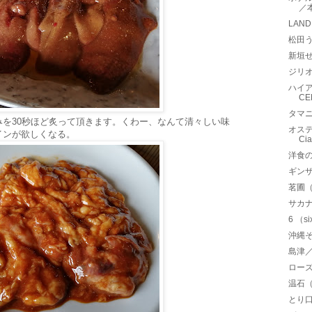
／
LAN
松田
新垣
ジリオ
ハイア
CE
タマ
を30秒ほど炙って頂きます。くわー、なんて清々しい味
オステリ
インが欲しくなる。
C
洋食の
ギンザ
茗圃
サカ
6 （
沖縄
島津
ロー
温石
とり