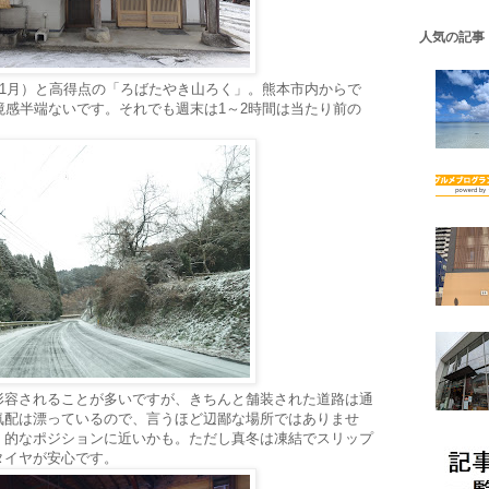
人気の記事
21年1月）と高得点の「ろばたやき山ろく」。熊本市内からで
境感半端ないです。それでも週末は1～2時間は当たり前の
形容されることが多いですが、きちんと舗装された道路は通
気配は漂っているので、言うほど辺鄙な場所ではありませ
」
的なポジションに近いかも。ただし真冬は凍結でスリップ
タイヤが安心です。