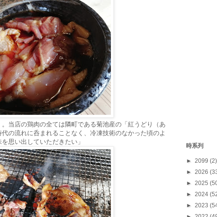
」。当店の鶏肉の全ては隣町である菊池産の「紅うどり（あ
時代の流れに呑まれることなく、冷凍技術のなかった頃のよ
味を思い出していただきたい」
時系列
►
2099
(2)
►
2026
(3
►
2025
(5
►
2024
(5
►
2023
(5
►
2022
(4