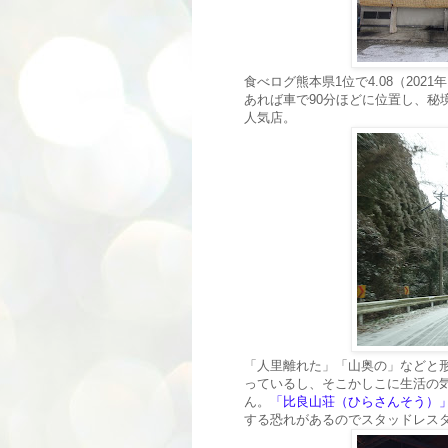
食べログ熊本県1位で4.08（20
あれば車で90分ほどに位置し、秘
人気店。
「人里離れた」「山奥の」などと
っているし、そこかしこに生活の
ん。
「比良山荘（ひらさんそう）
する恐れがあるのでスタッドレス