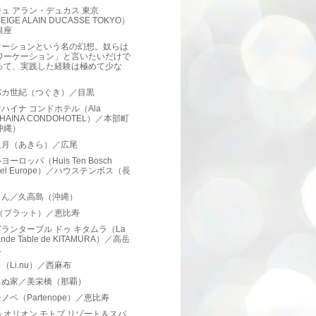
ュ アラン・デュカス 東京
EIGE ALAIN DUCASSE TOKYO）
銀座
ケーションという名の幻想。奴らは
ワーケーション」と言いたいだけで
って、実践した経験は極めて少な
。
バカ世紀（つぐき）／目黒
ハイナ コンドホテル（Ala
HAINA CONDOHOTEL）／本部町
沖縄）
良月（あきら）／広尾
ーロッパ（Huis Ten Bosch
tel Europe）／ハウステンボス（長
）
じん／久高島（沖縄）
te（プラット）／恵比寿
ランターブル ドゥ キタムラ（La
ande Table de KITAMURA）／高岳
.
（Li.nu）／西麻布
ちぬ家／美栄橋（那覇）
ノペ（Partenope）／恵比寿
 オリオン モトブ リゾート＆スパ