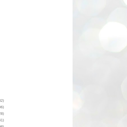
32)
06)
28)
41)
98)