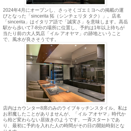
2024年4月にオープンし、さっそくゴエミヨへの掲載の運
びとなった「sincerita 拓（シンチェリタ タク）」。店名
「sincerita」はイタリア語で「誠実さ」を意味します。高岳
駅から歩いて7-8分の場所に位置し、予約は1年以上待ちが
当たり前の大人気店「イル アオヤマ」の跡地ということ
で、風水が良さそうです。
店内はカウンター8席のみのライブキッチンスタイル。私は
お邪魔したことがありませんが、「イル アオヤマ」時代か
ら殆ど変わらない居抜きのようです。一斉スタートであ
り、最初に予約を入れた人の時間がその日の開始時刻とな