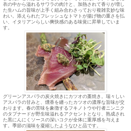
衣の中から溢れるサワラの肉汁と、加熱されて香りが増し
た生ハムの旨味が上手く組み合わさっており複雑玄妙な味
わい。添えられたフレッシュなトマトが揚げ物の重さを払
い、イタリアンらしい爽快感のある味覚に昇華していま
す。
グリーンアスパラの炭火焼きにカツオの藁焼き。瑞々しい
アスパラの甘みと、燻香を纏ったカツオの濃厚な旨味が交
わります。春の苦味を象徴するフキノトウや行者ニンニク
のタプナードが野生味溢れるアクセントとなり、熟成され
た黒にんにくソースの深いコクが全体に重厚感を与えま
す。季節の滋味を凝縮したようなひと品です。