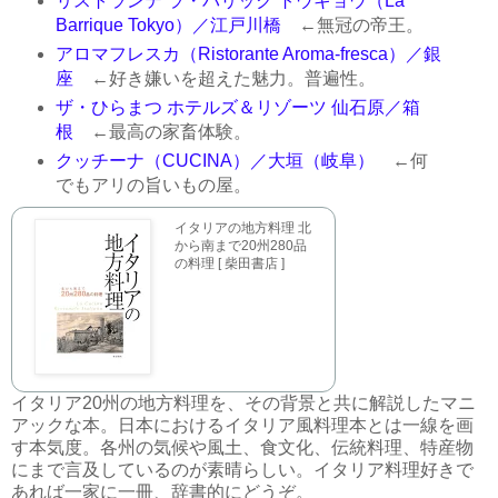
リストランテ ラ・バリック トウキョウ（La
Barrique Tokyo）／江戸川橋
←無冠の帝王。
アロマフレスカ（Ristorante Aroma-fresca）／銀
座
←好き嫌いを超えた魅力。普遍性。
ザ・ひらまつ ホテルズ＆リゾーツ 仙石原／箱
根
←最高の家畜体験。
クッチーナ（CUCINA）／大垣（岐阜）
←何
でもアリの旨いもの屋。
イタリアの地方料理 北
から南まで20州280品
の料理 [ 柴田書店 ]
イタリア20州の地方料理を、その背景と共に解説したマニ
アックな本。日本におけるイタリア風料理本とは一線を画
す本気度。各州の気候や風土、食文化、伝統料理、特産物
にまで言及しているのが素晴らしい。イタリア料理好きで
あれば一家に一冊、辞書的にどうぞ。