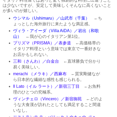
イタリア料理屋ではあっと驚く独創的な料理に出遭うこと
は少ないですが、安定して美味しくそんなに高くないこと
が多いのが嬉しい。
ウシマル（Ushimaru）／山武市（千葉）
←ち
ょっとした海外旅行に来たような満足感。
ヴィラ・アイーダ（Villa AiDA）／岩出（和歌
山）
←我が心のイタリアン第1位。
プリズマ（PRISMA）／表参道
←高価格帯の
イタリア料理という意味では東京で一番好きな
お店かもしれない。
三和（さんわ）／白金台
←直球勝負で分かり
易く美味しい。
merachi （メラキ）／西麻布
←質実剛健なが
ら日本的な繊細な感性も感じられる。
Il Lato（イル ラート）／新宿三丁目
←お魚料
理のひとつの究極系。
ヴィンチェロ（Vincero）／新宿御苑
←どのよ
うな大食漢が訪れたとしても満足すること間違
いなし。