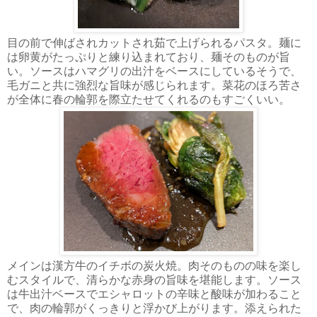
目の前で伸ばされカットされ茹で上げられるパスタ。麺に
は卵黄がたっぷりと練り込まれており、麺そのものが旨
い。ソースはハマグリの出汁をベースにしているそうで、
毛ガニと共に強烈な旨味が感じられます。菜花のほろ苦さ
が全体に春の輪郭を際立たせてくれるのもすごくいい。
メインは漢方牛のイチボの炭火焼。肉そのものの味を楽し
むスタイルで、清らかな赤身の旨味を堪能します。ソース
は牛出汁ベースでエシャロットの辛味と酸味が加わること
で、肉の輪郭がくっきりと浮かび上がります。添えられた