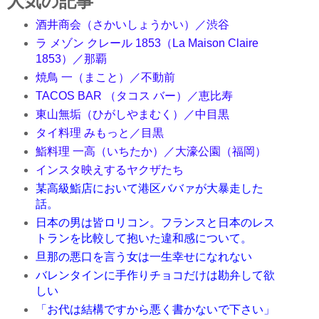
人気の記事
酒井商会（さかいしょうかい）／渋谷
ラ メゾン クレール 1853（La Maison Claire
1853）／那覇
焼鳥 一（まこと）／不動前
TACOS BAR （タコス バー）／恵比寿
東山無垢（ひがしやまむく）／中目黒
タイ料理 みもっと／目黒
鮨料理 一高（いちたか）／大濠公園（福岡）
インスタ映えするヤクザたち
某高級鮨店において港区ババァが大暴走した
話。
日本の男は皆ロリコン。フランスと日本のレス
トランを比較して抱いた違和感について。
旦那の悪口を言う女は一生幸せになれない
バレンタインに手作りチョコだけは勘弁して欲
しい
「お代は結構ですから悪く書かないで下さい」