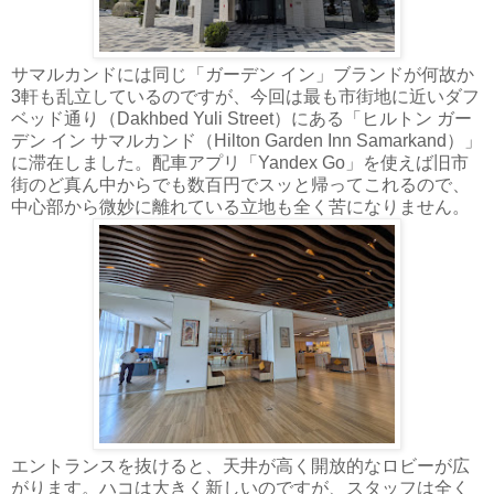
サマルカンドには同じ「ガーデン イン」ブランドが何故か
3軒も乱立しているのですが、今回は最も市街地に近いダフ
ベッド通り（Dakhbed Yuli Street）にある「ヒルトン ガー
デン イン サマルカンド（Hilton Garden Inn Samarkand）」
に滞在しました。配車アプリ「Yandex Go」を使えば旧市
街のど真ん中からでも数百円でスッと帰ってこれるので、
中心部から微妙に離れている立地も全く苦になりません。
エントランスを抜けると、天井が高く開放的なロビーが広
がります。ハコは大きく新しいのですが、スタッフは全く