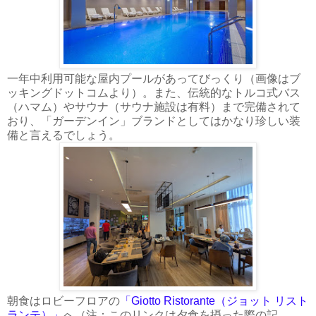
一年中利用可能な屋内プールがあってびっくり（画像はブ
ッキングドットコムより）。また、伝統的なトルコ式バス
（ハマム）やサウナ（サウナ施設は有料）まで完備されて
おり、「ガーデンイン」ブランドとしてはかなり珍しい装
備と言えるでしょう。
朝食はロビーフロアの
「Giotto Ristorante（ジョット リスト
ランテ）」
へ（注：このリンクは夕食を摂った際の記