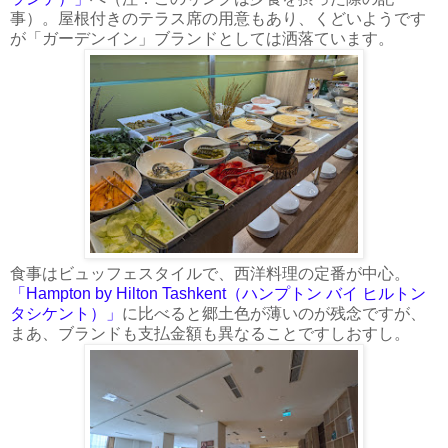
事）。屋根付きのテラス席の用意もあり、くどいようです
が「ガーデンイン」ブランドとしては洒落ています。
食事はビュッフェスタイルで、西洋料理の定番が中心。
「Hampton by Hilton Tashkent（ハンプトン バイ ヒルトン
タシケント）」
に比べると郷土色が薄いのが残念ですが、
まあ、ブランドも支払金額も異なることですしおすし。