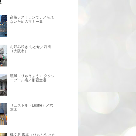
高級レストランでナメられ
ないためのマナー集
お好み焼き ちとせ／西成
（大阪市）
琉風（りゅうふう） タクシ
ープール店／那覇空港
リュストル（Lustre）／六
本木
碑文谷 坂本（ひもんや さか