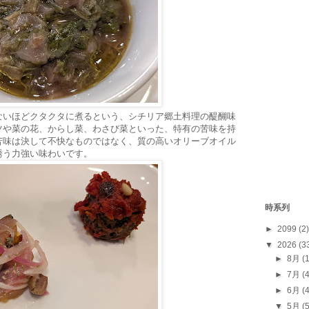
ないほどクタクタに煮るという、シチリア郷土料理の醍醐味
ツや菜の花、からし菜、わさび菜といった、特有の苦味を持
苦味は決して不快なものではなく、質の高いオリーブオイル
誘う力強い味わいです。
時系列
►
2099
(2)
▼
2026
(3
►
8月
(
►
7月
(
►
6月
(
▼
5月
(