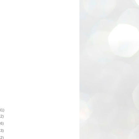
31)
12)
46)
43)
52)