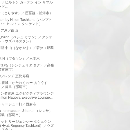
）／ヒルトン ガーデン イン サマル
ド...
す（とりやす）／屋冨祖（浦添市）
ton by Hilton Tashkent（ハンプト
 バイ ヒルトン タシケント）
リア屋／白山
h Qozon（ベシュ カザン）／タシケ
ト（ウズベキスタン）
料理 中山（なかやま）／若狭（那覇
）
AKIN（ブタキン）／六本木
cerita 拓（シンチェリタ タク）／高岳
名古屋市）
IOフレンチ 恵比寿店
 新城（かたれぐゎー あらぐす
）／首里（那覇市）
トン名古屋 エグゼクティブラウンジ
lton Nagoya Executive Lounge...
 チャーシュー軒／西麻布
a ～restaurant & bar～ （レンサ）
若狭（那覇市）
ット リージェンシー タシュケン
Hyatt Regency Tashkent）／ウズ
キスタン