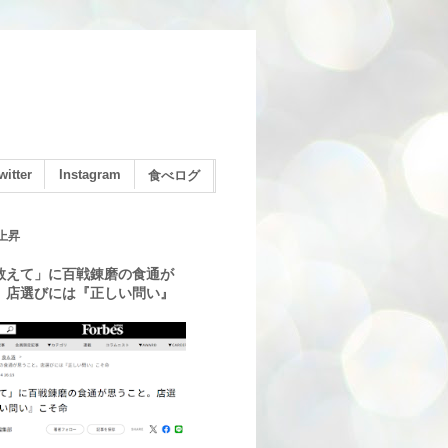
witter
Instagram
食べログ
上昇
教えて」に百戦錬磨の食通が
。店選びには『正しい問い』