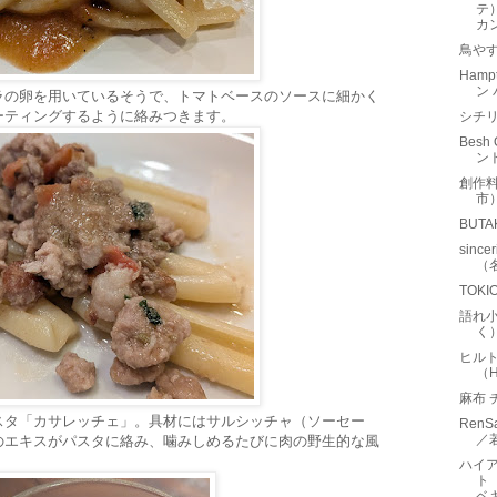
テ
カン
鳥や
Hamp
ン
ラの卵を用いているそうで、トマトベースのソースに細かく
ーティングするように絡みつきます。
シチ
Bes
ン
創作
市
BUT
sin
（
TOK
語れ小
く
ヒル
（Hi
麻布
スタ「カサレッチェ」。具材にはサルシッチャ（ソーセー
RenS
／
のエキスがパスタに絡み、噛みしめるたびに肉の野生的な風
ハイア
ト（
ベ