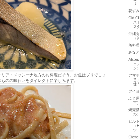
リ..
花ず
Old 
ス
ス
沖縄
（
魚料理
みな
Afso
ェ
ン
チリア・メッシーナ地方のお料理だそう。お魚はブリでしょ
アマ
意
のものの味わいをダイレクトに楽しみます。
使
ブイヨ
ふじ
市
焼売酒
わ
ヒルト
（H
ウ..
Giot