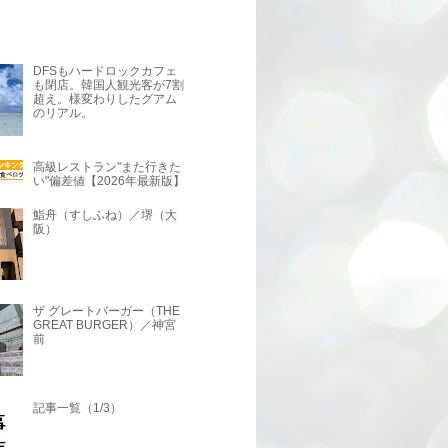
DFSもハードロックカフェ
も閉店。韓国人観光客が7割
超え。様変わりしたグアム
のリアル。
高級レストラン"また行きた
い"偏差値【2026年最新版】
鮨舟（すしふね）／堺（大
阪）
ザ グレートバーガー（THE
GREAT BURGER）／神宮
前
記事一覧（1/3）