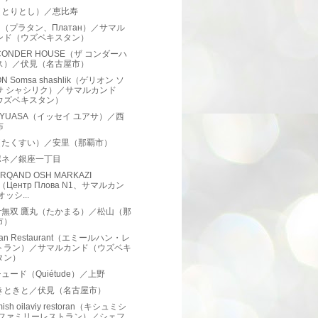
（とりとし）／恵比寿
tan（プラタン、Платан）／サマル
ンド（ウズベキスタン）
 CONDER HOUSE（ザ コンダーハ
ス）／伏見（名古屋市）
ON Somsa shashlik（ゲリオン ソ
サ シャシリク）／サマルカンド
ウズベキスタン）
EI YUASA（イッセイ ユアサ）／西
布
（たくすい）／安里（那覇市）
ポネ／銀座一丁目
RQAND OSH MARKAZI
（Центр Плова N1、サマルカン
オッシ...
汁無双 鷹丸（たかまる）／松山（那
市）
han Restaurant（エミールハン・レ
トラン）／サマルカンド（ウズベキ
タン）
ュード（Quiétude）／上野
 きときと／伏見（名古屋市）
mish oilaviy restoran（キシュミシ
 ファミリーレストラン）／シェフ