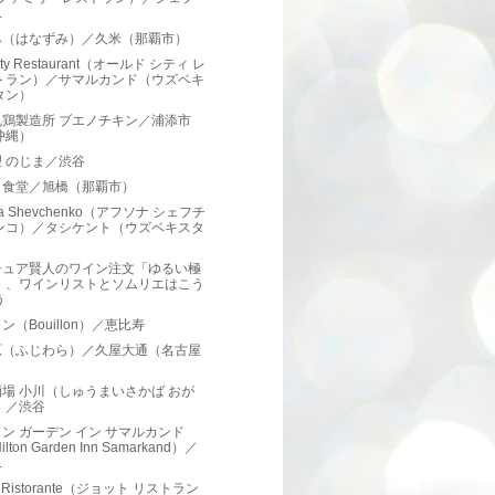
.
み（はなずみ）／久米（那覇市）
City Restaurant（オールド シティ レ
トラン）／サマルカンド（ウズベキ
タン）
丸鶏製造所 ブエノチキン／浦添市
沖縄）
 のじま／渋谷
と食堂／旭橋（那覇市）
na Shevchenko（アフソナ シェフチ
ンコ）／タシケント（ウズベキスタ
）
チュア賢人のワイン注文「ゆるい極
」、ワインリストとソムリエはこう
う
ン（Bouillon）／恵比寿
原（ふじわら）／久屋大通（名古屋
）
場 小川（しゅうまいさかば おが
）／渋谷
ン ガーデン イン サマルカンド
ilton Garden Inn Samarkand）／
.
to Ristorante（ジョット リストラン