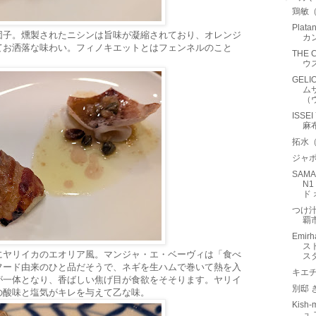
鶏敏
Pla
団子。燻製されたニシンは旨味が凝縮されており、オレンジ
カ
てお洒落な味わい。フィノキエットとはフェンネルのこと
THE
。
ウ
GELI
ム
（
ISS
麻
拓水
ジャ
SAMA
N1
ド 
つけ
覇
Emir
ス
にヤリイカのエオリア風。マンジャ・エ・ベーヴィは「食べ
ス
フード由来のひと品だそうで、ネギを生ハムで巻いて熱を入
キエチ
が一体となり、香ばしい焦げ目が食欲をそそります。ヤリイ
別邸
の酸味と塩気がキレを与えて乙な味。
Kish-
ュ