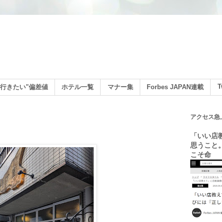
ン
T
行きたい"偏差値
ホテル一覧
マナー集
Forbes JAPAN連載
アクセス急
「いい店
思うこと
こそ命