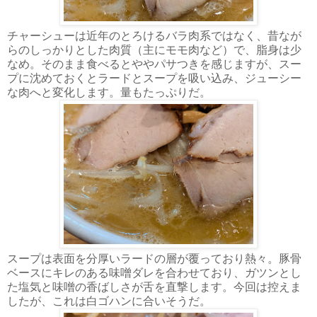
チャーシューは近年のとろけるバラ肉系ではなく、昔なが
らのしっかりとした肉質（主にモモ肉など）で、脂身は少
なめ。そのまま食べるとややパサつきを感じますが、スー
プに沈めておくとラードとスープを吸い込み、ジューシー
な肉へと変化します。量もたっぷりだ。
スープは表面を分厚いラードの層が覆っており熱々。豚骨
ベースにキレのある味噌ダレを合わせており、ガツンとし
た塩気と味噌の香ばしさが舌を直撃します。今回は控えま
したが、これは白ゴハンに合いそうだ。