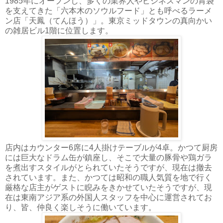
1985年にオープンし、多くの業界人やビジネスマンの胃袋
を支えてきた「六本木のソウルフード」とも呼べるラーメ
ン店「天鳳（てんほう）」。東京ミッドタウンの真向かい
の雑居ビル1階に位置します。
店内はカウンター6席に4人掛けテーブルが4卓。かつて厨房
には巨大なドラム缶が鎮座し、そこで大量の豚骨や鶏ガラ
を煮出すスタイルがとられていたそうですが、現在は撤去
されています。また、かつては昭和の職人気質を地で行く
厳格な店主がゲストに睨みをきかせていたそうですが、現
在は東南アジア系の外国人スタッフを中心に運営されてお
り、皆、仲良く楽しそうに働いています。