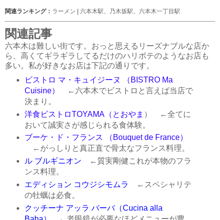
関連ランキング：
ラーメン
|
六本木駅
、
乃木坂駅
、
六本木一丁目駅
関連記事
六本木は難しい街です。おっと思えるリーズナブルな店か
ら、高くてギラギラしてるだけのハリボテのようなお店も
多い。私が好きなお店は下記の通りです。
ビストロ マ・キュイジーヌ （BISTRO Ma
Cuisine）
←六本木でビストロと言えば当店で
決まり。
洋食ビストロTOYAMA（とおやま
） ←全てに
おいて誠実さが感じられる食体験。
ブーケ・ド・フランス （Bouquet de France）
←がっしりと真正直で骨太なフランス料理。
ル ブルギニオン
←質実剛健これが本物のフラ
ンス料理。
エディション コウジシモムラ
←スペシャリテ
の牡蠣は必食。
クッチーナ アッラ バーバ（Cucina alla
Baba）
←老眼鏡が必要なほどメニューが豊