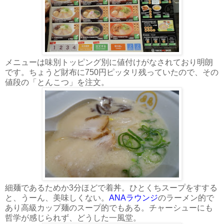
メニューは味別トッピング別に値付けがなされており明朗
です。ちょうど財布に750円ピッタリ残っていたので、その
値段の「とんこつ」を注文。
細麺であるためか3分ほどで着丼。ひとくちスープをすする
と、うーん、美味しくない。
ANAラウンジ
のラーメン的で
あり高級カップ麺のスープ的でもある。チャーシューにも
哲学が感じられず、どうした一風堂。