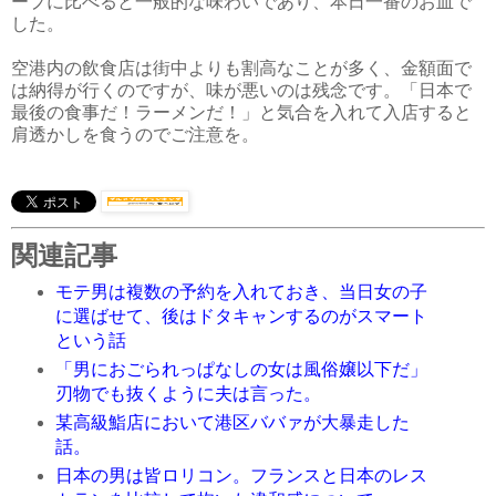
ープに比べると一般的な味わいであり、本日一番のお皿で
した。
空港内の飲食店は街中よりも割高なことが多く、金額面で
は納得が行くのですが、味が悪いのは残念です。「日本で
最後の食事だ！ラーメンだ！」と気合を入れて入店すると
肩透かしを食うのでご注意を。
関連記事
モテ男は複数の予約を入れておき、当日女の子
に選ばせて、後はドタキャンするのがスマート
という話
「男におごられっぱなしの女は風俗嬢以下だ」
刃物でも抜くように夫は言った。
某高級鮨店において港区ババァが大暴走した
話。
日本の男は皆ロリコン。フランスと日本のレス