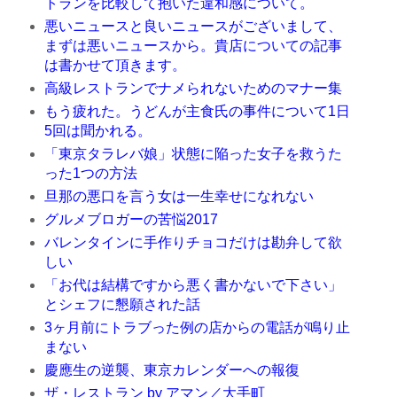
トランを比較して抱いた違和感について。
悪いニュースと良いニュースがございまして、
まずは悪いニュースから。貴店についての記事
は書かせて頂きます。
高級レストランでナメられないためのマナー集
もう疲れた。うどんが主食氏の事件について1日
5回は聞かれる。
「東京タラレバ娘」状態に陥った女子を救うた
った1つの方法
旦那の悪口を言う女は一生幸せになれない
グルメブロガーの苦悩2017
バレンタインに手作りチョコだけは勘弁して欲
しい
「お代は結構ですから悪く書かないで下さい」
とシェフに懇願された話
3ヶ月前にトラブった例の店からの電話が鳴り止
まない
慶應生の逆襲、東京カレンダーへの報復
ザ・レストラン by アマン／大手町