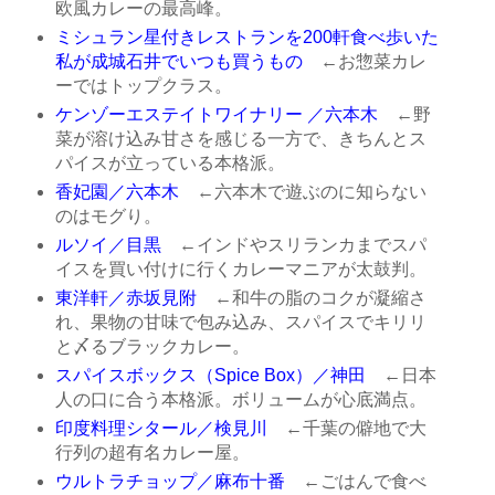
欧風カレーの最高峰。
ミシュラン星付きレストランを200軒食べ歩いた
私が成城石井でいつも買うもの
←お惣菜カレ
ーではトップクラス。
ケンゾーエステイトワイナリー ／六本木
←野
菜が溶け込み甘さを感じる一方で、きちんとス
パイスが立っている本格派。
香妃園／六本木
←六本木で遊ぶのに知らない
のはモグり。
ルソイ／目黒
←インドやスリランカまでスパ
イスを買い付けに行くカレーマニアが太鼓判。
東洋軒／赤坂見附
←和牛の脂のコクが凝縮さ
れ、果物の甘味で包み込み、スパイスでキリリ
と〆るブラックカレー。
スパイスボックス（Spice Box）／神田
←日本
人の口に合う本格派。ボリュームが心底満点。
印度料理シタール／検見川
←千葉の僻地で大
行列の超有名カレー屋。
ウルトラチョップ／麻布十番
←ごはんで食べ