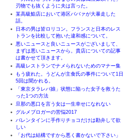
刃物でも抜くように夫は言った。
某高級鮨店において港区ババァが大暴走した
話。
日本の男は皆ロリコン。フランスと日本のレス
トランを比較して抱いた違和感について。
悪いニュースと良いニュースがございまして、
まずは悪いニュースから。貴店についての記事
は書かせて頂きます。
高級レストランでナメられないためのマナー集
もう疲れた。うどんが主食氏の事件について1日
5回は聞かれる。
「東京タラレバ娘」状態に陥った女子を救うた
った1つの方法
旦那の悪口を言う女は一生幸せになれない
グルメブロガーの苦悩2017
バレンタインに手作りチョコだけは勘弁して欲
しい
「お代は結構ですから悪く書かないで下さい」