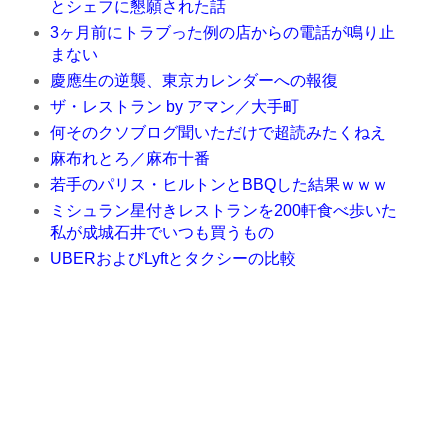
とシェフに懇願された話
3ヶ月前にトラブった例の店からの電話が鳴り止
まない
慶應生の逆襲、東京カレンダーへの報復
ザ・レストラン by アマン／大手町
何そのクソブログ聞いただけで超読みたくねえ
麻布れとろ／麻布十番
若手のパリス・ヒルトンとBBQした結果ｗｗｗ
ミシュラン星付きレストランを200軒食べ歩いた
私が成城石井でいつも買うもの
UBERおよびLyftとタクシーの比較