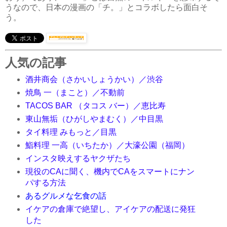
うなので、日本の漫画の「チ。」とコラボしたら面白そ
う。
人気の記事
酒井商会（さかいしょうかい）／渋谷
焼鳥 一（まこと）／不動前
TACOS BAR （タコス バー）／恵比寿
東山無垢（ひがしやまむく）／中目黒
タイ料理 みもっと／目黒
鮨料理 一高（いちたか）／大濠公園（福岡）
インスタ映えするヤクザたち
現役のCAに聞く、機内でCAをスマートにナン
パする方法
あるグルメな乞食の話
イケアの倉庫で絶望し、アイケアの配送に発狂
した