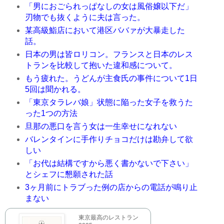
「男におごられっぱなしの女は風俗嬢以下だ」
刃物でも抜くように夫は言った。
某高級鮨店において港区ババァが大暴走した
話。
日本の男は皆ロリコン。フランスと日本のレス
トランを比較して抱いた違和感について。
もう疲れた。うどんが主食氏の事件について1日
5回は聞かれる。
「東京タラレバ娘」状態に陥った女子を救うた
った1つの方法
旦那の悪口を言う女は一生幸せになれない
バレンタインに手作りチョコだけは勘弁して欲
しい
「お代は結構ですから悪く書かないで下さい」
とシェフに懇願された話
3ヶ月前にトラブった例の店からの電話が鳴り止
まない
東京最高のレストラン