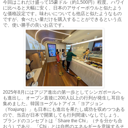
今回はこれだけ盛って15豪ドル（約1,500円）程度。ハワイ
に比べると大幅に安く、日本のアサイーボウルと似たよう
な価格設定です。味わいについても他店と似たようなもの
ですが、食べたい量だけを購入することができるという点
で、使い勝手の良いお店です。
2025年8月にはアジア進出の第一歩としてシンガポールへ
も進出し、オープン直後に200人以上の行列が発生し耳目を
集めました。韓国ヨーグルトアイス「ヨアジョン
（Yoajung）」も日本にも進出を果たし成功を収めつつある
ので、当店が日本で開業しても行列間違いなしでしょう。
ブランドのコンセプトは「Share the Chi」（チを分かち合
おう）であり、「Chi」とは自然のエネルギーを意味するそ