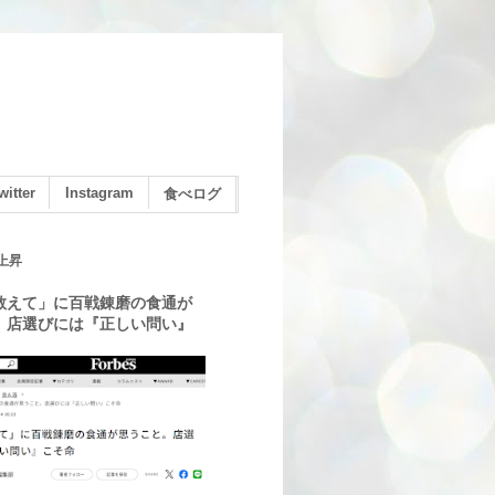
witter
Instagram
食べログ
上昇
教えて」に百戦錬磨の食通が
。店選びには『正しい問い』