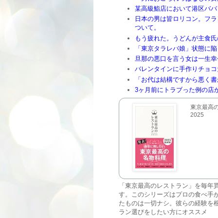
某高級鮨店において港区ババ
日本の男は皆ロリコン。フラ
ついて。
もう疲れた。うどんが主食氏
「東京タラレバ娘」状態に陥
旦那の悪口を言う女は一生幸
バレンタインに手作りチョコ
「お代は結構ですから悪く書
3ヶ月前にトラブった例の店
東京最高
2025
「東京最高のレストラン」を毎年
す。このシリーズはプロの食べ手
たものは一切ナシ。彼らの経験を
ラン選びをしたい方にオススメ