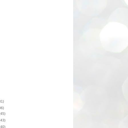
31)
06)
(45)
(43)
(40)