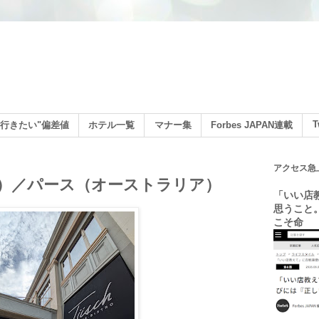
ン
T
行きたい"偏差値
ホテル一覧
マナー集
Forbes JAPAN連載
アクセス急
シュ）／パース（オーストラリア）
「いい店
思うこと
こそ命