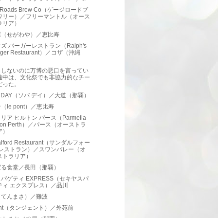
 Roads Brew Co（ゲージロードブ
ワリー）／フリーマントル（オース
ラリア）
屋（せがわや）／恵比寿
ズ バーガーレストラン（Ralph's
rger Restaurant）／コザ（沖縄
）
もしないのに万博の悪口を言ってい
連中は、文化祭でも非協力的なチー
だった。
A DAY（ソバ デイ）／大道（那覇）
（le pont）／恵比寿
リア ヒルトン パース（Parmelia
lton Perth）／パース（オーストラ
ア）
alford Restaurant（サンダルフォー
 レストラン）／スワンバレー（オ
ストラリア）
ばる食堂／長田（那覇）
パゲティ EXPRESS（セキヤスパ
ティ エクスプレス）／品川
（てんまさ）／難波
gent（タンジェント）／外苑前