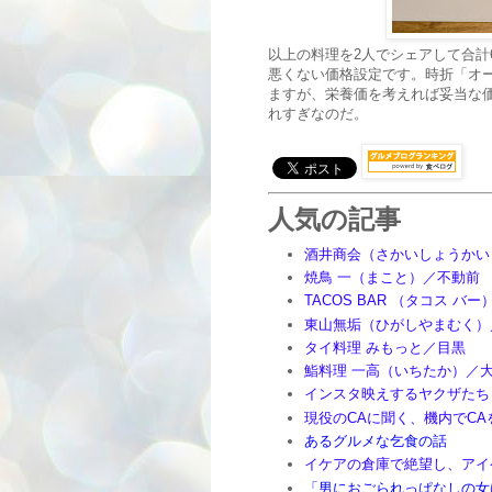
以上の料理を2人でシェアして合計
悪くない価格設定です。時折「オ
ますが、栄養価を考えれば妥当な
れすぎなのだ。
人気の記事
酒井商会（さかいしょうかい
焼鳥 一（まこと）／不動前
TACOS BAR （タコス バ
東山無垢（ひがしやまむく）
タイ料理 みもっと／目黒
鮨料理 一高（いちたか）／
インスタ映えするヤクザたち
現役のCAに聞く、機内でC
あるグルメな乞食の話
イケアの倉庫で絶望し、アイ
「男におごられっぱなしの女