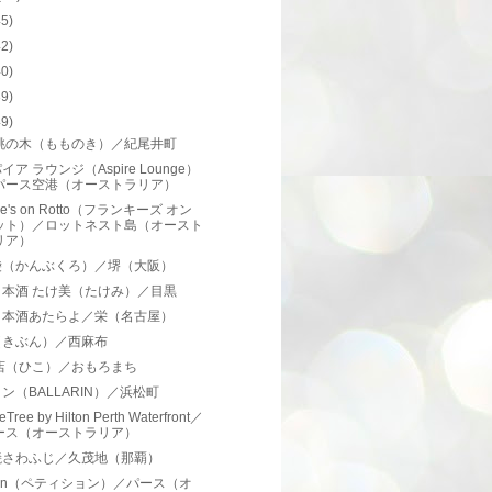
45)
42)
40)
39)
49)
 桃の木（もものき）／紀尾井町
イア ラウンジ（Aspire Lounge）
パース空港（オーストラリア）
kie's on Rotto（フランキーズ オン
ット）／ロットネスト島（オースト
リア）
袋（かんぶくろ）／堺（大阪）
日本酒 たけ美（たけみ）／目黒
日本酒あたらよ／栄（名古屋）
（きぶん）／西麻布
本店（ひこ）／おもろまち
ン（BALLARIN）／浜松町
eTree by Hilton Perth Waterfront／
ース（オーストラリア）
焼さわふじ／久茂地（那覇）
ition（ペティション）／パース（オ