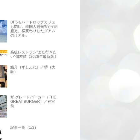
DFSもハードロックカフェ
も閉店。韓国人観光客が7割
超え。様変わりしたグアム
のリアル。
高級レストラン"また行きた
い"偏差値【2026年最新版】
鮨舟（すしふね）／堺（大
阪）
ザ グレートバーガー（THE
GREAT BURGER）／神宮
前
記事一覧（1/3）