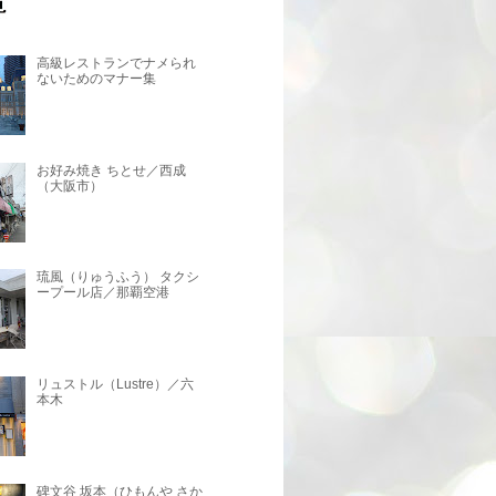
高級レストランでナメられ
ないためのマナー集
お好み焼き ちとせ／西成
（大阪市）
琉風（りゅうふう） タクシ
ープール店／那覇空港
リュストル（Lustre）／六
本木
碑文谷 坂本（ひもんや さか