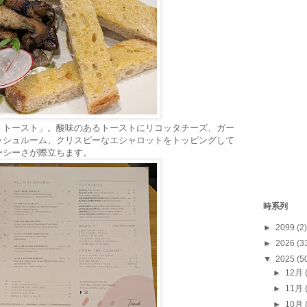
・トースト」。酸味のあるトーストにリコッタチーズ、ガー
ッシュルーム、クリスピーなエシャロットをトッピングして
ーシーさが際立ちます。
時系列
►
2099
(2)
►
2026
(3
▼
2025
(5
►
12月
►
11月
►
10月