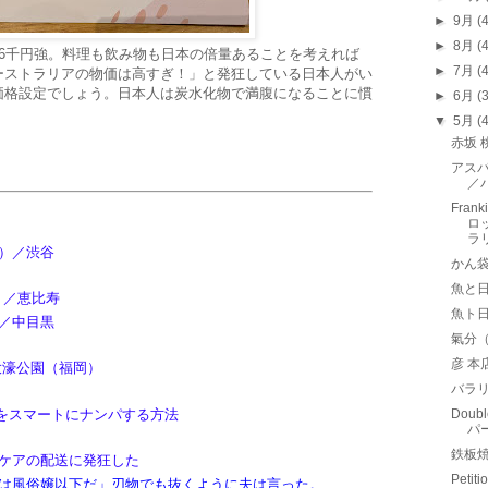
►
9月
(
►
8月
(
6千円強。料理も飲み物も日本の倍量あることを考えれば
►
7月
(
ーストラリアの物価は高すぎ！」と発狂している日本人がい
価格設定でしょう。日本人は炭水化物で満腹になることに慣
►
6月
(
▼
5月
(
赤坂
アスパ
／
Fran
ロ
ラ
）／渋谷
かん
魚と
ー）／恵比寿
魚ト
／中目黒
氣分
彦 
大濠公園（福岡）
バラリ
Aをスマートにナンパする方法
Doubl
パ
鉄板
ケアの配送に発狂した
Pet
は風俗嬢以下だ」刃物でも抜くように夫は言った。