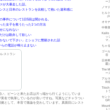
ー
ァが大暴走した話。
ノマド
ンスと日本のレストランを比較して抱いた違和感に
ヒル
（Hi
の事件について1日5回は聞かれる。
オキ
った女子を救うたった1つの方法
中華
せになれない
Kail
だけは勘弁して欲しい
ッ
かないで下さい」とシェフに懇願された話
マ..
からの電話が鳴り止まない
ちゃ
ゴール
のレストラン
谷
日本
覇
The 
ー
アルマ
RI
Tii
ト
買い、ピーンと来たお店は片っ端から行くようにしていま
セント
が実名で執筆しているのが良いですね。写真などチャラつい
GR
根拠として、本音で激論を交わしています。真面目にレスト
Mount
ト