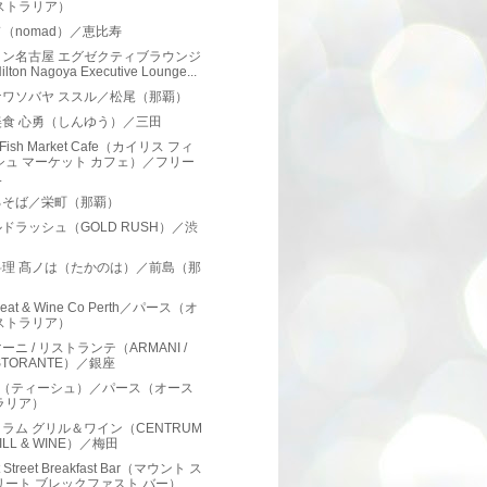
ストラリア）
（nomad）／恵比寿
トン名古屋 エグゼクティブラウンジ
lton Nagoya Executive Lounge...
ナワソバヤ ススル／松尾（那覇）
美食 心勇（しんゆう）／三田
is Fish Market Cafe（カイリス フィ
シュ マーケット カフェ）／フリー
.
るそば／栄町（那覇）
ドラッシュ（GOLD RUSH）／渋
料理 髙ノは（たかのは）／前島（那
）
Meat & Wine Co Perth／パース（オ
ストラリア）
ーニ / リストランテ（ARMANI /
STORANTE）／銀座
sch（ティーシュ）／パース（オース
ラリア）
ラム グリル＆ワイン（CENTRUM
ILL & WINE）／梅田
 Street Breakfast Bar（マウント ス
リート ブレックファスト バー）...