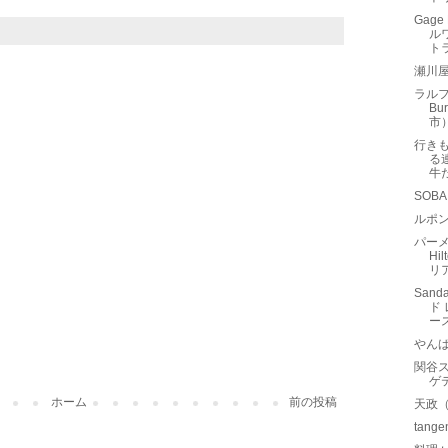
Gage
ル
ト
瀬川
ラルフ
Bu
市
行き
る
牛
SOB
ルポン
パーメ
Hi
リ
Sand
ド
ー
やん
関谷ス
ゲ
ホーム
前の投稿
天政
tan