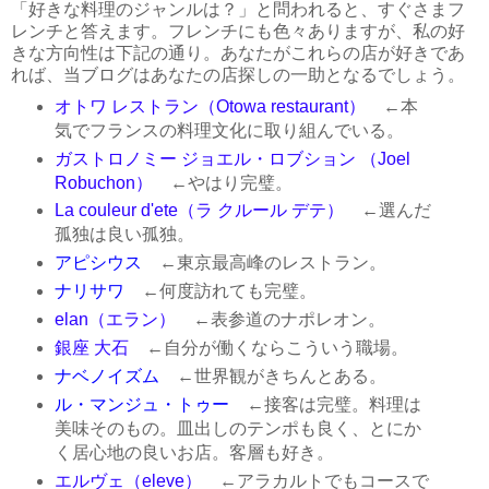
「好きな料理のジャンルは？」と問われると、すぐさまフ
レンチと答えます。フレンチにも色々ありますが、私の好
きな方向性は下記の通り。あなたがこれらの店が好きであ
れば、当ブログはあなたの店探しの一助となるでしょう。
オトワ レストラン（Otowa restaurant）
←本
気でフランスの料理文化に取り組んでいる。
ガストロノミー ジョエル・ロブション （Joel
Robuchon）
←やはり完璧。
La couleur d'ete（ラ クルール デテ）
←選んだ
孤独は良い孤独。
アピシウス
←東京最高峰のレストラン。
ナリサワ
←何度訪れても完璧。
elan（エラン）
←表参道のナポレオン。
銀座 大石
←自分が働くならこういう職場。
ナベノイズム
←世界観がきちんとある。
ル・マンジュ・トゥー
←接客は完璧。料理は
美味そのもの。皿出しのテンポも良く、とにか
く居心地の良いお店。客層も好き。
エルヴェ（eleve）
←アラカルトでもコースで