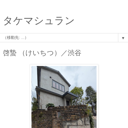
タケマシュラン
▼
啓蟄 （けいちつ）／渋谷