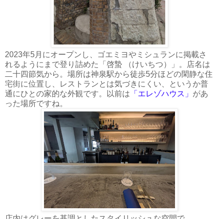
2023年5月にオープンし、ゴエミヨやミシュランに掲載さ
れるようにまで登り詰めた「啓蟄 （けいちつ）」。店名は
二十四節気から。場所は神泉駅から徒歩5分ほどの閑静な住
宅街に位置し、レストランとは気づきにくい、というか普
通にひとの家的な外観です。以前は
「エレゾハウス」
があ
った場所ですね。
店内はグレーを基調としたスタイリッシュな空間で