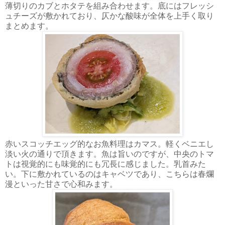
薄切りのカブとホタテを組み合わせます。底にはフレッシ
ュチーズが敷かれており、仄かな酸味が全体を上手く取り
まとめます。
赤いスコッチエッグ的なお魚料理はカマス。軽くベニエし
淡い火の通りで頂きます。魚は旨いのですが、中央のトマ
トは視覚的にも味覚的にも冗長に感じました。乳首みた
い。下に敷かれているのはキャベツであり、こちらは春爛
漫といった甘さで心和みます。