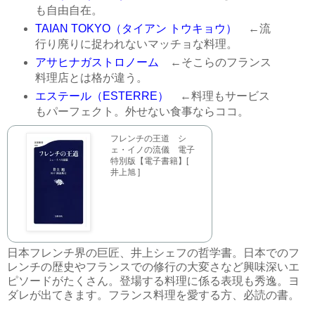
も自由自在。
TAIAN TOKYO（タイアン トウキョウ）
←流
行り廃りに捉われないマッチョな料理。
アサヒナガストロノーム
←そこらのフランス
料理店とは格が違う。
エステール（ESTERRE）
←料理もサービス
もパーフェクト。外せない食事ならココ。
フレンチの王道 シ
ェ・イノの流儀 電子
特別版【電子書籍】[
井上旭 ]
日本フレンチ界の巨匠、井上シェフの哲学書。日本でのフ
レンチの歴史やフランスでの修行の大変さなど興味深いエ
ピソードがたくさん。登場する料理に係る表現も秀逸。ヨ
ダレが出てきます。フランス料理を愛する方、必読の書。