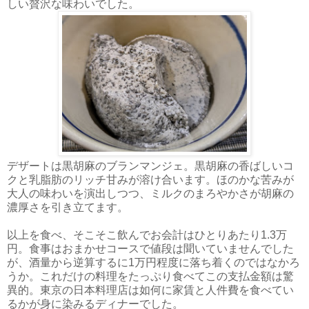
しい贅沢な味わいでした。
デザートは黒胡麻のブランマンジェ。黒胡麻の香ばしいコ
クと乳脂肪のリッチ甘みが溶け合います。ほのかな苦みが
大人の味わいを演出しつつ、ミルクのまろやかさが胡麻の
濃厚さを引き立てます。
以上を食べ、そこそこ飲んでお会計はひとりあたり1.3万
円。食事はおまかせコースで値段は聞いていませんでした
が、酒量から逆算するに1万円程度に落ち着くのではなかろ
うか。これだけの料理をたっぷり食べてこの支払金額は驚
異的。東京の日本料理店は如何に家賃と人件費を食べてい
るかが身に染みるディナーでした。