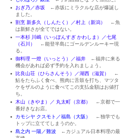
おぎ乃／赤坂
←赤坂にミラクルな店が爆誕し
ました。
割烹 新多久（しんたく）／村上（新潟）
←魚
は新鮮さが全てではない。
一本杉 川嶋（いっぽんすぎ かわしま）／七尾
（石川）
←能登半島にゴールデンルーキー現
る。
御料理 一燈（いっとう）／福井
←福井に来る
機会があれば必ず予約を入れましょう。
比良山荘（ひらさんそう）／湖西（滋賀）
←
鮎をたらふく食べ、熊肉に舌鼓を打ち、マツタ
ケをザルのように食べてこの支払金額はお値打
ち。
木山（きやま）／ 丸太町（京都）
←京都で一
番好きなお店。
カモシヤ クスモト／福島（大阪）
←独学でも
トップに立ててしまうのか。
島之内 一陽／難波
←カジュアル日本料理の最