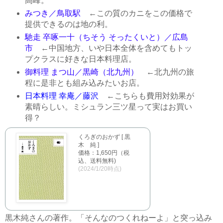
高峰。
みつき／鳥取駅
←この質のカニをこの価格で
提供できるのは地の利。
馳走 卒啄一十（ちそう そったくいと）／広島
市
←中国地方、いや日本全体を含めてもトッ
プクラスに好きな日本料理店。
御料理 まつ山／黒崎（北九州）
←北九州の旅
程に是非とも組み込みたいお店。
日本料理 幸庵／藤沢
←こちらも費用対効果が
素晴らしい。ミシュラン三ツ星って実はお買い
得？
くろぎのおかず [ 黒
木 純 ]
価格：1,650円（税
込、送料無料)
(2024/1/20時点)
黒木純さんの著作。「そんなのつくれねーよ」と突っ込み