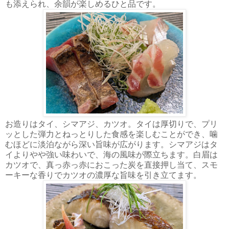
も添えられ、余韻が楽しめるひと品です。
お造りはタイ、シマアジ、カツオ。タイは厚切りで、プリ
ッとした弾力とねっとりした食感を楽しむことができ、噛
むほどに淡泊ながら深い旨味が広がります。シマアジはタ
イよりやや強い味わいで、海の風味が際立ちます。白眉は
カツオで、真っ赤っ赤におこった炭を直接押し当て、スモ
ーキーな香りでカツオの濃厚な旨味を引き立てます。