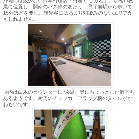
沖縄には数少ない日本料理店「料理 いしみね」。那覇市松
尾に位置し、開南のバス停のあたり。県庁前駅から歩いて
15分ほどを要し、観光客にはあまり馴染みのないエリアか
もしれません。
店内は白木のカウンターに7-8席。奥にちょっとした個室も
あるようです。厨房のチェッカーフラッグ柄のタイルがか
わちいです。