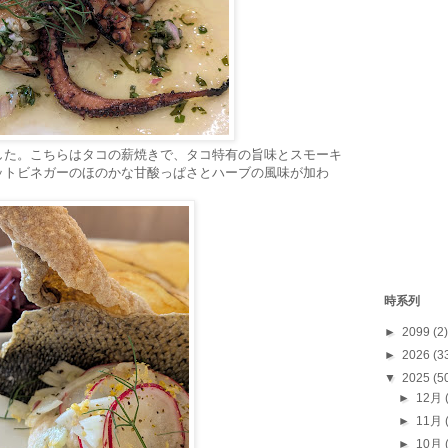
した。こちらはタコの薪焼きで、タコ特有の旨味とスモーキ
ットビネガーのほのかな甘酸っぱさとハーブの風味が加わ
時系列
►
2099
(2)
►
2026
(3
▼
2025
(5
►
12月
►
11月
►
10月