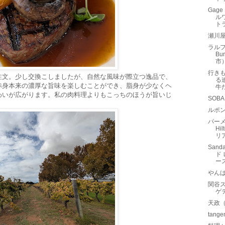
Gage
ル
ト
瀬川
ラルフ
Bu
市
行き
注文。少し交換こしましたが、自然な風味が際立つ逸品で、
る
赤身本来の濃厚な旨味を楽しむことができ、脂身が少なくヘ
牛
わいが広がります。私の肉料理よりもこっちのほうが旨いじ
SOB
ルポン
パーメ
Hi
リ
Sand
ド
ー
やん
関谷ス
ゲ
天政
tan