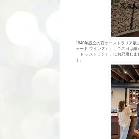
1840年設立の西オーストラリア最古か
ォード ワインズ）」。この日は醸造所に併
ード レストラン）」にお邪魔しま
す。