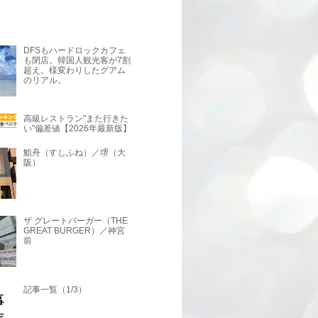
DFSもハードロックカフェ
も閉店。韓国人観光客が7割
超え。様変わりしたグアム
のリアル。
高級レストラン"また行きた
い"偏差値【2026年最新版】
鮨舟（すしふね）／堺（大
阪）
ザ グレートバーガー（THE
GREAT BURGER）／神宮
前
記事一覧（1/3）