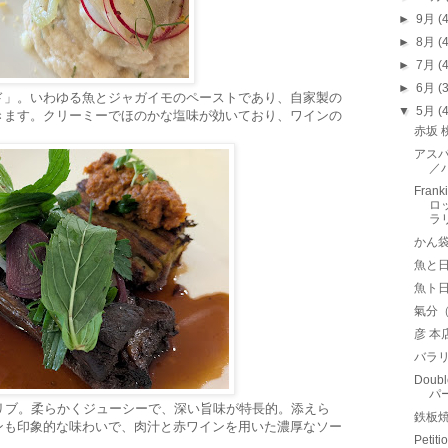
►
9月
(
►
8月
(
►
7月
(
►
6月
(
ド」。いわゆる魚とジャガイモのペーストであり、自家製の
▼
5月
(
きます。クリーミーでほのかな塩味が効いており、ワインの
赤坂
アスパ
／
Fran
ロ
ラ
かん
魚と
魚ト
氣分
彦 
バラリ
Doubl
パ
リブ。柔らかくジューシーで、深い旨味が特長的。添えら
鉄板
ンも印象的な味わいで、肉汁と赤ワインを用いた濃厚なソー
Pet