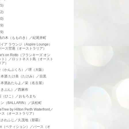
45)
42)
40)
39)
49)
 桃の木（もものき）／紀尾井町
イア ラウンジ（Aspire Lounge）
パース空港（オーストラリア）
kie's on Rotto（フランキーズ オン
ット）／ロットネスト島（オースト
リア）
袋（かんぶくろ）／堺（大阪）
日本酒 たけ美（たけみ）／目黒
日本酒あたらよ／栄（名古屋）
（きぶん）／西麻布
本店（ひこ）／おもろまち
ン（BALLARIN）／浜松町
eTree by Hilton Perth Waterfront／
ース（オーストラリア）
焼さわふじ／久茂地（那覇）
ition（ペティション）／パース（オ