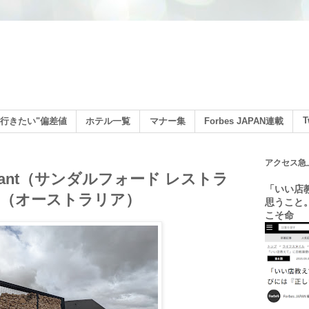
ン
T
行きたい"偏差値
ホテル一覧
マナー集
Forbes JAPAN連載
アクセス急
staurant（サンダルフォード レストラ
「いい店
（オーストラリア）
思うこと
こそ命