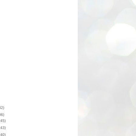
32)
06)
(45)
(43)
(40)