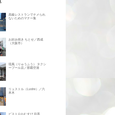
高級レストランでナメられ
ないためのマナー集
お好み焼き ちとせ／西成
（大阪市）
琉風（りゅうふう） タクシ
ープール店／那覇空港
リュストル（Lustre）／六
本木
ビストロおむすび 目黒