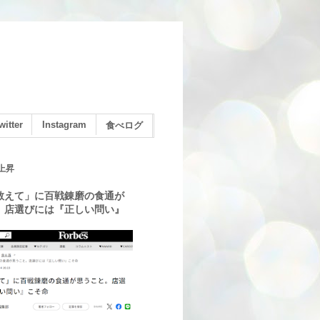
witter
Instagram
食べログ
上昇
教えて」に百戦錬磨の食通が
。店選びには『正しい問い』