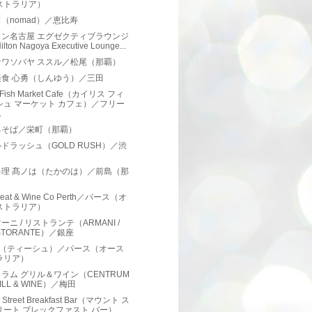
ストラリア）
（nomad）／恵比寿
トン名古屋 エグゼクティブラウンジ
lton Nagoya Executive Lounge...
ナワソバヤ ススル／松尾（那覇）
美食 心勇（しんゆう）／三田
is Fish Market Cafe（カイリス フィ
シュ マーケット カフェ）／フリー
.
るそば／栄町（那覇）
ドラッシュ（GOLD RUSH）／渋
料理 髙ノは（たかのは）／前島（那
）
Meat & Wine Co Perth／パース（オ
ストラリア）
ーニ / リストランテ（ARMANI /
STORANTE）／銀座
sch（ティーシュ）／パース（オース
ラリア）
ラム グリル＆ワイン（CENTRUM
ILL & WINE）／梅田
 Street Breakfast Bar（マウント ス
リート ブレックファスト バー）...