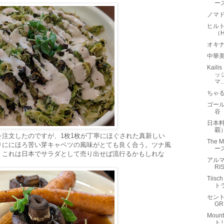
ー
ノマド
ヒル
（Hi
オキ
中華
Kail
ッ
マ..
ちゃ
ゴール
谷
日本
覇
注文したのですが、1枚1枚が丁寧にほぐされた真新しい
The 
りににほろ苦い芽キャベツの風味がとても良く合う。ツナ風
ー
、これは日本でサラダとして売り出せば流行るかもしれな
アルマ
RI
Tii
ト
セント
GR
Mount
ト