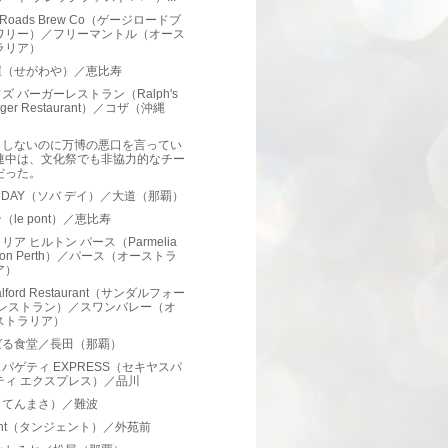
 Roads Brew Co（ゲージロードブ
ワリー）／フリーマントル（オース
ラリア）
屋（せがわや）／恵比寿
ズ バーガーレストラン（Ralph's
rger Restaurant）／コザ（沖縄
）
もしないのに万博の悪口を言ってい
連中は、文化祭でも非協力的なチー
だった。
A DAY（ソバ デイ）／大道（那覇）
（le pont）／恵比寿
リア ヒルトン パース（Parmelia
lton Perth）／パース（オーストラ
ア）
alford Restaurant（サンダルフォー
 レストラン）／スワンバレー（オ
ストラリア）
ばる食堂／長田（那覇）
パゲティ EXPRESS（セキヤスパ
ティ エクスプレス）／品川
（てんまさ）／難波
gent（タンジェント）／外苑前