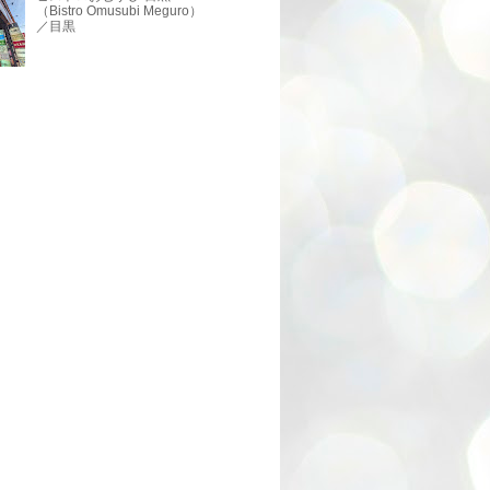
（Bistro Omusubi Meguro）
／目黒