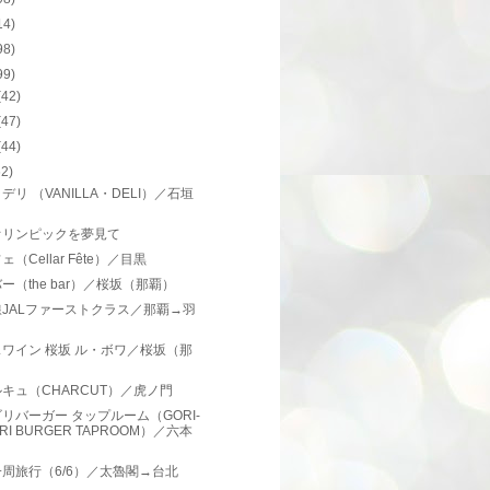
14)
98)
99)
(42)
(47)
(44)
62)
デリ （VANILLA・DELI）／石垣
オリンピックを夢見て
（Cellar Fête）／目黒
ー（the bar）／桜坂（那覇）
JALファーストクラス／那覇→羽
ワイン 桜坂 ル・ボワ／桜坂（那
）
キュ（CHARCUT）／虎ノ門
リバーガー タップルーム（GORI-
RI BURGER TAPROOM）／六本
周旅行（6/6）／太魯閣→台北