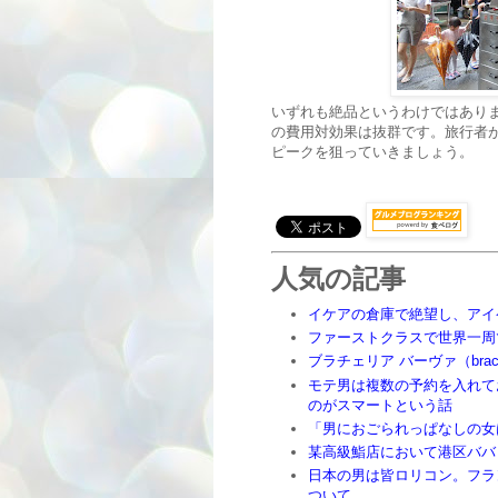
いずれも絶品というわけではありま
の費用対効果は抜群です。旅行者
ピークを狙っていきましょう。
人気の記事
イケアの倉庫で絶望し、アイ
ファーストクラスで世界一周
ブラチェリア バーヴァ（brace
モテ男は複数の予約を入れて
のがスマートという話
「男におごられっぱなしの女
某高級鮨店において港区ババ
日本の男は皆ロリコン。フラ
ついて。