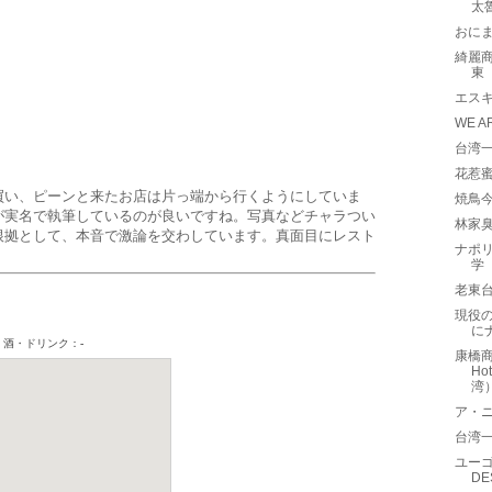
太
おに
綺麗商旅
東
エスキ
WE A
台湾一
花惹蜜
買い、ピーンと来たお店は片っ端から行くようにしていま
焼鳥
が実名で執筆しているのが良いですね。写真などチャラつい
林家
根拠として、本音で激論を交わしています。真面目にレスト
ナポリ
学
老東
現役の
に
康橋商
Ho
湾
ア・ニュ
台湾一
ユーゴ
D