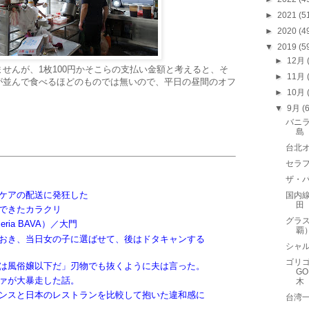
►
2021
(5
►
2020
(4
▼
2019
(5
►
12月
せんが、1枚100円かそこらの支払い金額と考えると、そ
►
11月
が並んで食べるほどのものでは無いので、平日の昼間のオフ
►
10月
▼
9月
(
バニラ
島
台北
セラフェ
ザ・バ
ケアの配送に発狂した
国内線
田
できたカラクリ
グラス
ria BAVA）／大門
覇
おき、当日女の子に選ばせて、後はドタキャンする
シャル
ゴリゴ
は風俗嬢以下だ」刃物でも抜くように夫は言った。
GO
ァが大暴走した話。
木
ンスと日本のレストランを比較して抱いた違和感に
台湾一