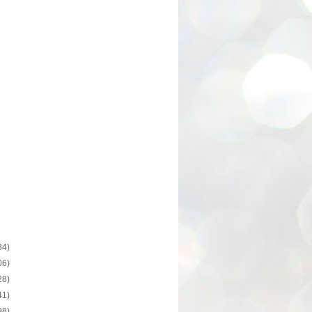
34)
06)
28)
41)
98)