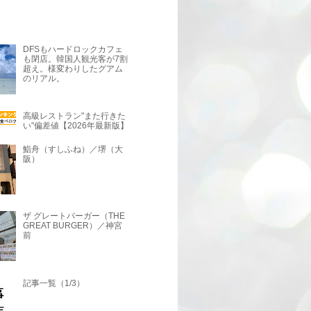
DFSもハードロックカフェ
も閉店。韓国人観光客が7割
超え。様変わりしたグアム
のリアル。
高級レストラン"また行きた
い"偏差値【2026年最新版】
鮨舟（すしふね）／堺（大
阪）
ザ グレートバーガー（THE
GREAT BURGER）／神宮
前
記事一覧（1/3）