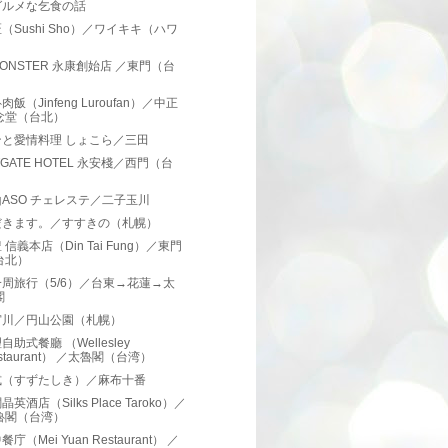
グルメな乞食の話
（Sushi Sho）／ワイキキ（ハワ
）
 MONSTER 永康創始店 ／東門（台
）
飯（Jinfeng Luroufan）／中正
念堂（台北）
ンと愛情料理 しょこら／三田
TGATE HOTEL 永安棧／西門（台
）
ASO チェレステ／二子玉川
だきます。／すすきの（札幌）
 信義本店（Din Tai Fung）／東門
台北）
周旅行（5/6）／台東→花蓮→太
閣
宮川／円山公園（札幌）
自助式餐廳 （Wellesley
staurant） ／太魯閣（台湾）
式（すずたしき）／麻布十番
英酒店（Silks Place Taroko）／
魯閣（台湾）
庁（Mei Yuan Restaurant） ／