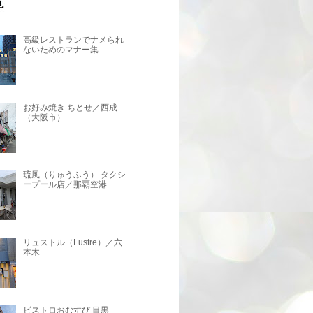
高級レストランでナメられ
ないためのマナー集
お好み焼き ちとせ／西成
（大阪市）
琉風（りゅうふう） タクシ
ープール店／那覇空港
リュストル（Lustre）／六
本木
ビストロおむすび 目黒