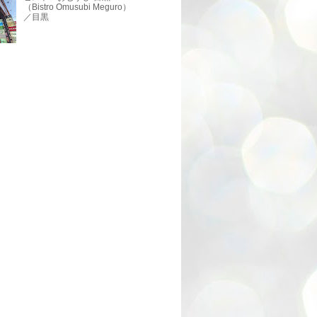
（Bistro Omusubi Meguro）
／目黒