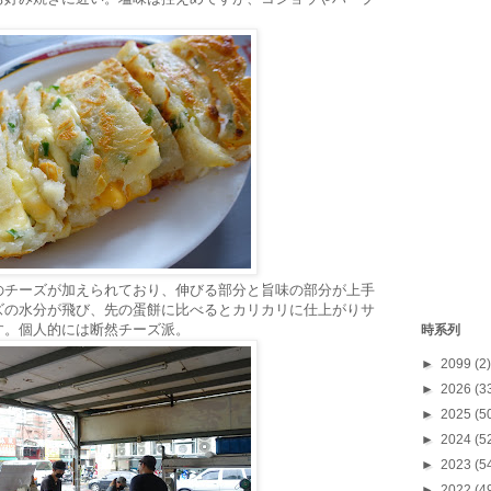
のチーズが加えられており、伸びる部分と旨味の部分が上手
ズの水分が飛び、先の蛋餅に比べるとカリカリに仕上がりサ
す。個人的には断然チーズ派。
時系列
►
2099
(2)
►
2026
(3
►
2025
(5
►
2024
(5
►
2023
(5
►
2022
(4