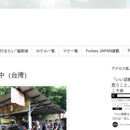
ン
T
行きたい"偏差値
ホテル一覧
マナー集
Forbes JAPAN連載
アクセス急
中（台湾）
「いい店
思うこと
こそ命