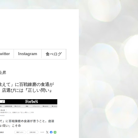
witter
Instagram
食べログ
上昇
教えて」に百戦錬磨の食通が
。店選びには『正しい問い』