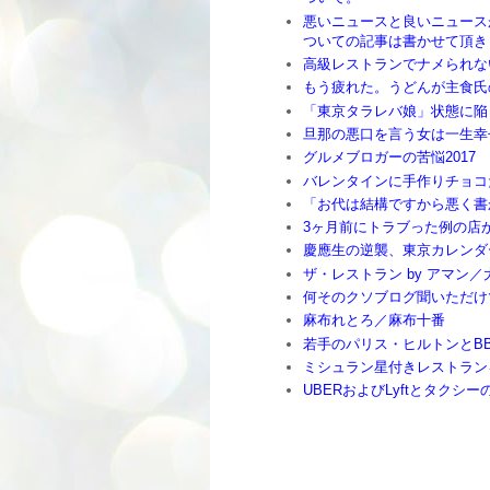
悪いニュースと良いニュース
ついての記事は書かせて頂き
高級レストランでナメられな
もう疲れた。うどんが主食氏
「東京タラレバ娘」状態に陥
旦那の悪口を言う女は一生幸
グルメブロガーの苦悩2017
バレンタインに手作りチョコ
「お代は結構ですから悪く書
3ヶ月前にトラブった例の店
慶應生の逆襲、東京カレンダ
ザ・レストラン by アマン／
何そのクソブログ聞いただけ
麻布れとろ／麻布十番
若手のパリス・ヒルトンとB
ミシュラン星付きレストラン
UBERおよびLyftとタクシー