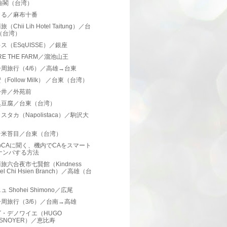
魯閣（台湾）
まる／麻布十番
（Chii Lih Hotel Taitung）／台
（台湾）
ス（ESqUISSE）／銀座
RE THE FARM／溜池山王
周旅行（4/6）／高雄→台東
（Follow Milk） ／台東（台湾）
今井／外苑前
臭豆腐／台東（台湾）
スタカ（Napolistaca）／駒沢大
台米苔目／台東（台湾）
CAに聞く、機内でCAをスマート
ナンパする方法
旅六合夜市七賢館（Kindness
tel Chi Hsien Branch）／高雄（台
）
 Shohei Shimono／広尾
周旅行（3/6）／台南→高雄
・デノワイエ（HUGO
ESNOYER）／恵比寿