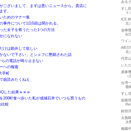
ある
がございまして、まずは悪いニュースから。貴店に
すし匠
ます。
イ
いためのマナー集
ICE
の事件について1日5回は聞かれる。
北
った女子を救うたった1つの方法
金峰魯肉
紀
せになれない
ワイ
WES
だけは勘弁して欲しい
北
かないで下さい」とシェフに懇願された話
代官山
からの電話が鳴り止まない
いた
ーへの報復
鼎泰豊
大手町
（
で超読みたくねえ
台湾一
魯
BQした結果ｗｗｗ
すし
を200軒食べ歩いた私が成城石井でいつも買うもの
衛斯理
の比較
Re
鈴田
太魯閣晶
太
梅園中餐