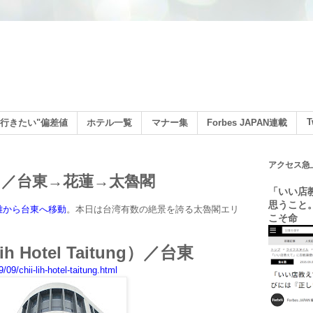
ン
T
行きたい"偏差値
ホテル一覧
マナー集
Forbes JAPAN連載
アクセス急
）／台東→花蓮→太魯閣
「いい店
思うこと
雄から台東へ移動
。本日は台湾有数の絶景を誇る太魯閣エリ
こそ命
Lih Hotel Taitung）／台東
9/chii-lih-hotel-taitung.html