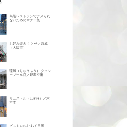
高級レストランでナメられ
ないためのマナー集
お好み焼き ちとせ／西成
（大阪市）
琉風（りゅうふう） タクシ
ープール店／那覇空港
リュストル（Lustre）／六
本木
ビストロおむすび 目黒