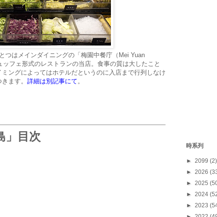
つはメインダイニングの「梅園中餐庁（Mei Yuan
とつはビュッフェ形式のレストランの当店。食事の質は大したこと
イミングによってはホテルだというのに入店まで行列しなけ
つきます。
詳細は別記事にて
。
島」目次
時系列
►
2099
(2)
►
2026
(3
►
2025
(5
►
2024
(5
►
2023
(5
►
2022
(4