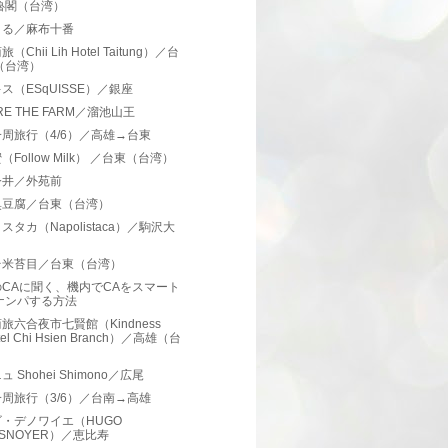
魯閣（台湾）
まる／麻布十番
（Chii Lih Hotel Taitung）／台
（台湾）
ス（ESqUISSE）／銀座
RE THE FARM／溜池山王
周旅行（4/6）／高雄→台東
（Follow Milk） ／台東（台湾）
今井／外苑前
臭豆腐／台東（台湾）
スタカ（Napolistaca）／駒沢大
台米苔目／台東（台湾）
CAに聞く、機内でCAをスマート
ナンパする方法
旅六合夜市七賢館（Kindness
tel Chi Hsien Branch）／高雄（台
）
 Shohei Shimono／広尾
周旅行（3/6）／台南→高雄
・デノワイエ（HUGO
ESNOYER）／恵比寿