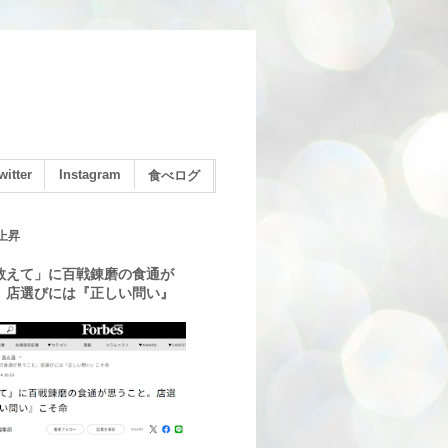
witter
Instagram
食べログ
上昇
教えて」に百戦錬磨の食通が
。店選びには『正しい問い』