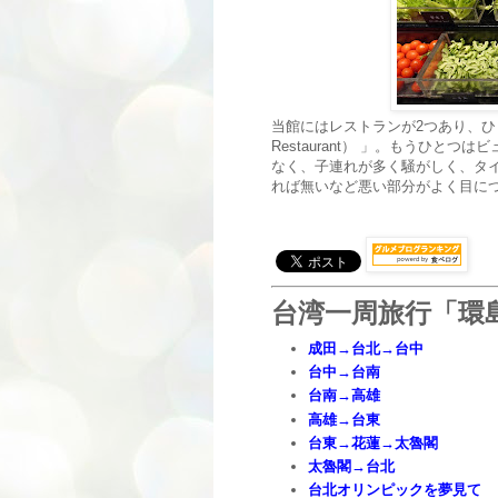
当館にはレストランが2つあり、ひと
Restaurant） 」。もうひ
なく、子連れが多く騒がしく、タ
れば無いなど悪い部分がよく目に
台湾一周旅行「環
成田→台北→台中
台中→台南
台南→高雄
高雄→台東
台東→花蓮→太魯閣
太魯閣→台北
台北オリンピックを夢見て