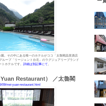
公園。その中にある唯一のホテルがココ「太魯閣晶英酒店
）」。ホテルグループ「リージェント台北」のラグジュアリーブランド
ゾートホテルです。
詳細は別記事にて
。
uan Restaurant） ／太魯閣
/09/mei-yuan-restaurant.html