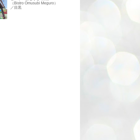
（Bistro Omusubi Meguro）
／目黒