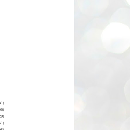
31)
06)
28)
41)
98)