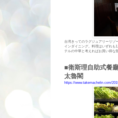
台湾きってのラグジュアリーリゾートホテ
インダイニング。料理はいずれも1
テルの中華と考えればお買い得な
■衛斯理自助式餐廳 （We
太魯閣
https://www.takemachelin.com/2019