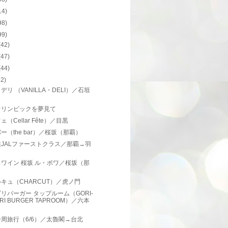
14)
98)
99)
(42)
(47)
(44)
62)
デリ （VANILLA・DELI）／石垣
オリンピックを夢見て
（Cellar Fête）／目黒
ー（the bar）／桜坂（那覇）
JALファーストクラス／那覇→羽
ワイン 桜坂 ル・ボワ／桜坂（那
）
キュ（CHARCUT）／虎ノ門
リバーガー タップルーム（GORI-
RI BURGER TAPROOM）／六本
周旅行（6/6）／太魯閣→台北