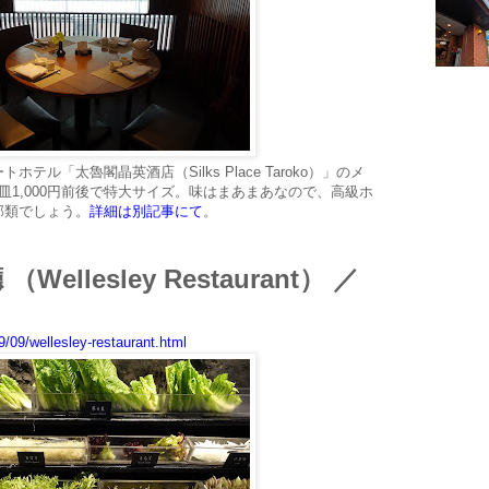
ル「太魯閣晶英酒店（Silks Place Taroko）」のメ
皿1,000円前後で特大サイズ。味はまあまあなので、高級ホ
部類でしょう。
詳細は別記事にて
。
llesley Restaurant） ／
/09/wellesley-restaurant.html