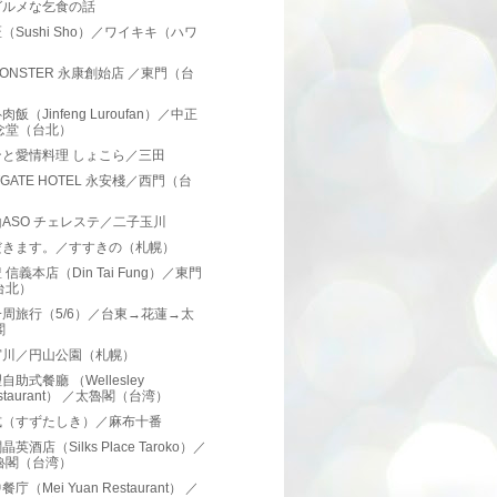
グルメな乞食の話
（Sushi Sho）／ワイキキ（ハワ
）
 MONSTER 永康創始店 ／東門（台
）
飯（Jinfeng Luroufan）／中正
念堂（台北）
ンと愛情料理 しょこら／三田
TGATE HOTEL 永安棧／西門（台
）
ASO チェレステ／二子玉川
だきます。／すすきの（札幌）
 信義本店（Din Tai Fung）／東門
台北）
周旅行（5/6）／台東→花蓮→太
閣
宮川／円山公園（札幌）
自助式餐廳 （Wellesley
staurant） ／太魯閣（台湾）
式（すずたしき）／麻布十番
英酒店（Silks Place Taroko）／
魯閣（台湾）
庁（Mei Yuan Restaurant） ／