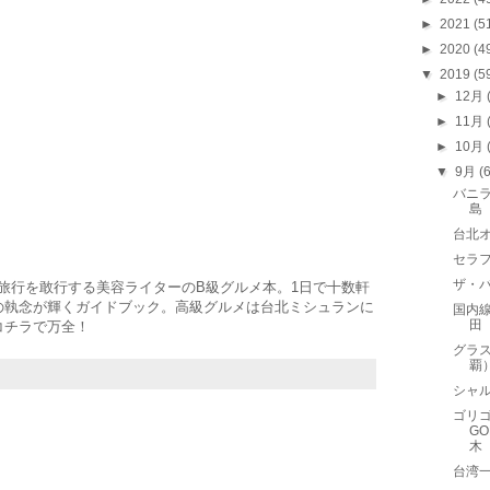
►
2021
(5
►
2020
(4
▼
2019
(5
►
12月
►
11月
►
10月
▼
9月
(
バニラ
島
台北
セラフェ
ザ・バ
湾旅行を敢行する美容ライターのB級グルメ本。1日で十数軒
の執念が輝くガイドブック。高級グルメは台北ミシュランに
国内線
田
コチラで万全！
グラス
覇
シャル
ゴリゴ
GO
木
台湾一