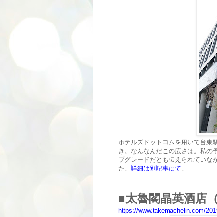
ホテルズドットコムを用いて台東
き。なんなんだこの広さは。私の予
プグレードだとも伝えられていな
た。
詳細は別記事にて
。
■
太魯閣晶英酒店（Sil
https://www.takemachelin.com/2019