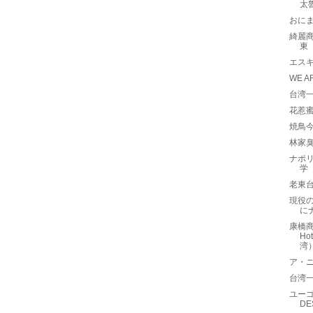
太
おに
綺麗商旅
東
エスキ
WE A
台湾一
花惹蜜
焼鳥
林家
ナポリ
学
老東
現役の
に
康橋商
Ho
湾
ア・ニュ
台湾一
ユーゴ
D