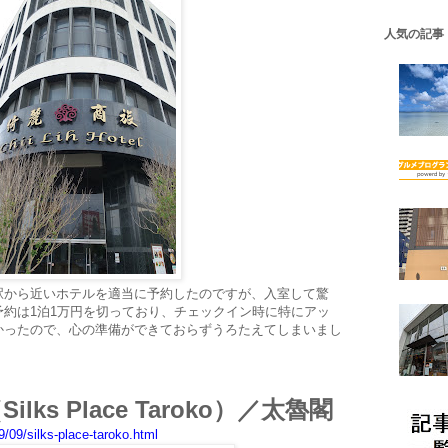
人気の記事
駅から近いホテルを適当に予約したのですが、入室して驚
約は1泊1万円を切っており、チェックイン時に特にアッ
かったので、心の準備ができておらずうろたえてしまいまし
ks Place Taroko）／太魯閣
/09/silks-place-taroko.html