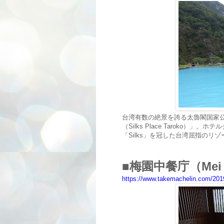
台湾有数の絶景を誇る太魯閣国家
（Silks Place Taroko
「Silks」を冠した台湾屈指のリ
■梅園中餐庁（Mei Y
https://www.takemachelin.com/2019