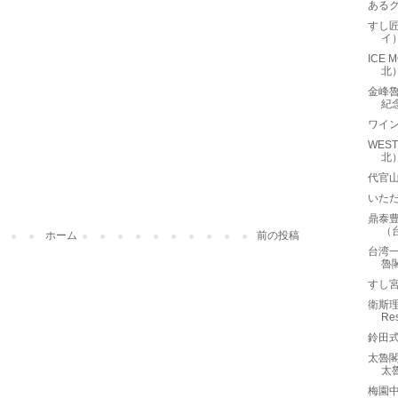
ある
すし匠
イ
ICE
北
金峰魯肉
紀
ワイ
WES
北
代官山
いた
鼎泰豊
（
ホーム
前の投稿
台湾一
魯
すし
衛斯理
Re
鈴田
太魯閣晶
太
梅園中餐