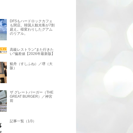
DFSもハードロックカフェ
も閉店。韓国人観光客が7割
超え。様変わりしたグアム
のリアル。
高級レストラン"また行きた
い"偏差値【2026年最新版】
鮨舟（すしふね）／堺（大
阪）
ザ グレートバーガー（THE
GREAT BURGER）／神宮
前
記事一覧（1/3）