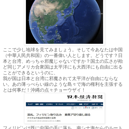
ここで少し地球を見てみましょう。そして今あなたは中国
（中華人民共和国）の一番偉い人とします。どうです？日
本と台湾、めっちゃ邪魔じゃないですか？国土の広さが殆
ど同じアメリカ合衆国は太平洋にも大西洋にも自由に出る
ことができるというのに、
我が国は日本と台湾に邪魔されて太平洋が自由にならな
い。あの薄っぺらい線のような島々で海の権利を主張する
とは何事だ！沖縄の点々チョーウザイ！
フィリピンは既に中国の手に落ち、南シナ海からのルート