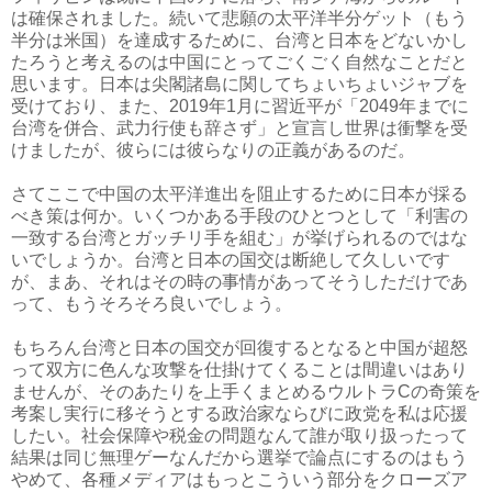
は確保されました。続いて悲願の太平洋半分ゲット（もう
半分は米国）を達成するために、台湾と日本をどないかし
たろうと考えるのは中国にとってごくごく自然なことだと
思います。日本は尖閣諸島に関してちょいちょいジャブを
受けており、また、2019年1月に習近平が「2049年までに
台湾を併合、武力行使も辞さず」と宣言し世界は衝撃を受
けましたが、彼らには彼らなりの正義があるのだ。
さてここで中国の太平洋進出を阻止するために日本が採る
べき策は何か。いくつかある手段のひとつとして「利害の
一致する台湾とガッチリ手を組む」が挙げられるのではな
いでしょうか。台湾と日本の国交は断絶して久しいです
が、まあ、それはその時の事情があってそうしただけであ
って、もうそろそろ良いでしょう。
もちろん台湾と日本の国交が回復するとなると中国が超怒
って双方に色んな攻撃を仕掛けてくることは間違いはあり
ませんが、そのあたりを上手くまとめるウルトラCの奇策を
考案し実行に移そうとする政治家ならびに政党を私は応援
したい。社会保障や税金の問題なんて誰が取り扱ったって
結果は同じ無理ゲーなんだから選挙で論点にするのはもう
やめて、各種メディアはもっとこういう部分をクローズア