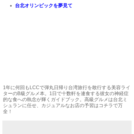
台北オリンピックを夢見て
1年に何回もLCCで弾丸日帰り台湾旅行を敢行する美容ライ
ターのB級グルメ本。1日で十数軒を連食する彼女の神経症
的な食への執念が輝くガイドブック。高級グルメは台北ミ
シュランに任せ、カジュアルなお店の予習はコチラで万
全！