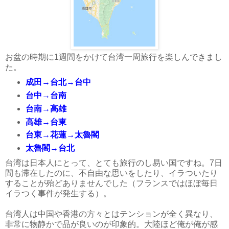
お盆の時期に1週間をかけて台湾一周旅行を楽しんできまし
た。
成田→台北→台中
台中→台南
台南→高雄
高雄→台東
台東→花蓮→太魯閣
太魯閣→台北
台湾は日本人にとって、とても旅行のし易い国ですね。7日
間も滞在したのに、不自由な思いをしたり、イラついたり
することが殆どありませんでした（フランスではほぼ毎日
イラつく事件が発生する）。
台湾人は中国や香港の方々とはテンションが全く異なり、
非常に物静かで品が良いのが印象的。大陸ほど俺が俺が感