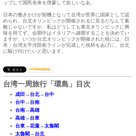
ップして国民全体を啓蒙して欲しいなあ。
日本の働きかけが契機となって台湾が世界に国家として認
められ、台北オリンピックが開催されるに至るだなんて素
敵じゃないですか。私はどうしても東京オリンピックに興
味を持てず、会期中はイタリアへ疎開することを決めてい
ますが、いつか台北オリンピックが開催された暁には、日
本・台湾太平洋防衛ラインが完成した祝杯をあげに、台北
に駆け付けたいと思います。
台湾一周旅行「環島」目次
成田→台北→台中
台中→台南
台南→高雄
高雄→台東
台東→花蓮→太魯閣
太魯閣→台北