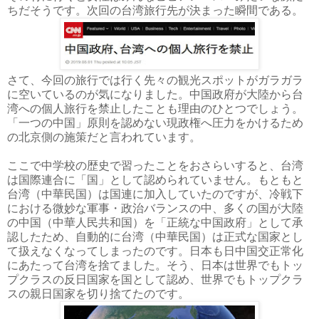
ちだそうです。次回の台湾旅行先が決まった瞬間である。
さて、今回の旅行では行く先々の観光スポットがガラガラ
に空いているのが気になりました。中国政府が大陸から台
湾への個人旅行を禁止したことも理由のひとつでしょう。
「一つの中国」原則を認めない現政権へ圧力をかけるため
の北京側の施策だと言われています。
ここで中学校の歴史で習ったことをおさらいすると、台湾
は国際連合に「国」として認められていません。もともと
台湾（中華民国）は国連に加入していたのですが、冷戦下
における微妙な軍事・政治バランスの中、多くの国が大陸
の中国（中華人民共和国）を「正統な中国政府」として承
認したため、自動的に台湾（中華民国）は正式な国家とし
て扱えなくなってしまったのです。日本も日中国交正常化
にあたって台湾を捨てました。そう、日本は世界でもトッ
プクラスの反日国家を国として認め、世界でもトップクラ
スの親日国家を切り捨てたのです。