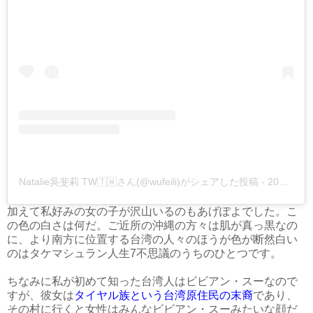
Natalie吳斐莉 TW🇹🇼さん(@wufeili)がシェアした投稿
-
2019年 8月月8日午前5時16分PDT
加えて私好みの女の子が沢山いるのもあげぽよでした。こ
の色の白さは何だ。ご近所の沖縄の方々は肌が真っ黒なの
に、より南方に位置する台湾の人々のほうが色が断然白い
のはタケマシュラン人生7不思議のうちのひとつです。
ちなみに私が初めて知った台湾人はビビアン・スーなので
すが、彼女は
タイヤル族という台湾原住民の末裔
であり、
その村に行くと女性はみんなビビアン・スーみたいな顔だ