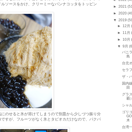
メルソースをかけ、クリーミーなパンナコッタをトッピン
►
2021
(5
►
2020
(4
▼
2019
(5
►
12月
►
11月
►
10月
▼
9月
(
バニラ
島
台北
セラフェ
ザ・バ
国内線
田
グラス
覇
シャル
ゴリゴ
気にのせると氷が溶けてしまうので別皿から少しづつ振り分
GO
像ですが、フルーツがなく氷とタピオカだけなので、パクパ
木
台湾一