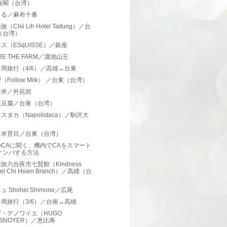
魯閣（台湾）
まる／麻布十番
（Chii Lih Hotel Taitung）／台
（台湾）
ス（ESqUISSE）／銀座
RE THE FARM／溜池山王
周旅行（4/6）／高雄→台東
（Follow Milk） ／台東（台湾）
今井／外苑前
臭豆腐／台東（台湾）
スタカ（Napolistaca）／駒沢大
台米苔目／台東（台湾）
CAに聞く、機内でCAをスマート
ナンパする方法
旅六合夜市七賢館（Kindness
tel Chi Hsien Branch）／高雄（台
）
 Shohei Shimono／広尾
周旅行（3/6）／台南→高雄
・デノワイエ（HUGO
ESNOYER）／恵比寿