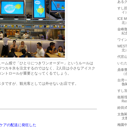
ある
すし匠
イ
ICE
北
金峰魯肉
紀
ワイ
WES
北
代官山
ューム感で「ひとりにつきワンオーダー」というルールは
いた
づつカキ氷を注文するのではなく、2人目は小さなアイスク
鼎泰豊
コントロールが重要となってくるでしょう。
（
台湾一
ベタですが、観光客としては外せないお店です。
魯
すし
衛斯理
Re
鈴田
太魯閣晶
太
ケアの配送に発狂した
梅園中餐