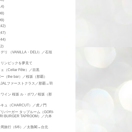
14)
98)
99)
(42)
(47)
(44)
62)
デリ （VANILLA・DELI）／石垣
オリンピックを夢見て
（Cellar Fête）／目黒
ー（the bar）／桜坂（那覇）
JALファーストクラス／那覇→羽
ワイン 桜坂 ル・ボワ／桜坂（那
）
キュ（CHARCUT）／虎ノ門
リバーガー タップルーム（GORI-
RI BURGER TAPROOM）／六本
周旅行（6/6）／太魯閣→台北