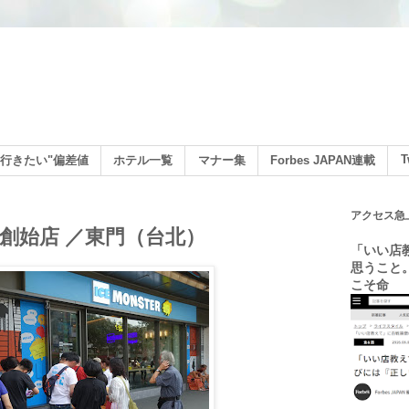
ン
T
行きたい"偏差値
ホテル一覧
マナー集
Forbes JAPAN連載
アクセス急
 永康創始店 ／東門（台北）
「いい店
思うこと
こそ命