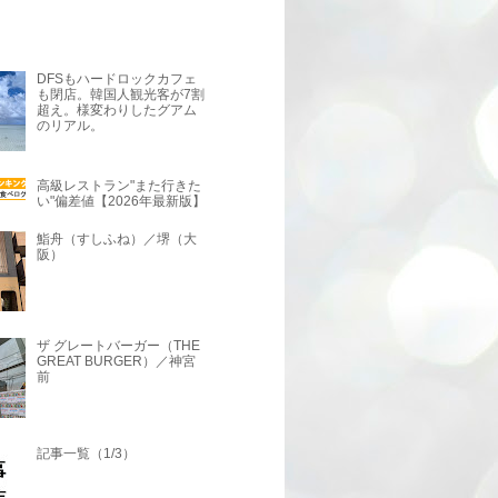
DFSもハードロックカフェ
も閉店。韓国人観光客が7割
超え。様変わりしたグアム
のリアル。
高級レストラン"また行きた
い"偏差値【2026年最新版】
鮨舟（すしふね）／堺（大
阪）
ザ グレートバーガー（THE
GREAT BURGER）／神宮
前
記事一覧（1/3）