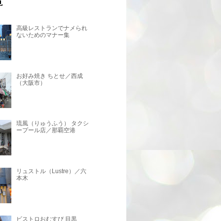
高級レストランでナメられ
ないためのマナー集
お好み焼き ちとせ／西成
（大阪市）
琉風（りゅうふう） タクシ
ープール店／那覇空港
リュストル（Lustre）／六
本木
ビストロおむすび 目黒