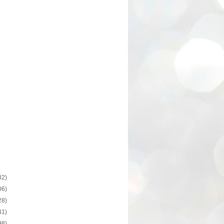
32)
06)
28)
41)
98)