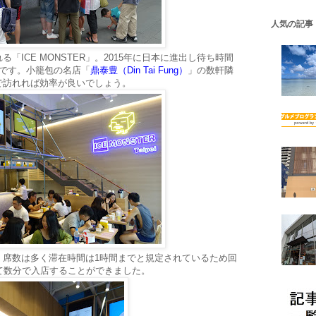
人気の記事
「ICE MONSTER」。2015年に日本に進出し待ち時間
店です。小籠包の名店「
鼎泰豊（Din Tai Fung）
」の数軒隣
で訪れれば効率が良いでしょう。
、席数は多く滞在時間は1時間までと規定されているため回
て数分で入店することができました。