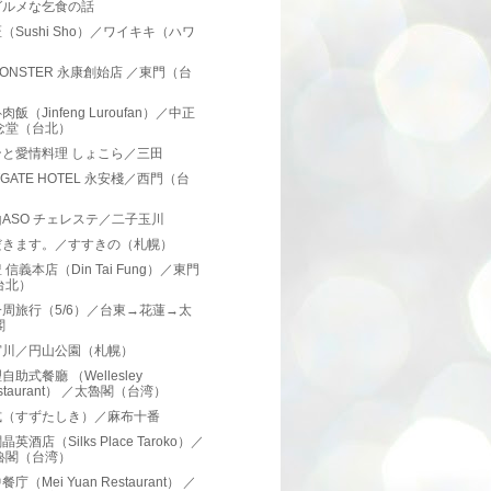
グルメな乞食の話
（Sushi Sho）／ワイキキ（ハワ
）
 MONSTER 永康創始店 ／東門（台
）
飯（Jinfeng Luroufan）／中正
念堂（台北）
ンと愛情料理 しょこら／三田
TGATE HOTEL 永安棧／西門（台
）
ASO チェレステ／二子玉川
だきます。／すすきの（札幌）
 信義本店（Din Tai Fung）／東門
台北）
周旅行（5/6）／台東→花蓮→太
閣
宮川／円山公園（札幌）
自助式餐廳 （Wellesley
staurant） ／太魯閣（台湾）
式（すずたしき）／麻布十番
英酒店（Silks Place Taroko）／
魯閣（台湾）
庁（Mei Yuan Restaurant） ／