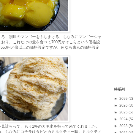
ころ、別皿のマンゴーをぶちまける。ちなみにマンゴーシャ
おり、これだけの量を食べて700円かそこらという価格設
,550円と倍以上の価格設定ですが、何なら東京の価格設定
。
時系列
►
2099
(2)
►
2026
(3
►
2025
(5
►
2024
(5
►
2023
(5
を見計らって、もう1杯のカキ氷を持って来てくれました。
ね。ちなみにコチラはタピオカミルクティー味。ミルクティ
►
2022
(4