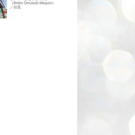
（Bistro Omusubi Meguro）
／目黒