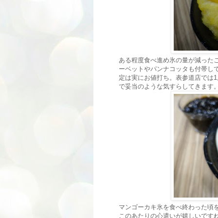
ある程度食べ進め氷の量が減った
ーベットやパンナコッタも付帯して
定は実にお値打ち。表参道店では1
で妥当のような気すらしてきます
マンゴーカキ氷を食べ終わった頃
このあたりの心遣いが嬉しいです