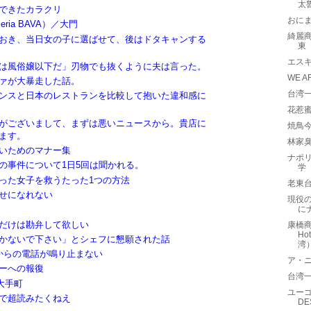
太
できたカラクリ
おに
ria BAVA）／大門
綺麗商旅
おき、当日女の子に選ばせて、後はドタキャンする
東
エスキ
は風俗嬢以下だ」刃物でも抜くように夫は言った。
WE A
ァが大暴走した話。
台湾一
ンスと日本のレストランを比較して抱いた違和感に
花惹蜜
がございまして、まずは悪いニュースから。貴店に
焼鳥
ます。
林家
いためのマナー集
ナポリ
の事件について1日5回は聞かれる。
学
った女子を救うたった1つの方法
老東
せになれない
現役の
に
だけは勘弁して欲しい
康橋商
Ho
かないで下さい」とシェフに懇願された話
湾
からの電話が鳴り止まない
ア・ニュ
ーへの報復
台湾一
大手町
ユーゴ
で超読みたくねえ
D