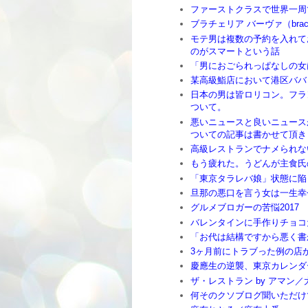
ファーストクラスで世界一周
ブラチェリア バーヴァ（brace
モテ男は複数の予約を入れて
のがスマートという話
「男におごられっぱなしの女
某高級鮨店において港区ババ
日本の男は皆ロリコン。フラ
ついて。
悪いニュースと良いニュース
ついての記事は書かせて頂き
高級レストランでナメられな
もう疲れた。うどんが主食氏
「東京タラレバ娘」状態に陥
旦那の悪口を言う女は一生幸
グルメブロガーの苦悩2017
バレンタインに手作りチョコ
「お代は結構ですから悪く書
3ヶ月前にトラブった例の店
慶應生の逆襲、東京カレンダ
ザ・レストラン by アマン／
何そのクソブログ聞いただけ