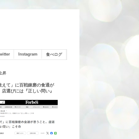
witter
Instagram
食べログ
上昇
教えて」に百戦錬磨の食通が
。店選びには『正しい問い』