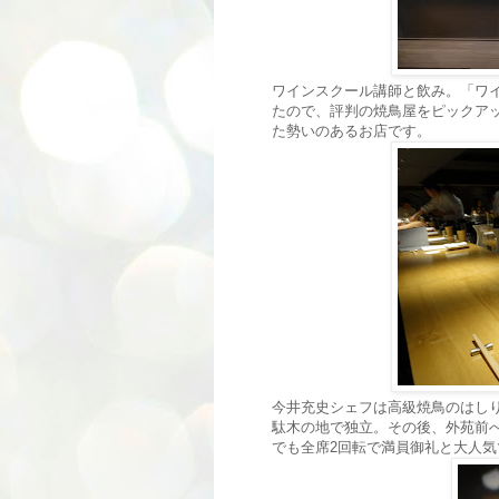
ワインスクール講師と飲み。「ワ
たので、評判の焼鳥屋をピックアップ
た勢いのあるお店です。
今井充史シェフは高級焼鳥のはしり
駄木の地で独立。その後、外苑前へ
でも全席2回転で満員御礼と大人気