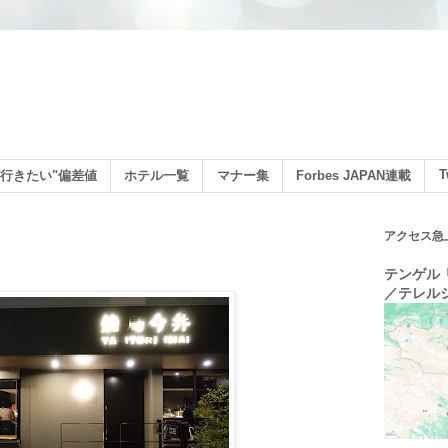
ン
T
行きたい"偏差値
ホテル一覧
マナー集
Forbes JAPAN連載
アクセス急
テンゲル リ
／テレル