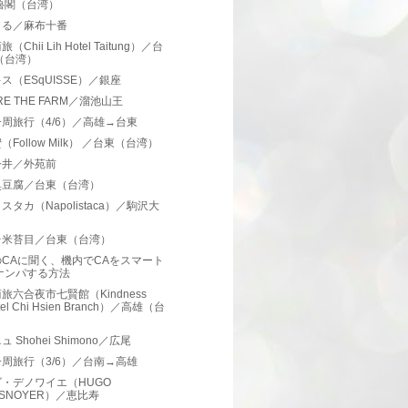
魯閣（台湾）
まる／麻布十番
（Chii Lih Hotel Taitung）／台
（台湾）
ス（ESqUISSE）／銀座
RE THE FARM／溜池山王
周旅行（4/6）／高雄→台東
（Follow Milk） ／台東（台湾）
今井／外苑前
臭豆腐／台東（台湾）
スタカ（Napolistaca）／駒沢大
台米苔目／台東（台湾）
CAに聞く、機内でCAをスマート
ナンパする方法
旅六合夜市七賢館（Kindness
tel Chi Hsien Branch）／高雄（台
）
 Shohei Shimono／広尾
周旅行（3/6）／台南→高雄
・デノワイエ（HUGO
ESNOYER）／恵比寿