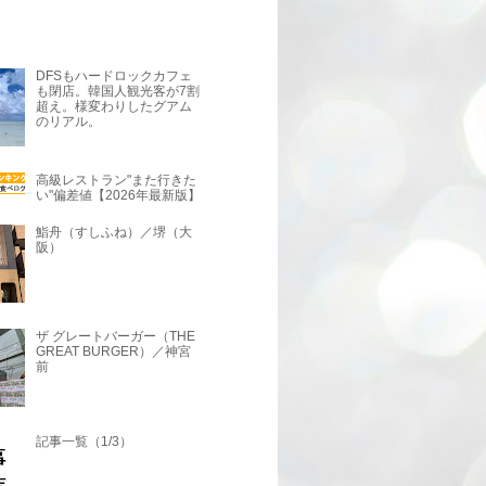
DFSもハードロックカフェ
も閉店。韓国人観光客が7割
超え。様変わりしたグアム
のリアル。
高級レストラン"また行きた
い"偏差値【2026年最新版】
鮨舟（すしふね）／堺（大
阪）
ザ グレートバーガー（THE
GREAT BURGER）／神宮
前
記事一覧（1/3）