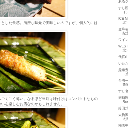
ある
すし匠
イ
ICE
クとした食感。清澄な味覚で美味しいのですが、個人的には
北
金峰魯肉
紀
ワイ
WES
北
代官山
いた
鼎泰豊
（
台湾一
魯
すし
衛斯理
もごくごく薄い。なるほど当店は味付けはコンパクトなもの
Re
わいを楽しむお店なのかもしれません。
鈴田
太魯閣晶
太
梅園中餐