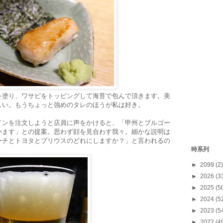
を塗り、ワサビをトッピングして海苔で包んで頂きます。美
しい。もうちょっと強めのタレのほうが私は好き。
インを注文しようと店員に声をかけると、「甲州とブルゴー
います」との提案。思わず顔を見合わす我々。細かな説明は
ーチとトヨタとプリウスのどれにしますか？」と言われるの
時系列
►
2099
(2)
►
2026
(3
►
2025
(5
►
2024
(5
►
2023
(5
►
2022
(4