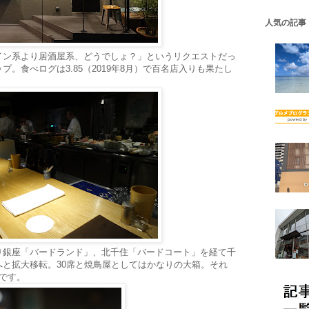
人気の記事
イン系より居酒屋系、どうでしょ？」というリクエストだっ
。食べログは3.85（2019年8月）で百名店入りも果たし
銀座「バードランド」、北千住「バードコート」を経て千
と拡大移転。30席と焼鳥屋としてはかなりの大箱。それ
です。