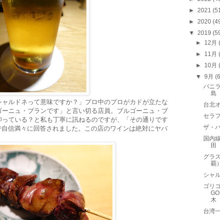
►
2021
(5
►
2020
(4
▼
2019
(5
►
12月
►
11月
►
10月
▼
9月
(
バニラ
島
シャルドネって意味ですか？」プロ中のプロがカドが立たな
台北
ゴーニュ・ブランです」と言い切る店員。ブルゴーニュ・ブ
セラフェ
仰っている？と私も丁寧に訊ねるのですが、「その通りです
ザ・バ
声で自信満々に回答されました。この店のワインは絶対にヤバ
。
国内線
田
グラス
覇
シャル
ゴリゴ
GO
木
台湾一