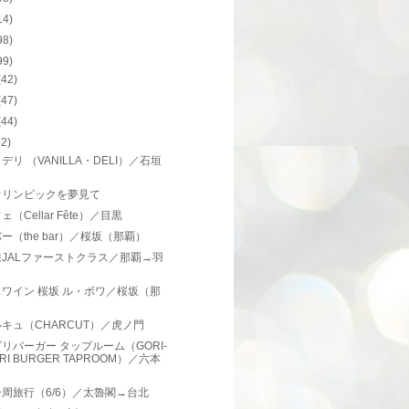
14)
98)
99)
(42)
(47)
(44)
62)
デリ （VANILLA・DELI）／石垣
オリンピックを夢見て
（Cellar Fête）／目黒
ー（the bar）／桜坂（那覇）
JALファーストクラス／那覇→羽
ワイン 桜坂 ル・ボワ／桜坂（那
）
キュ（CHARCUT）／虎ノ門
リバーガー タップルーム（GORI-
RI BURGER TAPROOM）／六本
周旅行（6/6）／太魯閣→台北