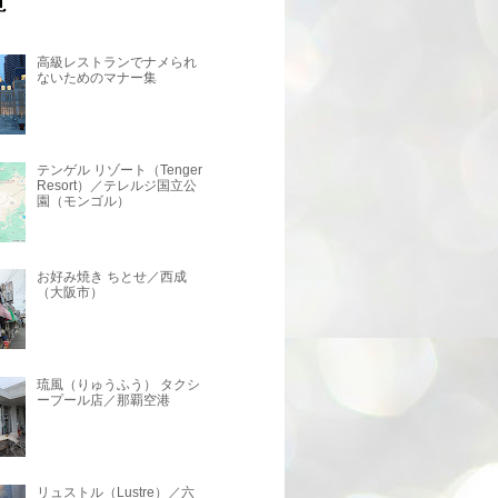
高級レストランでナメられ
ないためのマナー集
テンゲル リゾート（Tenger
Resort）／テレルジ国立公
園（モンゴル）
お好み焼き ちとせ／西成
（大阪市）
琉風（りゅうふう） タクシ
ープール店／那覇空港
リュストル（Lustre）／六