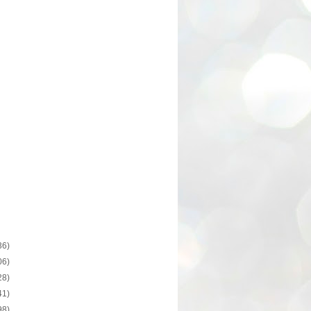
36)
06)
28)
41)
98)