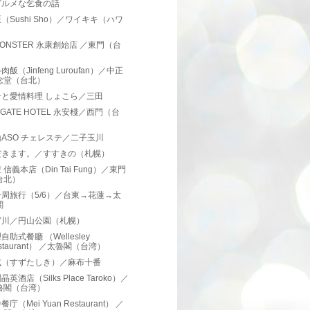
グルメな乞食の話
（Sushi Sho）／ワイキキ（ハワ
）
 MONSTER 永康創始店 ／東門（台
）
飯（Jinfeng Luroufan）／中正
念堂（台北）
ンと愛情料理 しょこら／三田
TGATE HOTEL 永安棧／西門（台
）
ASO チェレステ／二子玉川
だきます。／すすきの（札幌）
 信義本店（Din Tai Fung）／東門
台北）
周旅行（5/6）／台東→花蓮→太
閣
宮川／円山公園（札幌）
自助式餐廳 （Wellesley
staurant） ／太魯閣（台湾）
式（すずたしき）／麻布十番
英酒店（Silks Place Taroko）／
魯閣（台湾）
庁（Mei Yuan Restaurant） ／