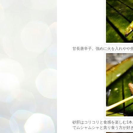
甘長唐辛子。強めに火を入れやや
砂肝はコリコリと食感を楽しむ1
でムシャムシャと貪り食う方が好