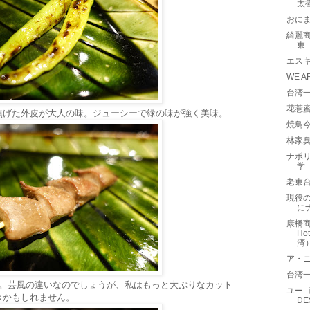
太
おに
綺麗商旅
東
エスキ
WE A
台湾一
花惹蜜
焦げた外皮が大人の味。ジューシーで緑の味が強く美味。
焼鳥
林家
ナポリ
学
老東
現役の
に
康橋商
Ho
湾
ア・ニュ
台湾一
本。芸風の違いなのでしょうが、私はもっと大ぶりなカット
ユーゴ
きかもしれません。
D