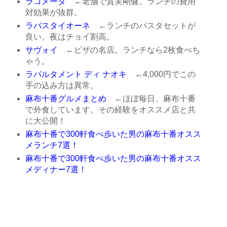
ラコメータ
←老舗で質実剛健。ランチの費用
対効果が抜群。
ラパスタイオーネ
←ランチのパスタセットが
良い。夜はチョイ割高。
サヴォイ
←ピザの名店。ランチなら2枚食べち
ゃう。
ラパルタメント ディ ナオキ
←4,000円でこの
手の込み方は異常。
麻布十番グルメまとめ
←ほぼ毎日、麻布十番
で外食しています。その経験をオススメ店と共
に大公開！
麻布十番で300軒食べ歩いた男の麻布十番オスス
メランチ7選！
麻布十番で300軒食べ歩いた男の麻布十番オスス
メディナー7選！