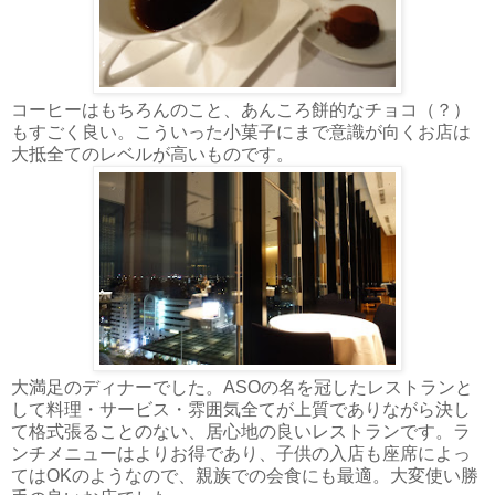
コーヒーはもちろんのこと、あんころ餅的なチョコ（？）
もすごく良い。こういった小菓子にまで意識が向くお店は
大抵全てのレベルが高いものです。
大満足のディナーでした。ASOの名を冠したレストランと
して料理・サービス・雰囲気全てが上質でありながら決し
て格式張ることのない、居心地の良いレストランです。ラ
ンチメニューはよりお得であり、子供の入店も座席によっ
てはOKのようなので、親族での会食にも最適。大変使い勝