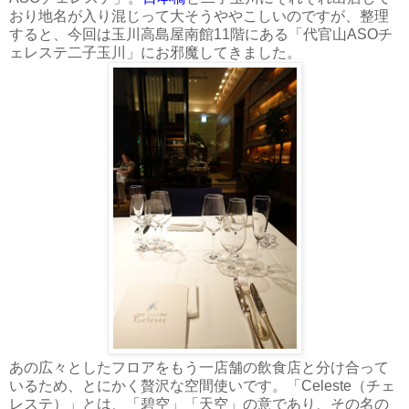
おり地名が入り混じって大そうややこしいのですが、整理
すると、今回は玉川高島屋南館11階にある「代官山ASOチ
ェレステ二子玉川」にお邪魔してきました。
あの広々としたフロアをもう一店舗の飲食店と分け合って
いるため、とにかく贅沢な空間使いです。「Celeste（チェ
レステ）」とは、「碧空」「天空」の意であり、その名の