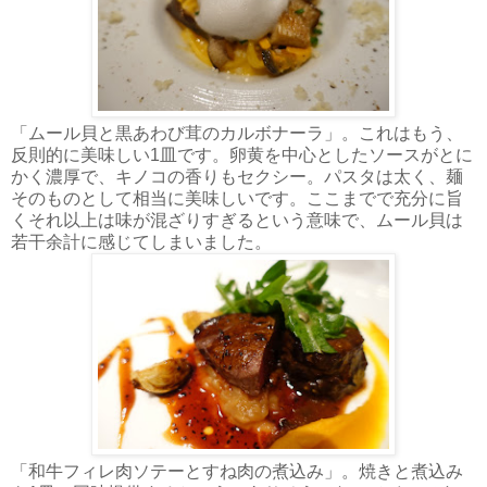
「ムール貝と黒あわび茸のカルボナーラ」。これはもう、
反則的に美味しい1皿です。卵黄を中心としたソースがとに
かく濃厚で、キノコの香りもセクシー。パスタは太く、麺
そのものとして相当に美味しいです。ここまでで充分に旨
くそれ以上は味が混ざりすぎるという意味で、ムール貝は
若干余計に感じてしまいました。
「和牛フィレ肉ソテーとすね肉の煮込み」。焼きと煮込み