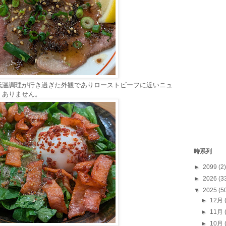
低温調理が行き過ぎた外観でありローストビーフに近いニュ
くありません。
時系列
►
2099
(2)
►
2026
(3
▼
2025
(5
►
12月
►
11月
►
10月