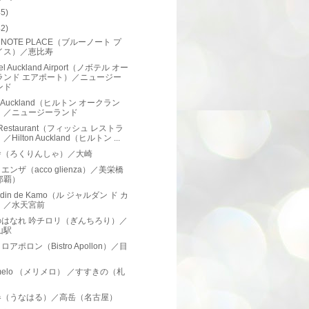
45)
42)
E NOTE PLACE（ブルーノート プ
イス）／恵比寿
tel Auckland Airport（ノボテル オー
ランド エアポート）／ニュージー
ンド
on Auckland（ヒルトン オークラン
）／ニュージーランド
 Restaurant（フィッシュ レストラ
／Hilton Auckland（ヒルトン ...
舎（ろくりんしゃ）／大崎
エンザ（acco glienza）／美栄橋
那覇）
ardin de Kamo（ル ジャルダン ド カ
）／水天宮前
のはなれ 吟チロリ（ぎんちろり）／
山駅
アポロン（Bistro Apollon）／目
i melo （メリメロ） ／すすきの（札
）
春（うなはる）／高岳（名古屋）