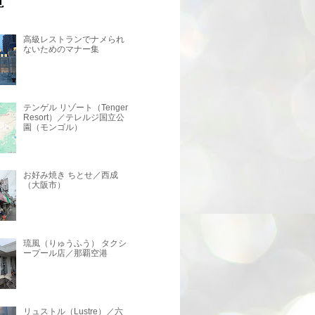
高級レストランでナメられ
ないためのマナー集
テンゲル リゾート（Tenger
Resort）／テレルジ国立公
園（モンゴル）
お好み焼き ちとせ／西成
（大阪市）
琉風（りゅうふう） タクシ
ープール店／那覇空港
リュストル（Lustre）／六