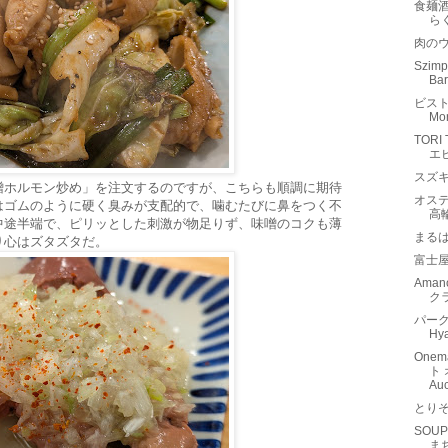
食麺酒
ら
肉のウ
Szimpl
Ba
ビスト
Mo
TORI
エ
スズ
噌ホルモン炒め」を注文するのですが、こちらも順調に期待
オステ
はゴムのように硬く臭みが支配的で、噛むたびに鼻をつく不
高
中途半端で、ピリッとした刺激が物足りず、味噌のコクも薄
まる
り心はズタズタだ。
富士
Ama
ク
パーク
Hy
One
ト 
Au
とり
SOU
ま