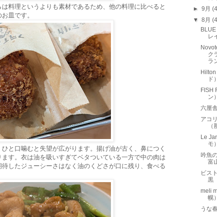
らは料理というよりも素材であるため、他の料理に比べると
►
9月
(
のお皿です。
▼
8月
(
BLU
レ
Novo
ク
ラ
Hilt
ド
FISH
ン）
六厘
アコリ
（
Le J
モ
、ひと口噛むと失望が広がります。揚げ油が古く、鼻につく
吟魚
ります。衣は油を吸いすぎてベタついている一方で中の肉は
富
期待したジューシーさはなく油のくどさが口に残り、食べる
ビストロ
。
黒
mel
幌
うな