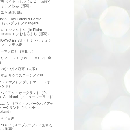
房 拉くま （しょくめんしゅぼう
くま）／牧志（那覇）
ヱキ 新木場店
a: All-Day Eatery & Gastro
r（シンプラ）／Mangere...
ロ モンマルトル（le Bistro
ntmartre）／おもろまち（那覇）
 TOKYO EBISU（トリ トウキョウ
ビス）／恵比寿
キーマ／西町（富山市）
リア エンメ（Osteria M）／白金
輪
はのかつ丼／堺東（大阪）
屋本店 サクラステージ／渋谷
no（アマノ）／ブリトマート（オー
ランド）
ハイアット オークランド（Park
att Auckland）／ニュージーランド
mata（オネマタ）／パークハイアッ
オークランド（Park Hyatt
ckland）
そら／目黒
P SOUP（スープスープ）／おもろ
ち（那覇）