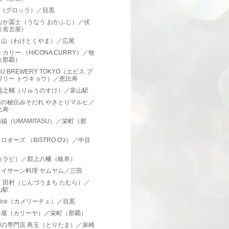
lla（グロッラ）／目黒
おか冨士（うなう おかふじ）／伏
（名古屋）
く山（わけとくやま）／広尾
 カリー （HICONA CURRY）／牧
（那覇）
SU BREWERY TOKYO（エビス ブ
ワリー トウキョウ）／恵比寿
 琉之輔（りゅうのすけ）／富山駅
山の秘伝みそだれ やきとりマルヒ／
比寿
福（UMAMITASU）／栄町（那
）
ロオーズ （BISTRO O'z）／中目
I（ラビ）／郡上八幡（岐阜）
・イサーン料理 ヤムヤム／三田
 田村（じんづうまち たむら）／
山駅
alice（カメリーチェ）／目黒
ー屋（カリーヤ）／栄町（那覇）
卵の専門店 鳥玉（とりたま）／泉崎