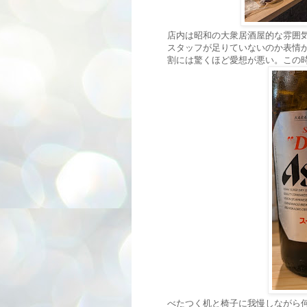
店内は昭和の大衆居酒屋的な雰囲
スタッフが足りていないのか表情
割には驚くほど愛想が悪い。この
べたつく机と椅子に我慢しながら