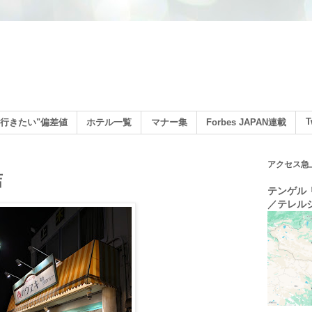
ン
T
行きたい"偏差値
ホテル一覧
マナー集
Forbes JAPAN連載
アクセス急
店
テンゲル リ
／テレル