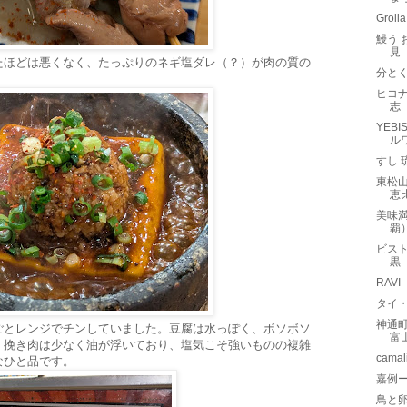
Gro
鰻う 
見
たほどは悪くなく、たっぷりのネギ塩ダレ（？）が肉の質の
分と
ヒコナ
志
YEBI
ル
すし
東松
恵
美味満
覇
ビスト
黒
RAV
タイ
神通町
ごとレンジでチンしていました。豆腐は水っぽく、ボソボソ
富
。挽き肉は少なく油が浮いており、塩気こそ強いものの複雑
cam
なひと品です。
嘉例
鳥と