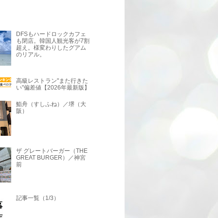
DFSもハードロックカフェ
も閉店。韓国人観光客が7割
超え。様変わりしたグアム
のリアル。
高級レストラン"また行きた
い"偏差値【2026年最新版】
鮨舟（すしふね）／堺（大
阪）
ザ グレートバーガー（THE
GREAT BURGER）／神宮
前
記事一覧（1/3）