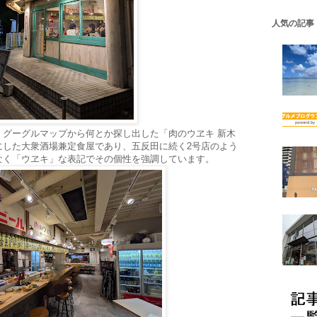
人気の記事
、グーグルマップから何とか探し出した「肉のウヱキ 新木
にした大衆酒場兼定食屋であり、五反田に続く2号店のよう
なく「ウヱキ」な表記でその個性を強調しています。