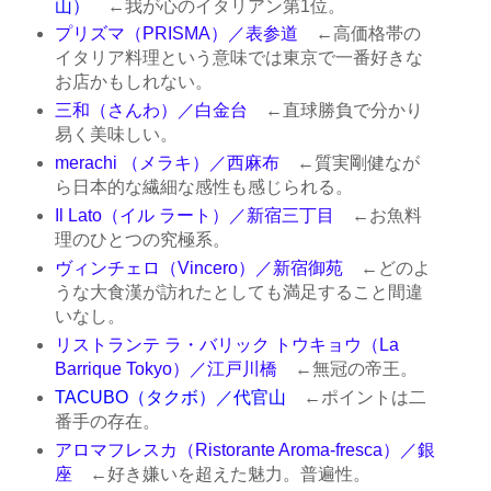
山）
←我が心のイタリアン第1位。
プリズマ（PRISMA）／表参道
←高価格帯の
イタリア料理という意味では東京で一番好きな
お店かもしれない。
三和（さんわ）／白金台
←直球勝負で分かり
易く美味しい。
merachi （メラキ）／西麻布
←質実剛健なが
ら日本的な繊細な感性も感じられる。
Il Lato（イル ラート）／新宿三丁目
←お魚料
理のひとつの究極系。
ヴィンチェロ（Vincero）／新宿御苑
←どのよ
うな大食漢が訪れたとしても満足すること間違
いなし。
リストランテ ラ・バリック トウキョウ（La
Barrique Tokyo）／江戸川橋
←無冠の帝王。
TACUBO（タクボ）／代官山
←ポイントは二
番手の存在。
アロマフレスカ（Ristorante Aroma-fresca）／銀
座
←好き嫌いを超えた魅力。普遍性。