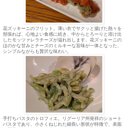
花ズッキーニのフリット。薄い衣でサクッと揚げた熱々を
頬張れば、心地よい食感に続き、中からとろーりと溶け出
したモッツァレラチーズが溢れ出します。花ズッキーニの
ほのかな甘みとチーズのミルキーな旨味が一体となった、
シンプルながらも贅沢な味わい。
手打ちパスタのトロフィエ。リグーリア州発祥のショート
パスタであり、小さくねじれた細長い形状が特徴で、表面