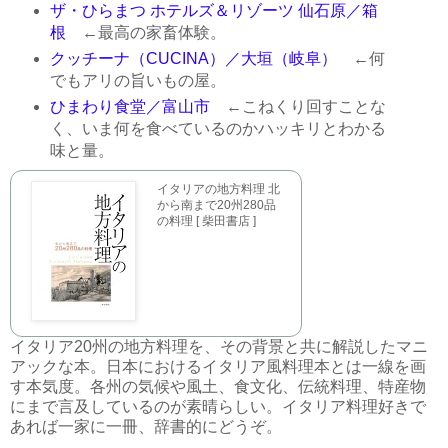
ザ・ひらまつ ホテルズ＆リゾーツ 仙石原／箱
根
←最高の家畜体験。
クッチーナ（CUCINA）／大垣（岐阜）
←何
でもアリの旨いもの屋。
ひまわり食堂／富山市
←こねくり回すことな
く、いま何を食べているのかハッキリとわかる
味と量。
イタリアの地方料理 北
から南まで20州280品
の料理 [ 柴田書店 ]
イタリア20州の地方料理を、その背景と共に解説したマニ
アックな本。日本におけるイタリア風料理本とは一線を画
す本気度。各州の気候や風土、食文化、伝統料理、特産物
にまで言及しているのが素晴らしい。イタリア料理好きで
あれば一家に一冊、辞書的にどうぞ。