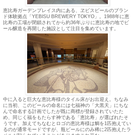
恵比寿ガーデンプレイス内にある、ヱビスビールのブラン
ド体験拠点「YEBISU BREWERY TOKYO」。1988年に恵
比寿の工場が閉鎖されてから約36年ぶりに恵比寿の地でビ
ール醸造を再開した施設として注目を集めています。
中に入ると巨大な恵比寿様のタイル床がお出迎え。ちなみ
に当初、このビールの命名には七福神の「大黒天」にちな
んで命名する計画でしたが既に商標が登録されていたた
め、同じく福をもたらす神である「恵比寿」が選ばれたそ
うです。加えてちなむとロゴの恵比寿様は鯛を1匹抱えてい
るのが通常モードですが、瓶ビールにのみ稀に2匹抱えたラ