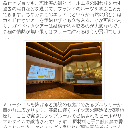
蓋付きジョッキ、恵比寿の街とビール工場の関わりを示す
過去の写真などを通じて、ブランドのルーツを学ぶことが
できます。ちなみにこのエリア（というか当館の殆ど）は
ガイド付きツアーを予約せずとも立ち入ることが可能であ
り、ガイド付きツアーは結構予約を取るのが大変なので、
余程の情熱が無い限りはフリーで訪れるほうが賢明でしょ
う。
ミュージアムを抜けると施設の心臓部であるブルワリーが
目の前に広がります。荘厳に輝くドイツ製の醸造釜が3基鎮
座し、ここで実際にタップルームで提供されるビールがリ
アルタイムで醸造されています 。原材料も手に触れ鼻で香
ることができ、タイミングが良ければ醸造責任者がレスく