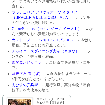
ストラともいうべき複雑な味わいが五感に押し
寄せる。
ブラチェリア デリツィオーゾ イタリア
（BRACERIA DELIZIOSO ITALIA）
←ランチ
の信じがたい費用対効果。
CarneSio east（カルネジーオ イースト）
←な
んて素晴らしい費用対効果なのでしょう。
ガストロノミー ジョエル ロブション
←やはり
最強。季節ごとにお邪魔したい。
チャイニーズダイニング方哉（まさや）
←ラ
ンチの千円担々麺が絶品。
晩酌屋おじんじょ
←恵比寿で居酒屋ならコチ
ラ。
蕎麦懐石 義（ぎ）
←飲み物付きランチコース
4千円がほんとうにすばらしい。
えびすの安兵衛
←超行列店。高知名物「屋台
餃子」を恵比寿の地で！
東京カレンダー 2023
年12月号【電子書籍】