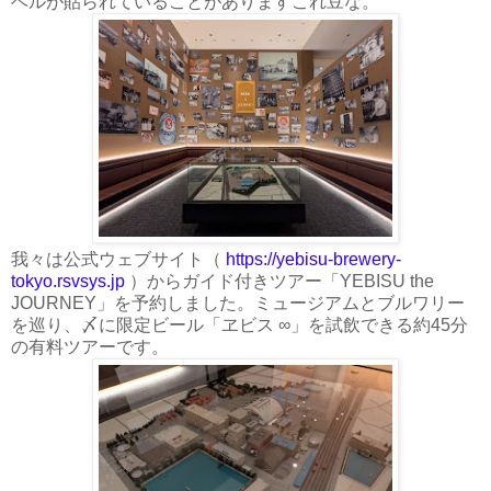
ベルが貼られていることがありますこれ豆な。
我々は公式ウェブサイト（
https://yebisu-brewery-
tokyo.rsvsys.jp
）からガイド付きツアー「YEBISU the
JOURNEY」を予約しました。ミュージアムとブルワリー
を巡り、〆に限定ビール「ヱビス ∞」を試飲できる約45分
の有料ツアーです。