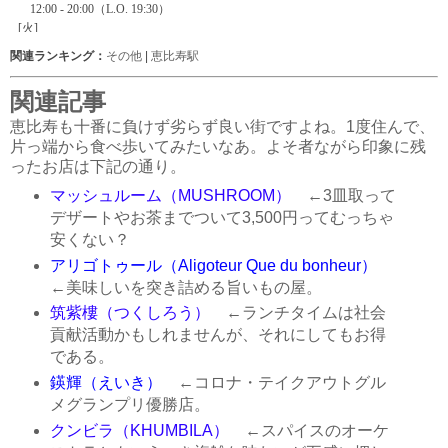
関連ランキング：
その他
|
恵比寿駅
関連記事
恵比寿も十番に負けず劣らず良い街ですよね。1度住んで、
片っ端から食べ歩いてみたいなあ。よそ者ながら印象に残
ったお店は下記の通り。
マッシュルーム（MUSHROOM）
←3皿取って
デザートやお茶までついて3,500円ってむっちゃ
安くない？
アリゴトゥール（Aligoteur Que du bonheur）
←美味しいを突き詰める旨いもの屋。
筑紫樓（つくしろう）
←ランチタイムは社会
貢献活動かもしれませんが、それにしてもお得
である。
鍈輝（えいき）
←コロナ・テイクアウトグル
メグランプリ優勝店。
クンビラ（KHUMBILA）
←スパイスのオーケ