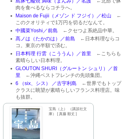
島豚七輪焼 満味（まんみ）／名護
←北部で豚
肉を食べるならコチラへ。
Maison de Fujii（メゾン ド フジイ）／松山
←
このクオリティで1万円を切るだなんて。
中國菜Yoshi／前島
←クセつよ系絶品中華。
髙ノは（たかのは）／前島
←日本料理ならコ
コ。東京の半額で済む。
日本料理 行雲（こううん）／首里
←こちらも
素晴らしい日本料理。
GLOUTON SHURI（グルートン シュリ）／首
里
←沖縄ベストフレンチの先頭集団。
6 （six、シス） ／古宇利島
←世界でもトップ
クラスに眺望が素晴らしいフランス料理店。味
も抜群。
宝島（上） （講談社文
庫） [ 真藤 順丈 ]