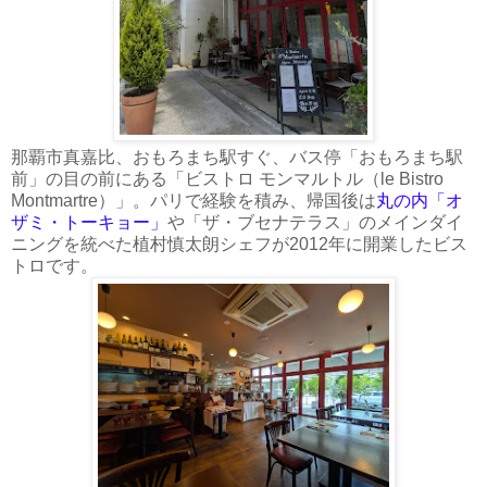
那覇市真嘉比、おもろまち駅すぐ、バス停「おもろまち駅
前」の目の前にある「ビストロ モンマルトル（le Bistro
Montmartre）」。パリで経験を積み、帰国後は
丸の内「オ
ザミ・トーキョー」
や「ザ・ブセナテラス」のメインダイ
ニングを統べた植村慎太朗シェフが2012年に開業したビス
トロです。