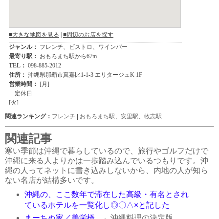
関連ランキング：
フレンチ
|
おもろまち駅
、
安里駅
、
牧志駅
関連記事
寒い季節は沖縄で暮らしているので、旅行やゴルフだけで
沖縄に来る人よりかは一歩踏み込んでいるつもりです。沖
縄の人ってネットに書き込みしないから、内地の人が知ら
ない名店が結構多いです。
沖縄の、ここ数年で滞在した高級・有名とされ
ているホテルを一覧化し◎〇△×と記した
まーちぬ家／美栄橋
←沖縄料理の決定版。