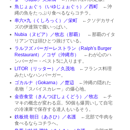
魚じょぉぐぅ（いゆじょぉぐぅ）／西町
←沖
縄の魚をたっぷり食べるならコチラ。
串六×九（くしろっく）／栄町
←クソデカサイ
ズの伊達鶏で腹いっぱい。
Nubia（ヌビア）／牧志（那覇）
←那覇のイタ
リアンでは頭ひとつ抜けている。
ラルフズ バーガーレストラン（Ralph's Burger
Restaurant）／コザ（沖縄市）
←わが心のハ
ンバーガー・ベスト5に入ります。
LITOR（リッター）／久茂地
←フランス料理
みたいなハンバーガー。
ゴカルナ（Gokarna）／楚辺
←沖縄の隠れた
名物「スパイスカレー」の爆心地。
金壺食堂（きんつぼしょくどう）／牧志
←チ
マキの概念が変わる店。50個も爆買いして自宅
の冷凍庫で保存する達人もいるそう。
鉄板焼 朝日（あさひ）／名護
←北部で牛肉を
食べるならコチラへ。